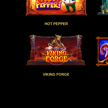
HOT PEPPER
VIKING FORGE