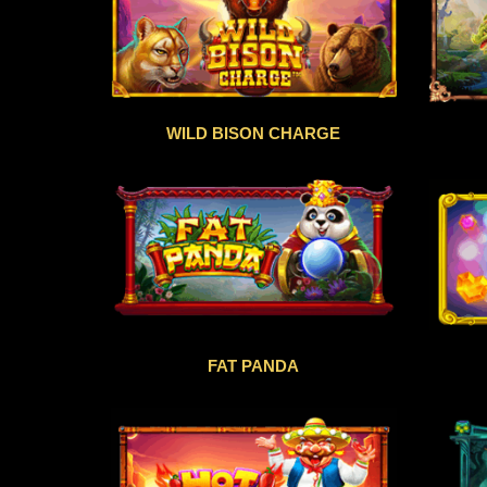
WILD BISON CHARGE
FAT PANDA