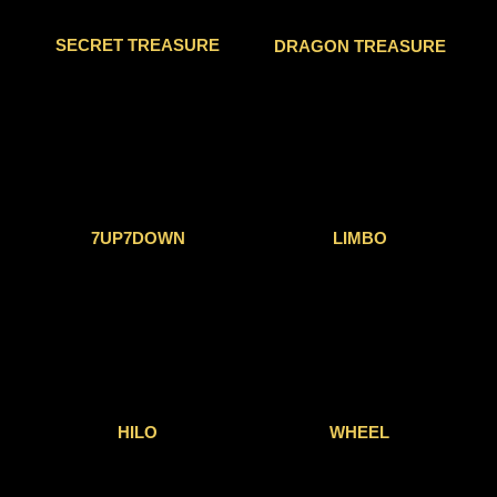
SECRET TREASURE
DRAGON TREASURE
7UP7DOWN
LIMBO
HILO
WHEEL