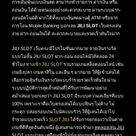
การเดิมพันแบบเงินสด สามารถทำรายการ ฝากเงิน หรือ
ถอนเงิน ได้ด้วยตนเองอย่างสะดวกสะบาย ผ่านระบบฝาก-
ถอนอัตโนมัติ ฝากได้ทั้งแบบเงินสดผ่านตู้ ATM หรือจาก
การโอน Mobile Banking บอกเลย
JILI SLOT
เว็บตรงเล่น
ง่าย ฝาก-ถอนเงินได้ สะดวกสะบายและรวดเร็วทันใจมาก
JILI SLOT เว็บตรง
มีโปรโมชั่นมากมาย จ่ายเงินรางวัล
แบบไม่อั้น JILI SLOT ฝาก-ถอน ออนไลน์ได้ตลอด 24
ชั่วโมง
ทางเข้า JILI SLOT
รวบรวมเกมสล็อตออนไลน์ เช่น
เกมยิงปลา เกมคาสิโน และอื่น ๆ มากมาย ให้ผู้เข้าเล่นได้
เลือกร่วมลุ้นรับเงินรางวัลแบบร่ำรวยรวดเร็วทันใจ ผ่าน
ระบบปฏิบัติการสุดล้ำสมันที่ได้รับการพัฒนาอย่าง
สม่ำเสมอ บอกเลยว่า JILI SLOT มีระบบความสเถียรที่แบบ
100% เพราะเราคือเว็บตรงเล่นได้แบบฟินๆ ไม่ค้าง ไม่
กระตุก ปล่อยรอบเกมโบนัสแบบรัวๆ ให้ผู้เล่นได้เอาไป
ร่ำรวยแบบรวดเร็ว
SLOT JILI
ได้รับการยกย่องว่าเป็นค่าย
เกมที่ดีที่สุดอันดับหนึ่ง ผู้เล่นสามารถเข้ามา
ทดลองเล่น JILI
SLOT
แบบง่ายๆ เสมือนเข้าไปนั่งเล่นเกมจริงๆ ตลอดเวลา