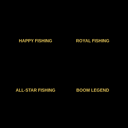
HAPPY FISHING
ROYAL FISHING
ALL-STAR FISHING
BOOM LEGEND