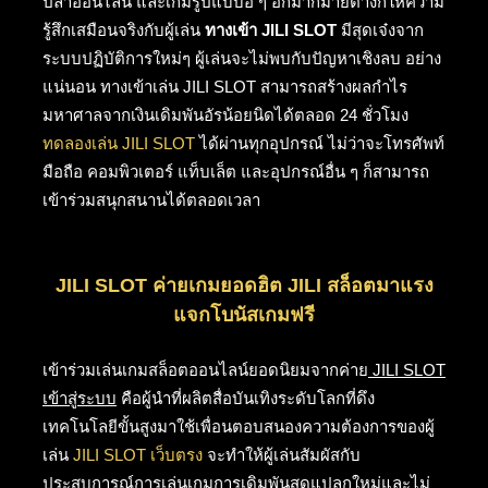
ปลาออนไลน์ และเกมรูปแบบอื่ ๆ อีกมากมายต่างก็ให้ความ
รู้สึกเสมือนจริงกับผู้เล่น
ทางเข้า JILI SLOT
มีสุดเจ๋งจาก
ระบบปฏิบัติการใหม่ๆ ผู้เล่นจะไม่พบกับปัญหาเชิงลบ อย่าง
แน่นอน ทางเข้าเล่น JILI SLOT สามารถสร้างผลกำไร
มหาศาลจากเงินเดิมพันอัรน้อยนิดได้ตลอด 24 ชั่วโมง
ทดลองเล่น JILI SLOT
ได้ผ่านทุกอุปกรณ์ ไม่ว่าจะโทรศัพท์
มือถือ คอมพิวเตอร์ แท็บเล็ต และอุปกรณ์อื่น ๆ ก็สามารถ
เข้าร่วมสนุกสนานได้ตลอดเวลา
JILI SLOT ค่ายเกมยอดฮิต JILI สล็อตมาแรง
แจกโบนัสเกมฟรี
เข้าร่วมเล่นเกมสล็อตออนไลน์ยอดนิยมจากค่าย
JILI SLOT
เข้าสู่ระบบ
คือผู้นำที่ผลิตสื่อบันเทิงระดับโลกที่ดึง
เทคโนโลยีขั้นสูงมาใช้เพื่อนตอบสนองความต้องการของผู้
เล่น
JILI SLOT
เว็บตรง
จะทำให้ผู้เล่นสัมผัสกับ
ประสบการณ์การเล่นเกมการเดิมพันสุดแปลกใหม่และไม่