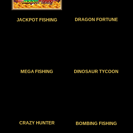
DRAGON FORTUNE
JACKPOT FISHING
MEGA FISHING
DINOSAUR TYCOON
CRAZY HUNTER
BOMBING FISHING