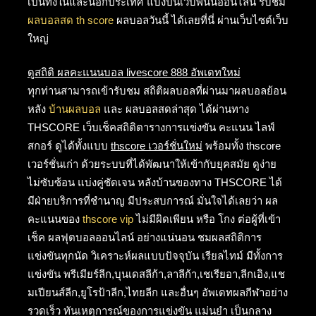
เป็นทั่งในและนอกประเทศ แบ่งปันเว็บพนันออนไลน์ รับชม
ผลบอลสด th score
ผลบอลวันนี้ ได้เลยที่นี่ ผ่านเว็บไซต์เว็บ
ใหญ่
ดูสถิติ ผลคะแนนบอล livescore 888 อัพเดทใหม่
ทุกท่านสามารถเข้ารับชม สถิติผลบอลที่ผ่านมาผลบอลย้อน
หลัง
บ้านผลบอล
และ ผลบอลสดล่าสุด ได้ผ่านทาง
THSCORE เว็บเช็คสถิติตารางการแข่งขัน คะแนน ไลฟ์
สกอร์ ดูได้ทั้งแบบ
thscore เวอร์ชั่นใหม่
พร้อมทั้ง thscore
เวอร์ชั่นเก่า ด้วยระบบที่ได้พัฒนาให้เข้ากับยุคสมัย ดูง่าย
ไม่ซับซ้อน แบ่งคู่ชัดเจน หลังบ้านของทาง THSCORE ได้
มีฝ่ายบริการที่ชำนาญ มีประสบการณ์ มั่นใจได้เลยว่า ผล
คะแนนของ
thscore vip
ไม่มีผิดเพียน หรือ โกง ต่อผู้ที่เข้า
เช็ค ผลฟุตบอลออนไลน์ อย่างแน่นอน ชมผลสถิติการ
แข่งขันทุกนัด วิเคราะห์ผลแบบปัจจุบัน เรียลไทม์ มีทั้งการ
แข่งขัน พรีเมียร์ลีก,บุนเดสลีก้า,ลาลีก้า,เชเรียอา,ลีกเอิง,แช
มเปียนส์ลีก,ยูโรป้าลีก,ไทยลีก และอื่นๆ อัพเดทผลกีฬาอย่าง
รวดเร็ว ทันเหตุการณ์ของการแข่งขัน แม่นยำ เป็นกลาง