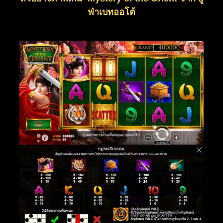
ฟ่าเบทออโต้