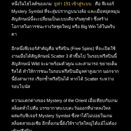
หนึ่งในไฮไลต์ของเกม
ยูฟ่า 191 เข้าสู่ระบบ
คือ ฟีเจอร์
Mystery Symbol ที่จะสุ่มปรากฏบนวงล้อ และเมื่อหยุดหมุน
สัญลักษณ์นี้จะเปลี่ยนเป็นแบบเดียวกันทุกตัว ซึ่งสร้าง
โอกาสในการชนะรางวัลชุดใหญ่ หรือ Big Win ได้ในพริบ
ตา
อีกหนึ่งฟีเจอร์สำคัญคือ ฟรีสปิน (Free Spins) ที่จะเปิดใช้
งานเมื่อได้สัญลักษณ์ Scatter 3 ตัวขึ้นไป ในรอบฟรีสปินนี้
สัญลักษณ์ Wild จะมาพร้อมตัวคูณ และสามารถ ขยายเต็ม
รีลได้ ทำให้การชนะในรอบฟรีสปินมีมูลค่าสูงมาก นอกจาก
นี้ยังสามารถ เรียกซ้ำฟรีสปินได้ หากได้ Scatter ระหว่าง
รอบโบนัส
ความแตกต่างของ Mystery of the Orient เมื่อเทียบกับเกม
สล็อตทั่วไปคือ บรรยากาศแบบตะวันออกที่น่าหลงใหล
ผสมกับฟีเจอร์ Mystery Symbol ซึ่งหาได้ไม่บ่อยในเกม
สล็อตสายเอเชีย อีกทั้งเกมนี้ยังให้รางวัลใหญ่ได้แม้ไม่ต้อง
เข้าฟรีสปิน