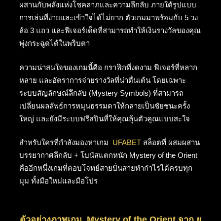
ผสานกับพลังแห่งโชคลาภและความลึกลับ ภายใต้รูปแบบ
การเล่นที่ง่ายและเข้าใจได้ไม่ยาก ตัวเกมมาพร้อมกับ 5 วง
ล้อ 3 แถว และฟีเจอร์เด็ดที่สามารถทำให้เงินรางวัลของคุณ
พุ่งกระฉูดได้ในพริบตา
ความน่าสนใจของเกมนี้คือ กราฟิกที่งดงาม ฟีเจอร์ที่หลาก
หลาย และอัตราการจ่ายรางวัลที่น่าตื่นเต้น โดยเฉพาะ
ระบบสัญลักษณ์ลึกลับ (Mystery Symbols) ที่สามารถ
เปลี่ยนผลลัพธ์การหมุนธรรมดาให้กลายเป็นชัยชนะครั้ง
ใหญ่ และยังมีระบบฟรีสปินที่ให้คุณลุ้นตัวคูณแบบสะใจ
สำหรับใครที่กำลังมองหาเกม
UFABET
สล็อตที่ ผสมผสาน
บรรยากาศลึกลับ + โบนัสแตกหนัก Mystery of the Orient
คืออีกหนึ่งเกมที่ตอบโจทย์สายปั่นสายทำกำไรได้ครบทุก
มุม ทั้งมือใหม่และมือโปร
ตัวอย่างภาพเกม Mystery of the Orient
จาก ยู