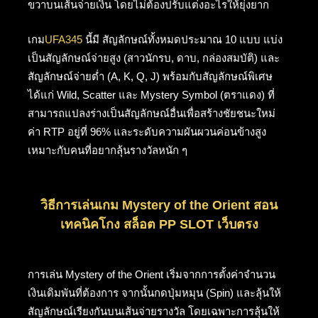
ขวาบนเส้นจ่ายเงิน โดยไม่ต้องปรับแต่งอะไรให้ยุ่งยาก
เกม
UFA345
นี้มี สัญลักษณ์ทั้งหมดประมาณ 10 แบบ แบ่ง
เป็นสัญลักษณ์จ่ายสูง (สาวนักรบ, ดาบ, กล่องสมบัติ) และ
สัญลักษณ์จ่ายต่ำ (A, K, Q, J) พร้อมกับสัญลักษณ์พิเศษ
ได้แก่ Wild, Scatter และ Mystery Symbol (ตราแดง) ที่
สามารถแปลงร่างเป็นสัญลักษณ์อื่นเพื่อสร้างชัยชนะใหม่
ค่า RTP อยู่ที่ 96% และระดับความผันผวนค่อนข้างสูง
เหมาะกับคนที่อยากลุ้นรางวัลหนัก ๆ
วิธีการเล่นเกม Mystery of the Orient สอน
เทคนิคโกง สล็อต PP SLOT เว็บตรง
การเล่น Mystery of the Orient เริ่มจากการตั้งค่าจำนวน
เงินเดิมพันที่ต้องการ จากนั้นกดปุ่มหมุน (Spin) และลุ้นให้
สัญลักษณ์เรียงกันบนเส้นจ่ายรางวัล โดยเฉพาะการลุ้นให้