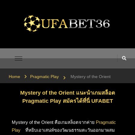
UFABET เข้าสู่ระบบ UFA365
UFA365 ทางเข้า UFABET เข้าสู่ระบบ ยูฟ่าเบท 1UFABET
Home
Pragmatic Play
Mystery of the Orient
Mystery of the Orient
แนะนำเกมสล็อต
Pragmatic Play สมัครได้ที่นี่ UFABET
Mystery of the Orient คือเกมสล็อตจากค่าย
Pragmatic
Play
ที่หยิบเอาเสน่ห์ของวัฒนธรรมตะวันออกมาผสม