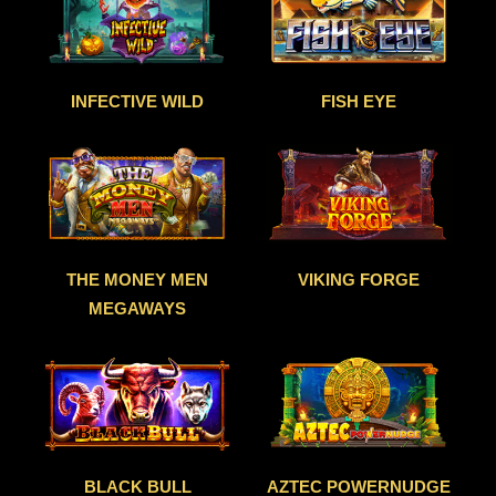
INFECTIVE WILD
FISH EYE
THE MONEY MEN
VIKING FORGE
MEGAWAYS
BLACK BULL
AZTEC POWERNUDGE