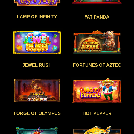
LAMP OF INFINITY
FAT PANDA
JEWEL RUSH
FORTUNES OF AZTEC
FORGE OF OLYMPUS
HOT PEPPER