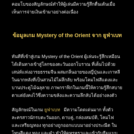
คอมโบของสัญลักษณ์ทำให้ผู้เล่นมีความรู้สึกตื่นเต้นเมื่อ
เห็นการจ่ายเงินเข้ามาอย่างต่อเนื่อง
ข้อมูลเกม Mystery of the Orient จาก ยูฟ่าเบท
ทันทีที่เข้าสู่เกม Mystery of the Orient ผู้เล่นจะรู้สึกเหมือน
ได้เดินทางเข้าสู่โลกของตะวันออกโบราณ ที่เต็มไปด้วย
เสน่ห์แห่งอารยธรรมจีน ผสมกลิ่นอายของญี่ปุ่นและเกาหลี
ในฉากหลังที่เป็นสวนไม้ไผ่ลึกลับ พร้อมโคมไฟสีแดงและ
บานประตูไม้ฉลุลาย ภาพกราฟิกในเกมนี้ให้ความรู้สึกสบาย
ตาแต่ยังคงไว้ซึ่งความขลังและความลึกลับได้อย่างลงตัว
สัญลักษณ์ในเกม
ยูฟ่าเบท
มีความโดดเด่นมาก ทั้งตัว
ละครสาวนักรบตะวันออก, ดาบคู่, กล่องสมบัติ, โคมไฟ
และเหรียญทอง ทุกอย่างถูกออกแบบมาอย่างประณีต ใน
โทนสีแดง ทอง และดำ ทำให้ดูหรูหราและเข้ากับธีมแบบ