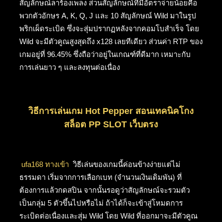
สัญลักษณ์ลาร้องเพลง ส่วนสัญลักษณ์ที่มีอัตราจ่ายน้อยคือ
พวกตัวอักษร A, K, Q, J และ 10 สัญลักษณ์ Wild มาในรูป
พริกเผ็ดระเบิด ซึ่งจะสุ่มปรากฏหลังจากคอมโบสำเร็จ โดย
Wild จะมีตัวคูณสูงสุดถึง x128 เลยทีเดียว ส่วนค่า RTP ของ
เกมอยู่ที่ 96.45% ซึ่งถือว่าอยู่ในเกณฑ์ที่ดีมาก เหมาะกับ
การเล่นยาว ๆ และลงทุนต่อเนื่อง
วิธีการเล่นเกม Hot Pepper สอนเทคนิคโกง
สล็อต PP SLOT เว็บตรง
ufa168 ทางเข้า
วิธีเล่นของเกมนี้ค่อนข้างง่ายแต่ไม่
ธรรมดา เริ่มจากการเลือกเบท (จำนวนเงินเดิมพัน) ที่
ต้องการแล้วกดสปิน จากนั้นรอดูว่าสัญลักษณ์จะรวมตัว
เป็นกลุ่ม 5 ตัวขึ้นไปหรือไม่ ถ้าได้ก็จะเข้าสู่โหมดการ
ระเบิดต่อเนื่องและสุ่ม Wild โดย Wild ที่ออกมาจะมีตัวคูณ