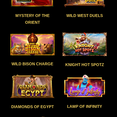
MYSTERY OF THE
WILD WEST DUELS
ORIENT
WILD BISON CHARGE
KNIGHT HOT SPOTZ
LAMP OF INFINITY
DIAMONDS OF EGYPT