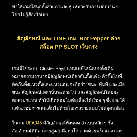
ทำให้เกมนี้สนุกทั้งสายตาและหู เหมาะกับการเล่นนาน ๆ
โดยไม่รู้สึกเบื่อเลย
สัญลักษณ์ และ LINE เกม Hot Pepper ค่าย
สล็อต PP SLOT เว็บตรง
เกมนี้ใช้ระบบ Cluster Pays แทนเพย์ไลน์แบบดั้งเดิม
หมายความว่าหากมีสัญลักษณ์เดียวกันตั้งแต่ 5 ตัวขึ้นไปที่
ติดกันทั้งแนวตั้งและแนวนอน จะถือว่า ชนะ ทันที และเมื่อ
ชนะ สัญลักษณ์เหล่านั้นจะหายไป และสัญลักษณ์ใหม่จะ
ตกลงมาแทน ทำให้เกิดคอมโบต่อเนื่องได้เรื่อย ๆ ซึ่งช่วยให้
แต่ละรอบการเล่นเต็มไปด้วยโอกาสรวยแบบไม่หยุดหย่อน
ในเกม
UFA345
มีสัญลักษณ์ทั้งหมด 8 แบบหลัก ๆ ซึ่ง
สัญลักษณ์ที่มีค่าจ่ายสูงสุดคือทาโก้ ตามด้วยพริกแดง และ