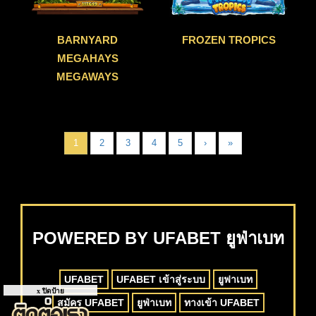
BARNYARD
FROZEN TROPICS
MEGAHAYS
MEGAWAYS
1
2
3
4
5
›
»
POWERED BY UFABET ยูฟ่าเบท
UFABET
UFABET เข้าสู่ระบบ
ยูฟาเบท
x ปิดป้าย
สมัคร UFABET
ยูฟ่าเบท
ทางเข้า UFABET