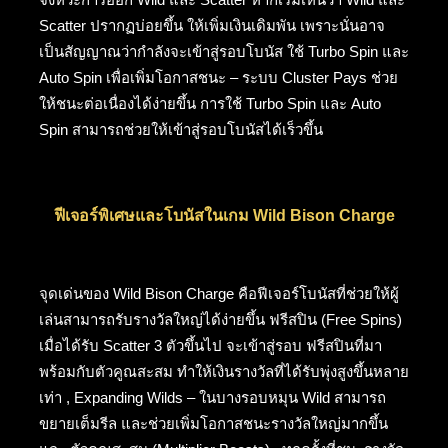
Scatter ปรากฏบ่อยขึ้น ให้เพิ่มเงินเดิมพัน เพราะนั่นอาจ
เป็นสัญญาณว่ากำลังจะเข้าสู่รอบโบนัส ใช้ Turbo Spin และ
Auto Spin เพื่อเพิ่มโอกาสชนะ – ระบบ Cluster Pays ช่วย
ให้ชนะต่อเนื่องได้ง่ายขึ้น การใช้ Turbo Spin และ Auto
Spin สามารถช่วยให้เข้าสู่รอบโบนัสได้เร็วขึ้น
ฟีเจอร์พิเศษและโบนัสในเกม Wild Bison Charge
จุดเด่นของ Wild Bison Charge คือฟีเจอร์โบนัสที่ช่วยให้ผู้
เล่นสามารถรับรางวัลใหญ่ได้ง่ายขึ้น ฟรีสปิน (Free Spins)
เมื่อได้รับ Scatter 3 ตัวขึ้นไป จะเข้าสู่รอบ ฟรีสปินที่มา
พร้อมกับตัวคูณสะสม ทำให้เงินรางวัลที่ได้รับพุ่งสูงขึ้นหลาย
เท่า , Expanding Wilds – ในบางรอบหมุน Wild สามารถ
ขยายเต็มรีล และช่วยเพิ่มโอกาสชนะรางวัลใหญ่มากขึ้น