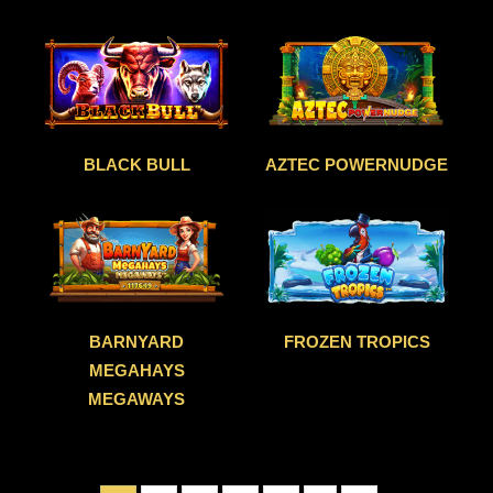
BLACK BULL
AZTEC POWERNUDGE
BARNYARD
FROZEN TROPICS
MEGAHAYS
MEGAWAYS