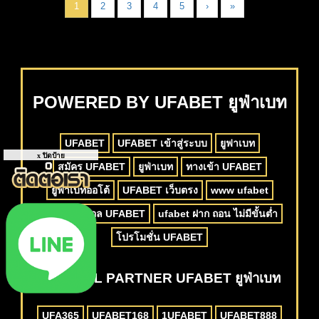
1
2
3
4
5
›
»
POWERED BY UFABET ยูฟ่าเบท
UFABET
UFABET เข้าสู่ระบบ
ยูฟาเบท
x ปิดป้าย
สมัคร UFABET
ยูฟ่าเบท
ทางเข้า UFABET
ยูฟ่าเบทออโต้
UFABET เว็บตรง
www ufabet
สมัครแทงบอล UFABET
ufabet ฝาก ถอน ไม่มีขั้นต่ำ
โปรโมชั่น UFABET
OFFICIAL PARTNER UFABET ยูฟ่าเบท
UFA365
UFABET168
1UFABET
UFABET888