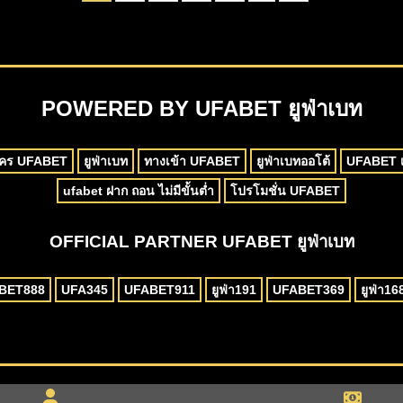
POWERED BY UFABET ยูฟ่าเบท
ัคร UFABET
ยูฟ่าเบท
ทางเข้า UFABET
ยูฟ่าเบทออโต้
UFABET เ
ufabet ฝาก ถอน ไม่มีขั้นต่ำ
โปรโมชั่น UFABET
OFFICIAL PARTNER UFABET ยูฟ่าเบท
BET888
UFA345
UFABET911
ยูฟ่า191
UFABET369
ยูฟ่า16