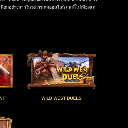
ามนิยมอย่างมากในวงการเกมออนไลน์ เกมนี้ไม่เพียงแต่
NT
WILD WEST DUELS