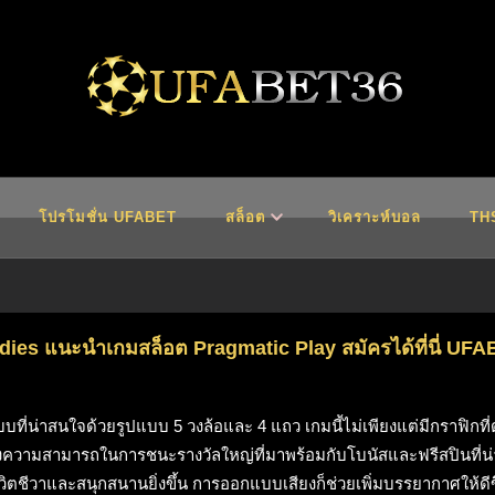
5
โปรโมชั่น UFABET
สล็อต
วิเคราะห์บอล
TH
dies แนะนำเกมสล็อต Pragmatic Play สมัครได้ที่นี่ UF
ที่น่าสนใจด้วยรูปแบบ 5 วงล้อและ 4 แถว เกมนี้ไม่เพียงแต่มีกราฟิกที่ดู
งยิ่งความสามารถในการชนะรางวัลใหญ่ที่มาพร้อมกับโบนัสและฟรีสปินที่
ีวิตชีวาและสนุกสนานยิ่งขึ้น การออกแบบเสียงก็ช่วยเพิ่มบรรยากาศให้ดีขึ้น 