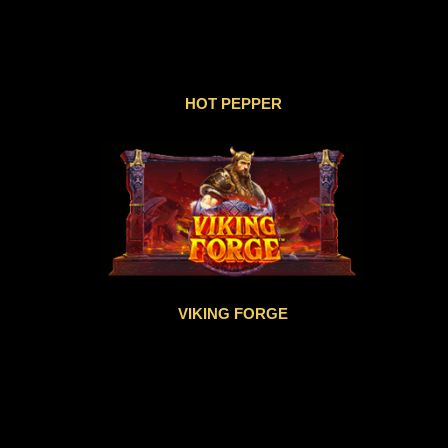
HOT PEPPER
VIKING FORGE