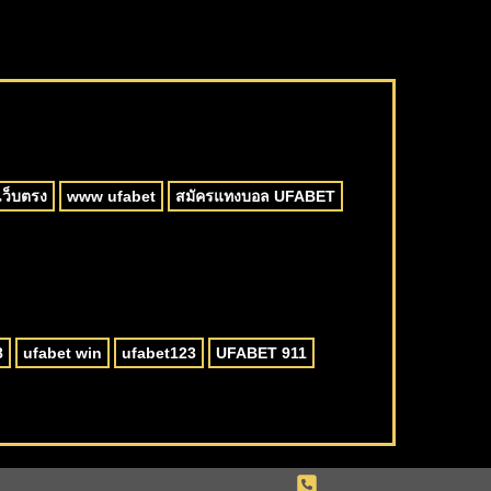
ว็บตรง
www ufabet
สมัครแทงบอล UFABET
8
ufabet win
ufabet123
UFABET 911