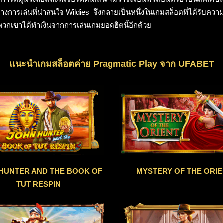
างการเล่นที่น่าสนใจ Wildies จึงกลายเป็นหนึ่งในเกมสล็อตที่ได้รับคว
พวกเขาได้ทำเงินจากการเล่นเกมยอดฮิตนี้อีกด้วย
แนะนำเกมสล็อตค่าย Pragmatic Play จาก UFABET
HUNTER AND THE BOOK OF
MYSTERY OF THE ORIE
TUT RESPIN