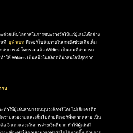
จะช่วยเพิ่มโอกาสในการชนะรางวัลให้แก่ผู้เล่นได้อย่าง
ทันที
ยูฟ่าเบท
ฟีเจอร์โบนัสภายในเกมยังช่วยเติมเต็ม
ีประสบการณ์ โดยรวมแล้ว Wildies เป็นเกมที่สามารถ
ให้ Wildies เป็นหนึ่งในสล็อตที่น่าสนใจที่สุดจาก
ตรง
ที่จะทำให้ผู้เล่นสามารถหมุนวงล้อฟรีโดยไม่เสียเครดิต
่มีความสวยงามและเต็มไปด้วยฟีเจอร์ที่หลากหลาย เป็น
อ 3 แถวและเส้นการจ่ายเงินที่มาก ทำให้ผู้เล่นมี
ษต่างๆ ที่จะทำให้คุณสามารถทำกำไรได้มากขึ้น ด้วยการ