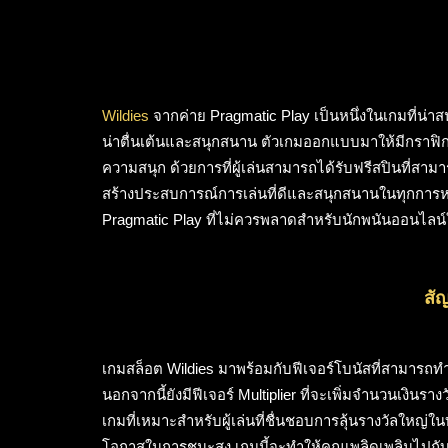
Wildies
จากค่าย Pragmatic Play เป็นหนึ่งในเกมที่น่าส
น่าตื่นเต้นและสนุกสนาน ตัวเกมออกแบบมาให้มีกราฟิกสว
ความสนุก ด้วยการที่ผู้เล่นสามารถได้รับฟรีสปินที่สาม
สร้างประสบการณ์การเล่นที่ดีและสนุกสนานในทุกการหมุน
Pragmatic Play ที่ไม่ควรพลาดสำหรับนักพนันออนไลน์ใ
สั
เกมสล็อต Wildies มาพร้อมกับฟีเจอร์โบนัสที่สามารถทำให้
นอกจากนี้ยังมีฟีเจอร์ Multiplier ที่จะเพิ่มจำนวนเงิน
เกมที่เหมาะสำหรับผู้เล่นที่ชื่นชอบการลุ้นรางวัลใหญ
โอกาสในการชนะสูง เกมนี้จะทำให้คุณเพลิดเพลินไปกับกา