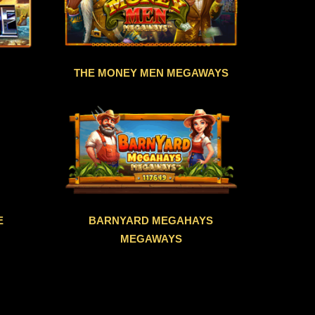
THE MONEY MEN MEGAWAYS
E
BARNYARD MEGAHAYS
MEGAWAYS