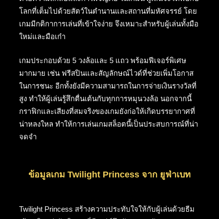
โลกที่เต็มไปด้วยสัตว์ในตำนานและสถานที่มหัศจรรย์ โดย
เกมมีกติกาการเล่นที่เข้าใจง่าย จึงเหมาะสำหรับผู้เล่นทั้งมือ
ใหม่และมือเก๋า
เกมประกอบด้วย 5 วงล้อและ 5 แถว พร้อมฟีเจอร์พิเศษ
มากมาย เช่น ฟรีสปินและสัญลักษณ์ไวด์ที่ช่วยเพิ่มโอกาส
ในการชนะ อีกทั้งยังมีความสามารถในการจ่ายเงินรางวัลที่
สูง ทำให้ผู้เล่นรู้สึกตื่นเต้นกับทุกการหมุนวงล้อ นอกจากนี้
กราฟิกและเสียงที่สมจริงของเกมยังก่อให้เกิดบรรยากาศที่
น่าหลงใหล ทำให้การเล่นเกมสล็อตนี้เป็นประสบการณ์ที่น่า
จดจำ
ข้อมูลเกม Twilight Princess จาก ยูฟ่าเบท
Twilight Princess สร้างความประทับใจให้กับผู้เล่นด้วยธีม