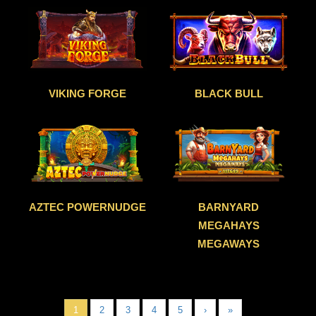
VIKING FORGE
BLACK BULL
AZTEC POWERNUDGE
BARNYARD
MEGAHAYS
MEGAWAYS
1
2
3
4
5
›
»