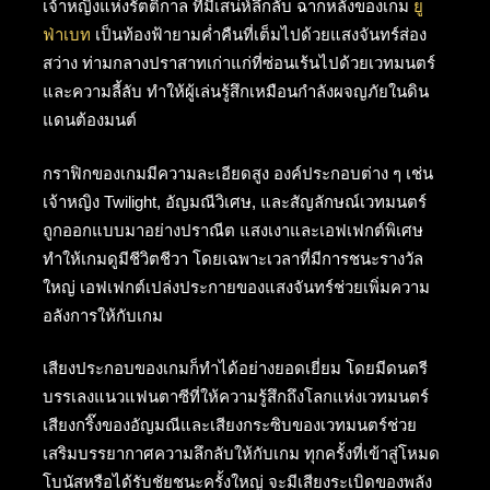
เจ้าหญิงแห่งรัตติกาล ที่มีเสน่ห์ลึกลับ ฉากหลังของเกม
ยู
ฟ่าเบท
เป็นท้องฟ้ายามค่ำคืนที่เต็มไปด้วยแสงจันทร์ส่อง
สว่าง ท่ามกลางปราสาทเก่าแก่ที่ซ่อนเร้นไปด้วยเวทมนตร์
และความลี้ลับ ทำให้ผู้เล่นรู้สึกเหมือนกำลังผจญภัยในดิน
แดนต้องมนต์
กราฟิกของเกมมีความละเอียดสูง องค์ประกอบต่าง ๆ เช่น
เจ้าหญิง Twilight, อัญมณีวิเศษ, และสัญลักษณ์เวทมนตร์
ถูกออกแบบมาอย่างปราณีต แสงเงาและเอฟเฟกต์พิเศษ
ทำให้เกมดูมีชีวิตชีวา โดยเฉพาะเวลาที่มีการชนะรางวัล
ใหญ่ เอฟเฟกต์เปล่งประกายของแสงจันทร์ช่วยเพิ่มความ
อลังการให้กับเกม
เสียงประกอบของเกมก็ทำได้อย่างยอดเยี่ยม โดยมีดนตรี
บรรเลงแนวแฟนตาซีที่ให้ความรู้สึกถึงโลกแห่งเวทมนตร์
เสียงกริ๊งของอัญมณีและเสียงกระซิบของเวทมนตร์ช่วย
เสริมบรรยากาศความลึกลับให้กับเกม ทุกครั้งที่เข้าสู่โหมด
โบนัสหรือได้รับชัยชนะครั้งใหญ่ จะมีเสียงระเบิดของพลัง