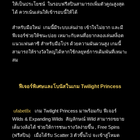
ให้เป็นประโยชน์ ในรอบฟรีสปินสามารถเพิ่มตัวคูณสูงสุด
ได้ ควรเน้นเล่นให้เข้ารอบนี้ให้ได้
สำหรับมือใหม่ เกมนี้มีระบบเล่นง่าย เข้าใจไม่ยาก และมี
ฟีเจอร์ช่วยให้ชนะบ่อย เหมาะกับคนที่อยากลองเล่นสล็อต
แนวแฟนตาซี สำหรับมือโปร ด้วยความผันผวนสูง เกมนี้
สามารถให้รางวัลใหญ่ได้หากใช้กลยุทธ์การเดิมพันที่เหมาะ
สม
ฟีเจอร์พิเศษและโบนัสในเกม Twilight Princess
ufabet8x
เกม Twilight Princess มาพร้อมกับ ฟีเจอร์
Wilds & Expanding Wilds สัญลักษณ์ Wild สามารถขยาย
เต็มวงล้อได้ ช่วยให้การชนะรางวัลง่ายขึ้น , Free Spins
(ฟรีสปิน) เมื่อได้รับ Scatter 3 ตัวขึ้นไป จะเข้าสู่โหมด