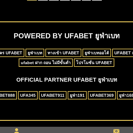
POWERED BY UFABET ยูฟ่าเบท
ัคร UFABET
ยูฟ่าเบท
ทางเข้า UFABET
ยูฟ่าเบทออโต้
UFABET เ
ufabet ฝาก ถอน ไม่มีขั้นต่ำ
โปรโมชั่น UFABET
OFFICIAL PARTNER UFABET ยูฟ่าเบท
BET888
UFA345
UFABET911
ยูฟ่า191
UFABET369
ยูฟ่า16