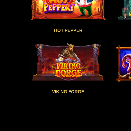
HOT PEPPER
VIKING FORGE