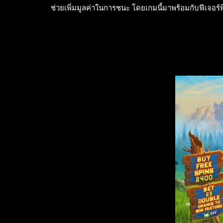
ช่วยเพิ่มมูลค่าในการชนะ โดยเกมนี้มาพร้อมกับฟีเจอร์