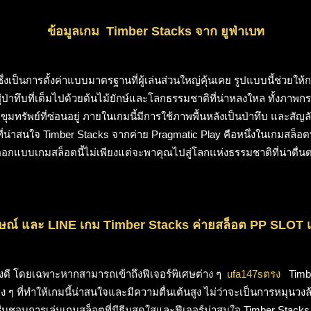
ข้อมูลเกม Timber Stacks จาก ยูฟ่าเบท
ึ่งเป็นการตั้งค่าแบบมาตรฐานที่ผู้เล่นส่วนใหญ่คุ้นเคย รูปแบบนี้ช่ว
สู่ป่าทึบที่เต็มไปด้วยต้นไม้ยักษ์และโลกธรรมชาติที่น่าหลงใหล ทั้งภาพ
ุมทรัพย์ที่ซ่อนอยู่ ภายในเกมนี้มีการใช้ภาพพื้นหลังเป็นป่าทึบ และสัญ
่น่าสนใจ Timber Stacks จากค่าย Pragmatic Play คือหนึ่งในเกมสล็อตท
 การออกแบบเกมสล็อตนี้ไม่เพียงแต่จะพาคุณไปสู่โลกแห่งธรรมชาติที่น่าต
กษณ์ และ LINE เกม Timber Stacks ค่ายสล็อต PP SLOT เ
้างดี โดยเฉพาะหากสามารถเข้าถึงฟีเจอร์พิเศษต่าง ๆ
ufa147sตรง
Timb
ๆ ที่ทำให้เกมนี้น่าสนใจและมีความตื่นเต้นสูง ไม่ว่าจะเป็นการหมุนวงล้
่นชอบการเล่นเกมสล็อตที่มีธีมสดใสและฟีเจอร์น่าสนใจ Timber Stacks จะ