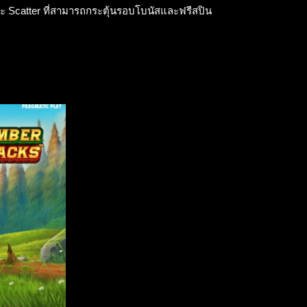
และ Scatter ที่สามารถกระตุ้นรอบโบนัสและฟรีสปิน