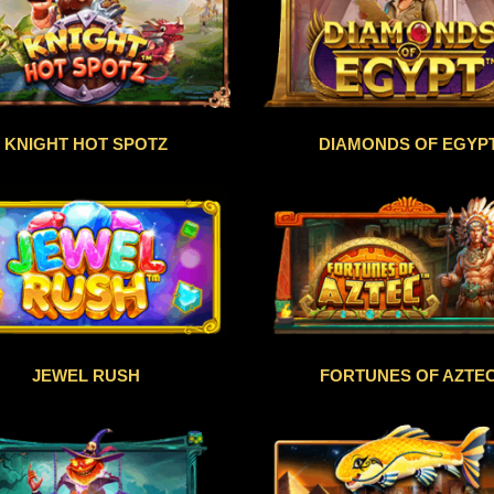
KNIGHT HOT SPOTZ
DIAMONDS OF EGYP
JEWEL RUSH
FORTUNES OF AZTE