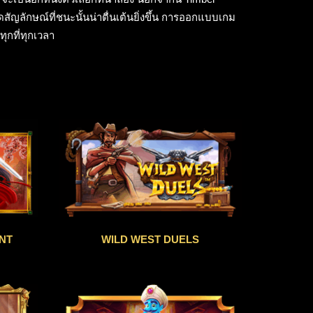
สัญลักษณ์ที่ชนะนั้นน่าตื่นเต้นยิ่งขึ้น การออกแบบเกม
ุกที่ทุกเวลา
NT
WILD WEST DUELS