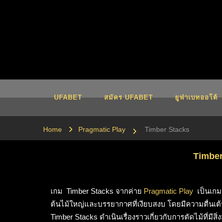
UFABET เข้าสู่ระบบ UFA36
UFA365 ทางเข้า UFABET เข้าสู่ระบบ ยูฟ่าเบท 1UFABET
UFABET
สมัคร UFABET
ยูฟ่าเบทออโต้
Home
Pragmatic Play
Timber Stacks
Timber
เกม Timber Stacks จากค่าย
Pragmatic Play
เป็นเกมส
ต้นไม้ใหญ่และบรรยากาศที่เงียบสงบ โดยมีความตื่นเต้
Timber Stacks ดำเนินเรื่องราวเกี่ยวกับการตัดไม้ที่มีส