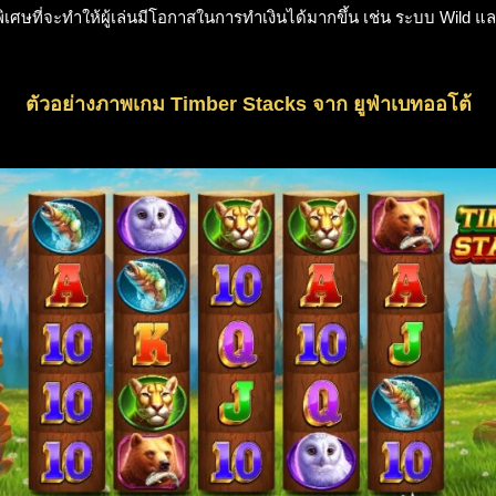
พิเศษที่จะทำให้ผู้เล่นมีโอกาสในการทำเงินได้มากขึ้น เช่น ระบบ Wild 
ตัวอย่างภาพเกม Timber Stacks จาก ยูฟ่าเบทออโต้