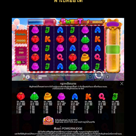
ฟ่าเบทออโต้