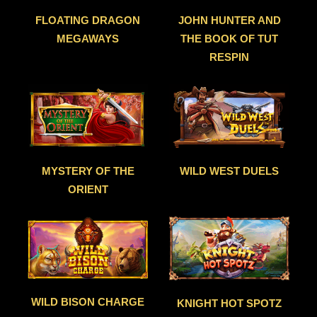
FLOATING DRAGON
JOHN HUNTER AND
MEGAWAYS
THE BOOK OF TUT
RESPIN
MYSTERY OF THE
WILD WEST DUELS
ORIENT
WILD BISON CHARGE
KNIGHT HOT SPOTZ