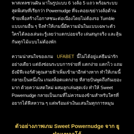
พาสเทลชวนฝัน มาในรูปแบบ 6 วงล้อ 5 แถว พร้อมระบบ
สุดพิเศษที่เรียกว่า Powernudge ที่จะคอยเขย่าวงล้อด้าน
ซ้ายเพื่อสร้างโอกาสชนะต่อเนื่องโดยไม่ต้องรอ Tumble
แบบเกมอื่น ๆ จึงทำให้เกมนี้มีความมันในแบบเฉพาะตัว
ใครได้ลองเล่นจะรู้เลยว่าแตกบ่อยจริง เล่นสนุกจริง และลุ้น
กันทุกไม้แบบไม่ต้องพัก
ความน่าสนใจของเกม
UFABET
นี้ไม่ได้อยู่แค่ธีมน่ารัก
อย่างเดียว แต่ยังซ่อนระบบการจ่ายที่ แตกง่าย แตกไว แถม
ยังมีฟีเจอร์ตัวคูณสายฟ้าเพิ่มเข้ามาอีกต่างหาก ทำให้เกมนี้
กลายเป็นหนึ่งใน เกมสล็อตแตกง่าย ที่สายปั่นพูดถึงกันเยอะ
มาก ด้วยความสดใหม่ ผสมลูกเล่นสุดเจ๋ง ทำให้ Sweet
Powernudge กลายเป็นเกมที่ไม่ควรมองข้ามสำหรับใครที่
อยากได้ฟีลหวาน ๆ แต่พร้อมล่าเงินแสนในทุกการหมุน
ตัวอย่างภาพเกม Sweet Powernudge
จาก ยู