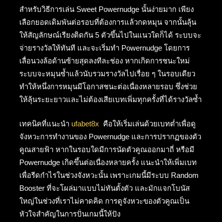
สำหรับวิธีการเล่น Sweet Powernudge นั้นง่ายมาก เพียง
เลือกยอดเดิมพันต่อรอบที่ต้องการแล้วกดหมุน จากนั้นลุ้น
ให้สัญลักษณ์เรียงติดกัน 5 ตัวขึ้นไปในแนวใดก็ได้ ระบบจะ
จ่ายรางวัลให้ทันที และจะเริ่มทำ Powernudge โดยการ
เลื่อนวงล้อด้านซ้ายสุดลงทีละช่อง หากเกิดการชนะใหม่
ระบบจะหมุนซ้ำแล้วนับรวมรางวัลไปเรื่อย ๆ ในรอบเดียว
ทำให้หนึ่งการหมุนมีโอกาสชนะต่อเนื่องหลายรอบ ซึ่งช่วย
ให้ลุ้นระยะยาวและไม่ต้องเสียเบทเพิ่มทุกครั้งที่ได้รางวัลซ้ำ
เทคนิคที่แนะนำ
ufabet8x
คือให้เริ่มเล่นด้วยเบทต่ำเพื่อดู
จังหวะการทำงานของ Powernudge และการปรากฏของตัว
คูณสายฟ้า หากในรอบใดมีการนัดตัวคูณออกมาถี่ หรือมี
Powernudge เกิดขึ้นต่อเนื่องหลายครั้ง แนะนำให้เพิ่มเบท
เพื่อรีดกำไรในช่วงจังหวะนั้น เพราะเกมนี้มีระบบ Random
Booster ที่จะโผล่มาแบบไม่ทันตั้งตัว และมักแจกโบนัส
ใหญ่ในช่วงที่เราไม่คาดคิด การดูจังหวะของตัวคูณเป็น
หัวใจสำคัญในการปั่นเกมนี้ให้ปัง