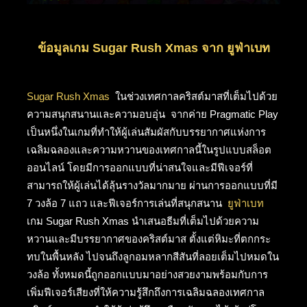
ข้อมูลเกม Sugar Rush Xmas จาก ยูฟ่าเบท
Sugar Rush Xmas
ในช่วงเทศกาลคริสต์มาสที่เต็มไปด้วย
ความสนุกสนานและความอบอุ่น จากค่าย Pragmatic Play
เป็นหนึ่งในเกมที่ทำให้ผู้เล่นสัมผัสกับบรรยากาศแห่งการ
เฉลิมฉลองและความหวานของเทศกาลนี้ในรูปแบบสล็อต
ออนไลน์ โดยมีการออกแบบที่น่าสนใจและมีฟีเจอร์ที่
สามารถให้ผู้เล่นได้ลุ้นรางวัลมากมาย ผ่านการออกแบบที่มี
7 วงล้อ 7 แถว และฟีเจอร์การเล่นที่สนุกสนาน
ยูฟ่าเบท
เกม Sugar Rush Xmas นำเสนอธีมที่เต็มไปด้วยความ
หวานและมีบรรยากาศของคริสต์มาส ตั้งแต่หิมะที่ตกกระ
ทบในพื้นหลัง ไปจนถึงลูกอมหลากสีสันที่ลอยเต็มไปหมดใน
วงล้อ ทั้งหมดนี้ถูกออกแบบมาอย่างสวยงามพร้อมกับการ
เพิ่มฟีเจอร์เสียงที่ให้ความรู้สึกถึงการเฉลิมฉลองเทศกาล