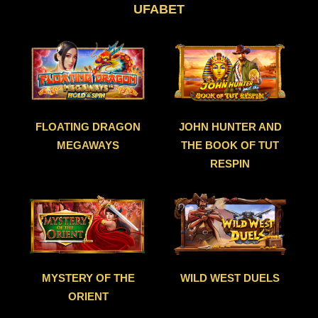
UFABET
FLOATING DRAGON
JOHN HUNTER AND
MEGAWAYS
THE BOOK OF TUT
RESPIN
MYSTERY OF THE
WILD WEST DUELS
ORIENT