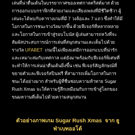
เล่นที่น่าตื่นเต้นในบรรยากาศของเทศกาลคริสต์มาส ด้วย
การออกแบบกราฟิกที่สวยงามและเสียงเพลงที่มีชีวิตชีวา ผู้
เล่นจะได้พบกับตารางเกมที่มี 7 วงล้อและ 7 แถว ซึ่งทำให้มี
โอกาสในการชนะรางวัลมากขึ้น ด้วยฟีเจอร์ที่หลากหลาย
และโอกาสในการเข้าสู่รอบโบนัส ผู้เล่นสามารถหวังที่จะ
สัมผัสประสบการณ์การเล่นที่สนุกสนานและเต็มไปด้วย
รางวัล
UFABET
เกมนี้ไม่เพียงแต่มีการออกแบบที่น่ารัก
และเหมาะสมกับเทศกาล แต่ยังมาพร้อมกับฟีเจอร์พิเศษที่
จะทำให้การเล่นน่าตื่นเต้นยิ่งขึ้น เช่น ฟีเจอร์สัญลักษณ์ที่
ขยายตัวและฟีเจอร์สปินฟรี ที่สามารถเพิ่มโอกาสในการ
ชนะได้อย่างมาก สำหรับผู้ที่ชื่นชอบความท้าทาย Sugar
Rush Xmas จะให้ความรู้สึกเหมือนกับการเข้าสู่โลกของ
ขนมหวานที่เต็มไปด้วยความสนุกสนาน
ตัวอย่างภาพเกม Sugar Rush Xmas จาก ยู
ฟ่าเบทออโต้