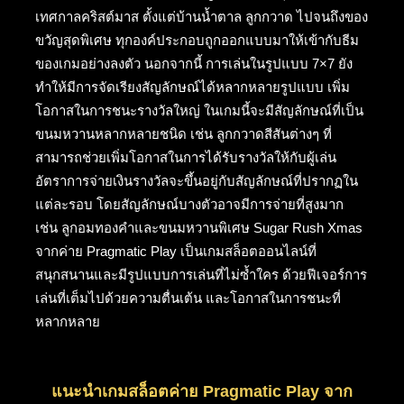
เทศกาลคริสต์มาส ตั้งแต่บ้านน้ำตาล ลูกกวาด ไปจนถึงของ
ขวัญสุดพิเศษ ทุกองค์ประกอบถูกออกแบบมาให้เข้ากับธีม
ของเกมอย่างลงตัว นอกจากนี้ การเล่นในรูปแบบ 7×7 ยัง
ทำให้มีการจัดเรียงสัญลักษณ์ได้หลากหลายรูปแบบ เพิ่ม
โอกาสในการชนะรางวัลใหญ่ ในเกมนี้จะมีสัญลักษณ์ที่เป็น
ขนมหวานหลากหลายชนิด เช่น ลูกกวาดสีสันต่างๆ ที่
สามารถช่วยเพิ่มโอกาสในการได้รับรางวัลให้กับผู้เล่น
อัตราการจ่ายเงินรางวัลจะขึ้นอยู่กับสัญลักษณ์ที่ปรากฏใน
แต่ละรอบ โดยสัญลักษณ์บางตัวอาจมีการจ่ายที่สูงมาก
เช่น ลูกอมทองคำและขนมหวานพิเศษ Sugar Rush Xmas
จากค่าย Pragmatic Play เป็นเกมสล็อตออนไลน์ที่
สนุกสนานและมีรูปแบบการเล่นที่ไม่ซ้ำใคร ด้วยฟีเจอร์การ
เล่นที่เต็มไปด้วยความตื่นเต้น และโอกาสในการชนะที่
หลากหลาย
แนะนำเกมสล็อตค่าย Pragmatic Play จาก