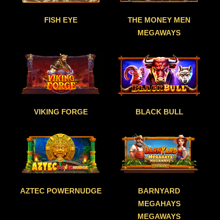
FISH EYE
THE MONEY MEN
MEGAWAYS
VIKING FORGE
BLACK BULL
AZTEC POWERNUDGE
BARNYARD
MEGAHAYS
MEGAWAYS