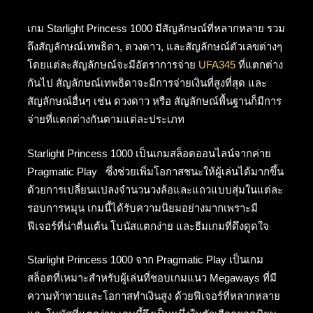
เกม Starlight Princess 1000 มีสัญลักษณ์ที่หลากหลาย รวม
ถึงสัญลักษณ์เทพธิดา, ดวงดาว, และสัญลักษณ์ตัวเลขต่างๆ
โดยแต่ละสัญลักษณ์จะมีอัตราการจ่าย
UFA345
ที่แตกต่าง
กันไป สัญลักษณ์เทพธิดาจะมีการจ่ายเงินที่สูงที่สุด และ
สัญลักษณ์อื่นๆ เช่น ดวงดาว หรือ สัญลักษณ์พื้นฐานก็มีการ
จ่ายที่แตกต่างกันตามแต่ละประเภท
Starlight Princess 1000 เป็นเกมสล็อตออนไลน์จากค่าย
Pragmatic Play ซึ่งช่วยเพิ่มโอกาสชนะให้ผู้เล่นได้มากขึ้น
ด้วยการเปลี่ยนแปลงจำนวนวงล้อและแถวแบบสุ่มในแต่ละ
รอบการหมุน เกมนี้ได้รับความนิยมอย่างมากเพราะมี
ฟีเจอร์ที่น่าตื่นเต้น โบนัสแตกง่าย และธีมเกมที่ดึงดูดใจ
Starlight Princess 1000 จาก Pragmatic Play เป็นเกม
สล็อตที่เหมาะสำหรับผู้เล่นที่ชอบเกมแนว Megaways ที่มี
ความท้าทายและโอกาสทำเงินสูง ด้วยฟีเจอร์ที่หลากหลาย