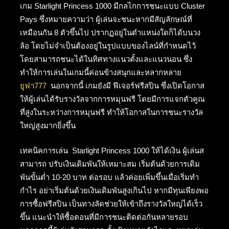
เกม Starlight Princess 1000 มีกลไกการชนะแบบ Cluster
Pays ซึ่งหมายความว่า ผู้เล่นจะชนะหากมีสัญลักษณ์ที่
เหมือนกัน 8 ตัวขึ้นไป ปรากฏอยู่ในตำแหน่งใดก็ได้บนวง
ล้อ โดยไม่จำเป็นต้องอยู่ในรูปแบบของไลน์ที่กำหนดไว้
โดยสามารถชนะได้ในทิศทางแนวตั้งและแนวนอน ซึ่ง
ทำให้การเล่นในเกมนี้ค่อนข้างสนุกและหลากหลาย
ยูฟา777
นอกจากนี้ เกมยังมี ฟีเจอร์ฟรีสปิน ซึ่งเปิดโอกาส
ให้ผู้เล่นได้รับรางวัลจากการหมุนฟรี โดยมีการแจกตัวคูณ
ที่สูงในระหว่างการหมุนฟรี ทำให้โอกาสในการชนะรางวัล
ใหญ่สูงมากยิ่งขึ้น
เทคนิคการเล่น Starlight Princess 1000 ให้ได้เงิน ผู้เล่นส
สามารถ ปรับเงินเดิมพันให้เหมาะสม เริ่มต้นด้วยการเดิม
พันขั้นต่ำ 10-20 บาท ต่อรอบ แล้วค่อยเพิ่มขึ้นเมื่อเริ่มทำ
กำไร อย่าเริ่มต้นด้วยเงินเดิมพันสูงเกินไป หากมีทุนเพียงพอ
การซื้อฟรีสปิน เป็นทางลัดช่วยให้เข้าถึงรางวัลใหญ่ได้เร็ว
ขึ้น แนะนำให้ซื้อตอนที่มีการชนะติดต่อกันหลายรอบ