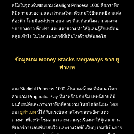
หนึ่งในจุดเด่นของเกม Starlight Princess 1000 คือกราฟิก
ที่มีความสวยงามและน่าหลงใหล ตัวเกมใช้ธีมเทพธิดาแห่ง
ท้องฟ้า โดยมีองค์ประกอบต่างๆ ที่สะท้อนถึงความงดงาม
ของดวงดาว ท้องฟ้า และแสงสว่าง ทำให้ผู้เล่นรู้สึกเหมือน
หลุดเข้าไปในโลกแฟนตาซีที่เต็มไปด้วยสีสันสดใส
ข้อมูลเกม Money Stacks Megaways จาก ยู
ฟ่าเบท
เกม Starlight Princess 1000 เป็นเกมสล็อต ที่พัฒนาโดย
ค่ายเกม Pragmatic Play ที่มาพร้อมกับธีม เทพนิยายที่มี
มนต์เสน่ห์และภาพกราฟิกที่สวยงาม ในสไตล์อนิเมะ โดย
เกม
ยูฟ่าเบท
นี้ได้รับแรงบันดาลใจจากเทพธิดาแห่ง
ดวงดาวที่จะนำโชคลาภ และความรุ่งเรืองมาให้ผู้เล่น ผ่าน
ฟีเจอร์การเล่นที่น่าสนใจ และรางวัลที่ยิ่งใหญ่ เกมนี้เป็นการ