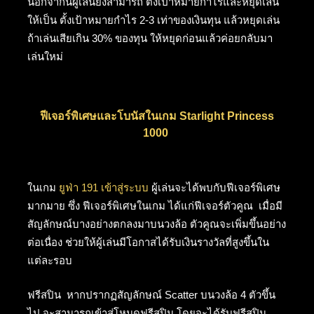
นอกจากนี้ผู้เล่นยังสามารถ ตั้งเป้าหมายกำไรและหยุดเล่น
ให้เป็น ตั้งเป้าหมายกำไร 2-3 เท่าของเงินทุน แล้วหยุดเล่น
ถ้าเล่นเสียเกิน 30% ของทุน ให้หยุดก่อนแล้วค่อยกลับมา
เล่นใหม่
ฟีเจอร์พิเศษและโบนัสในเกม Starlight Princess
1000
ในเกม
ยูฟ่า 191 เข้าสู่ระบบ
ผู้เล่นจะได้พบกับฟีเจอร์พิเศษ
มากมาย ซึ่ง ฟีเจอร์พิเศษในเกม ได้แก่ฟีเจอร์ตัวคูณ เมื่อมี
สัญลักษณ์บางอย่างตกลงมาบนวงล้อ ตัวคูณจะเพิ่มขึ้นอย่าง
ต่อเนื่อง ช่วยให้ผู้เล่นมีโอกาสได้รับเงินรางวัลที่สูงขึ้นใน
แต่ละรอบ
ฟรีสปิน หากปรากฏสัญลักษณ์ Scatter บนวงล้อ 4 ตัวขึ้น
ไป จะสามารถเข้าสู่โหมดฟรีสปิน โดยจะได้รับฟรีสปิน