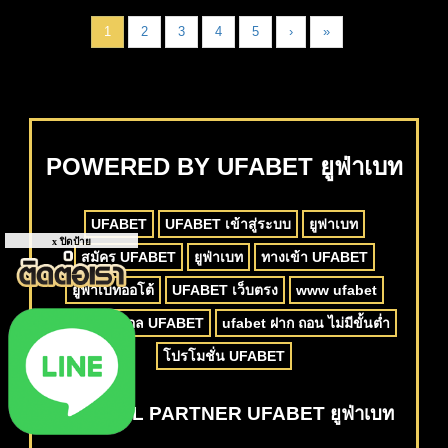
1
2
3
4
5
›
»
POWERED BY UFABET ยูฟ่าเบท
UFABET
UFABET เข้าสู่ระบบ
ยูฟาเบท
x ปิดป้าย
สมัคร UFABET
ยูฟ่าเบท
ทางเข้า UFABET
ยูฟ่าเบทออโต้
UFABET เว็บตรง
www ufabet
สมัครแทงบอล UFABET
ufabet ฝาก ถอน ไม่มีขั้นต่ำ
โปรโมชั่น UFABET
OFFICIAL PARTNER UFABET ยูฟ่าเบท