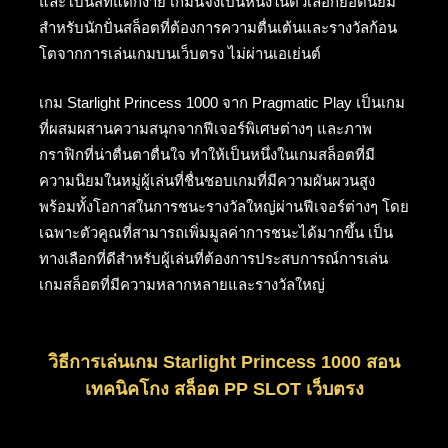
และโบนัสที่แตกง่าย เกมนี้จึงเป็นหนึ่งในตัวเลือกยอดนิยม
สำหรับนักปั่นสล็อตที่ต้องการความตื่นเต้นและรางวัลก้อน
โตจากการเล่นเกมบนเว็บตรง ไม่ผ่านเอเย่นต์
เกม Starlight Princess 1000 จาก Pragmatic Play เป็นเกม
ที่ผสมผสานความสนุกจากฟีเจอร์พิเศษต่างๆ และภาพ
กราฟิกที่น่าตื่นตาตื่นใจ ทำให้เป็นหนึ่งในเกมสล็อตที่มี
ความนิยมในหมู่ผู้เล่นที่ชื่นชอบเกมที่มีความผันผวนสูง
พร้อมทั้งโอกาสในการชนะรางวัลใหญ่ผ่านฟีเจอร์ต่างๆ โดย
เฉพาะตัวคูณที่สามารถเพิ่มมูลค่าการชนะได้มากขึ้น เป็น
ทางเลือกที่ดีสำหรับผู้เล่นที่ต้องการประสบการณ์การเล่น
เกมสล็อตที่มีความหลากหลายและรางวัลใหญ่
วิธีการเล่นเกม Starlight Princess 1000 สอน
เทคนิคโกง สล็อต PP SLOT เว็บตรง