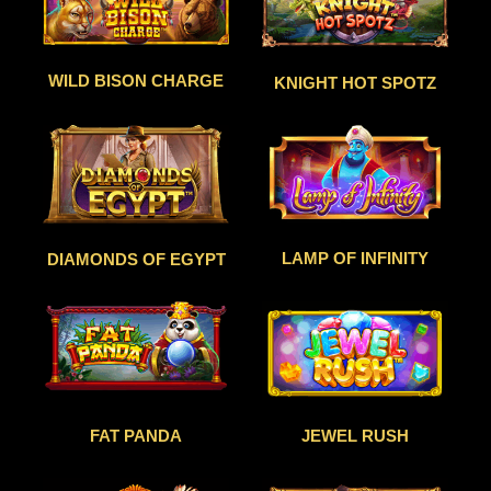
WILD BISON CHARGE
KNIGHT HOT SPOTZ
LAMP OF INFINITY
DIAMONDS OF EGYPT
FAT PANDA
JEWEL RUSH