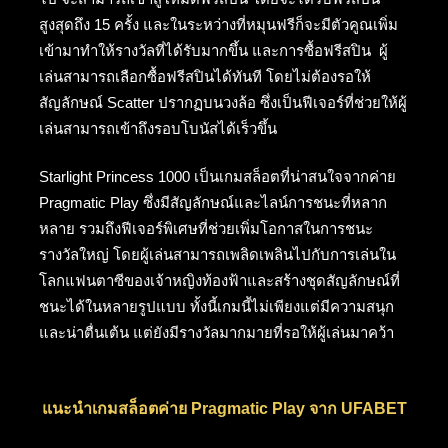
สูงสุดถึง 15 ครั้ง และในระหว่างที่หมุนฟรีก็จะมีตัวคูณเพิ่ม
เข้ามาทำให้รางวัลที่ได้รับมากขึ้น และการซื้อฟรีสปิน ผู้
เล่นสามารถเลือกซื้อฟรีสปินได้ทันที โดยไม่ต้องรอให้
สัญลักษณ์ Scatter ปรากฏบนวงล้อ ซึ่งเป็นฟีเจอร์ที่ช่วยให้ผู้
เล่นสามารถเข้าถึงรอบโบนัสได้เร็วขึ้น
Starlight Princess 1000 เป็นเกมสล็อตที่น่าสนใจจากค่าย
Pragmatic Play ซึ่งมีสัญลักษณ์และไลน์การชนะที่หลาก
หลาย รวมถึงฟีเจอร์พิเศษที่ช่วยเพิ่มโอกาสในการชนะ
รางวัลใหญ่ โดยผู้เล่นสามารถเพลิดเพลินไปกับการเล่นใน
โลกแฟนตาซีของเจ้าหญิงท้องฟ้าและสร้างชุดสัญลักษณ์ที่
ชนะได้ในหลายรูปแบบ ทั้งนี้เกมนี้ไม่เพียงแต่มีความสนุก
และน่าตื่นเต้น แต่ยังมีรางวัลมากมายที่รอให้ผู้เล่นมาคว้า
แนะนำเกมสล็อตค่าย Pragmatic Play จาก UFABET