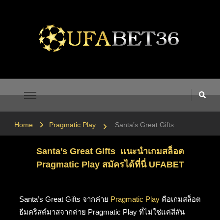
UFABET เข้าสู่ระบบ UFA365
UFA365 ทางเข้า UFABET เข้าสู่ระบบ ยูฟ่าเบท 1UFABET
Home
Pragmatic Play
Santa’s Great Gifts
Santa’s Great Gifts
แนะนำเกมสล็อต
Pragmatic Play สมัครได้ที่นี่ UFABET
Santa’s Great Gifts จากค่าย
Pragmatic Play
คือเกมสล็อต
ธีมคริสต์มาสจากค่าย Pragmatic Play ที่ไม่ใช่แค่สีสัน