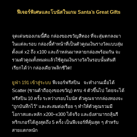
ฟีเจอร์พิเศษและโบนัสในเกม Santa’s Great Gifts
จุดเด่นของเกมนี้คือ กล่องของขวัญสีทอง ที่จะสุ่มตกลงมา
ในแต่ละรอบ กล่องนี้ทำหน้าที่เป็นตัวคูณเงินรางวัลแบบสุ่ม
ตั้งแต่ x2 ถึง x100 และถ้าหล่นมาหลายกล่องพร้อมกัน จะ
รวมตัวคูณทั้งหมดแล้วใช้คูณเงินรางวัลในรอบนั้นทันที
เรียกได้ว่า กล่องเดียวพลิกชีวิต!
ยูฟ่า 191 เข้าสู่ระบบ
ฟีเจอร์ฟรีสปิน จะทำงานเมื่อได้
Scatter (ซานต้าถือถุงของขวัญ) ครบ 4 ตัวขึ้นไป โดยจะได้
ฟรีสปิน 10 ครั้ง ระหว่างรอบโบนัส ตัวคูณจากกล่องทองจะ
“ถูกบันทึกไว้” และสะสมต่อเรื่อย ๆ ทำให้ตัวคูณรวมมี
โอกาสแตะหลัก x200–x300 ได้จริง และยังสามารถลุ้นรี
ทริกเกอร์ได้สูงสุดถึง 5 ครั้ง เป็นฟีเจอร์ที่คุ้มสุด ๆ สำหรับ
สายแตกหนัก