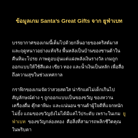
ข้อมูลเกม Santa’s Great Gifts จาก ยูฟ่าเบท
บรรยากาศของเกมนี้เต็มไปด้วยกลิ่นอายของคริสต์มาส
และฤดูหนาวอย่างแท้จริง พื้นหลังเป็นบ้านของซานต้าใน
คืนหิมะโปรย ภาพดูอบอุ่นแต่แฝงพลังเงินรางวัล เกมถูก
ออกแบบให้ใช้สีแดง เขียว ทอง และน้ำเงินเป็นหลัก เพื่อสื่อ
ถึงความสุขในช่วงเทศกาล
กราฟิกของเกมจัดว่าสวยสดใส น่ารักแต่ไม่เด็กเกินไป
สัญลักษณ์ต่าง ๆ ถูกออกแบบเป็นของขวัญ ของหวาน
เครื่องดื่ม ตุ๊กตาหิมะ และแน่นอน ซานต้าผู้ใจดีที่แจกหนัก
ไม่ยั้ง แถมของขวัญยังไม่ได้มีแค่ไว้ประดับ เพราะในเกม
ยู
ฟ่าเบท
ของขวัญกล่องทอง คือสิ่งที่สามารถพลิกชีวิตคุณ
ในพริบตา