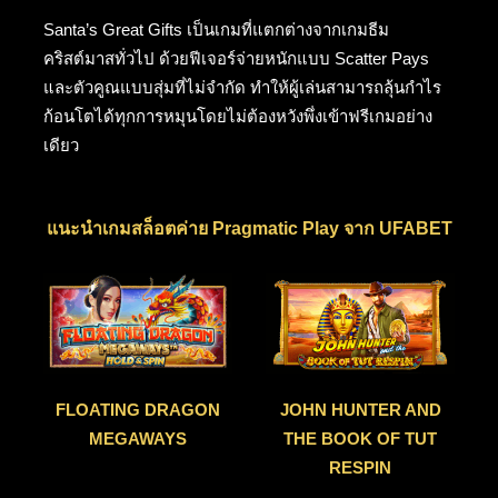
Santa’s Great Gifts เป็นเกมที่แตกต่างจากเกมธีม
คริสต์มาสทั่วไป ด้วยฟีเจอร์จ่ายหนักแบบ Scatter Pays
และตัวคูณแบบสุ่มที่ไม่จำกัด ทำให้ผู้เล่นสามารถลุ้นกำไร
ก้อนโตได้ทุกการหมุนโดยไม่ต้องหวังพึ่งเข้าฟรีเกมอย่าง
เดียว
แนะนำเกมสล็อตค่าย Pragmatic Play จาก UFABET
FLOATING DRAGON
JOHN HUNTER AND
MEGAWAYS
THE BOOK OF TUT
RESPIN