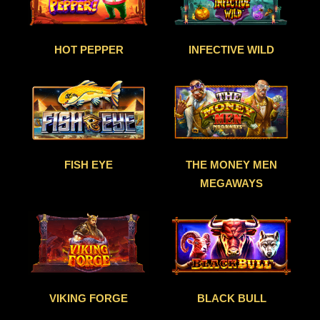
HOT PEPPER
INFECTIVE WILD
FISH EYE
THE MONEY MEN
MEGAWAYS
VIKING FORGE
BLACK BULL