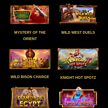
MYSTERY OF THE
WILD WEST DUELS
ORIENT
WILD BISON CHARGE
KNIGHT HOT SPOTZ