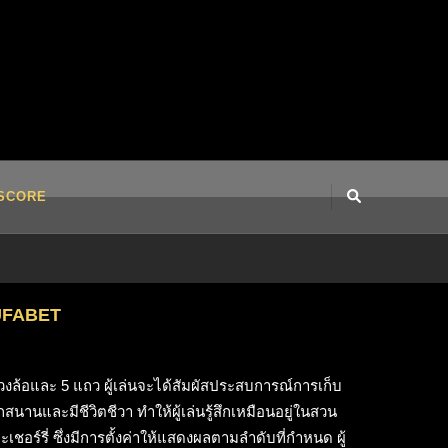
SCORE
 UFABET
วงล้อและ 5 แถว ผู้เล่นจะได้สัมผัสประสบการณ์การเก็บ
นานและมีชีวิตชีวา ทำให้ผู้เล่นรู้สึกเหมือนอยู่ในสวน
ร์รี่ ซึ่งมีการตั้งค่าให้แสดงผลตามลำดับที่กำหนด ผู้