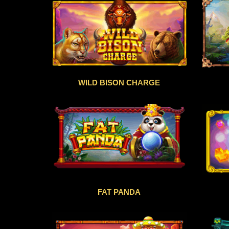
WILD BISON CHARGE
FAT PANDA