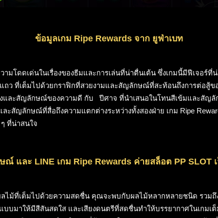
ข้อมูลเกม Ripe Rewards จาก ยูฟ่าเบท
มโดดเด่นในเรื่องของธีมและการเล่นที่น่าตื่นเต้น ซึ่งเกมนี้มีฟีเจอร์ที่
แถว ที่เต็มไปด้วยกราฟิกที่สวยงามและสัญลักษณ์ที่สะท้อนถึงการต่อสู้ข
ว่างและสัญลักษณ์ของความดี กับ ปีศาจ ที่นำเสนอในโทนสีเข้มและสัญล
และสัญลักษณ์ที่สื่อถึงความแตกต่างระหว่างทั้งสองฝ่าย เกม Ripe Rewards 
 ๆ ที่น่าสนใจ
กษณ์ และ LINE เกม Ripe Rewards ค่ายสล็อต PP SLOT เ
ลไม้ที่เต็มไปด้วยความสดชื่น คุณจะพบกับผลไม้หลากหลายชนิด รวมถึงสัญ
กแบบมาให้มีสีสันสดใส และเสียงดนตรีที่สดชื่นทำให้บรรยากาศในเกมเ