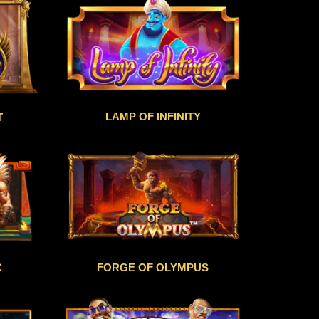
LAMP OF INFINITY
T
C
FORGE OF OLYMPUS