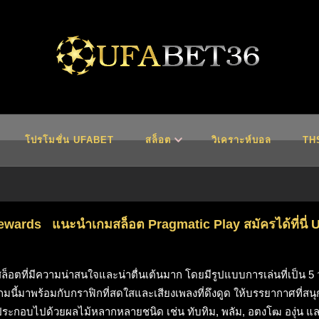
5
โปรโมชั่น UFABET
สล็อต
วิเคราะห์บอล
TH
ewards แนะนำเกมสล็อต Pragmatic Play สมัครได้ที่นี่
็อตที่มีความน่าสนใจและน่าตื่นเต้นมาก โดยมีรูปแบบการเล่นที่เป็น 5 
นี้มาพร้อมกับกราฟิกที่สดใสและเสียงเพลงที่ดึงดูด ให้บรรยากาศที่สนุกส
ะกอบไปด้วยผลไม้หลากหลายชนิด เช่น ทับทิม, พลัม, อตงโฒ องุ่น และเชอ