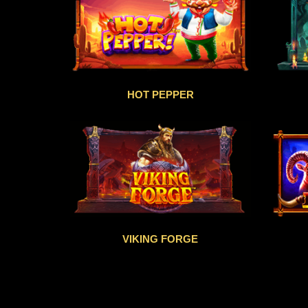
HOT PEPPER
VIKING FORGE