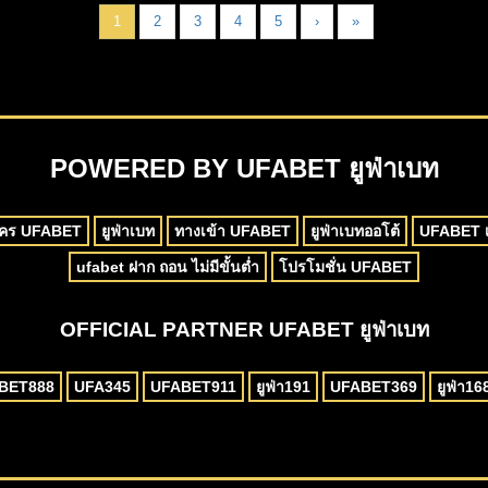
1
2
3
4
5
›
»
POWERED BY UFABET ยูฟ่าเบท
ัคร UFABET
ยูฟ่าเบท
ทางเข้า UFABET
ยูฟ่าเบทออโต้
UFABET เ
ufabet ฝาก ถอน ไม่มีขั้นต่ำ
โปรโมชั่น UFABET
OFFICIAL PARTNER UFABET ยูฟ่าเบท
BET888
UFA345
UFABET911
ยูฟ่า191
UFABET369
ยูฟ่า16