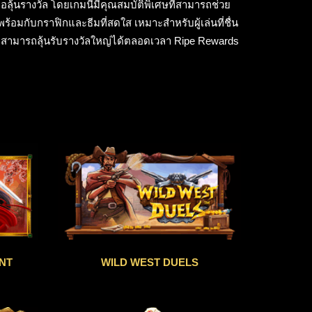
อลุ้นรางวัล โดยเกมนี้มีคุณสมบัติพิเศษที่สามารถช่วย
มกับกราฟิกและธีมที่สดใส เหมาะสำหรับผู้เล่นที่ชื่น
ะสามารถลุ้นรับรางวัลใหญ่ได้ตลอดเวลา Ripe Rewards
NT
WILD WEST DUELS