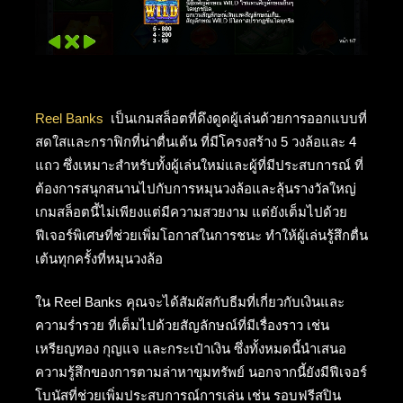
Reel Banks
เป็นเกมสล็อตที่ดึงดูดผู้เล่นด้วยการออกแบบที่
สดใสและกราฟิกที่น่าตื่นเต้น ที่มีโครงสร้าง 5 วงล้อและ 4
แถว ซึ่งเหมาะสำหรับทั้งผู้เล่นใหม่และผู้ที่มีประสบการณ์ ที่
ต้องการสนุกสนานไปกับการหมุนวงล้อและลุ้นรางวัลใหญ่
เกมสล็อตนี้ไม่เพียงแต่มีความสวยงาม แต่ยังเต็มไปด้วย
ฟีเจอร์พิเศษที่ช่วยเพิ่มโอกาสในการชนะ ทำให้ผู้เล่นรู้สึกตื่น
เต้นทุกครั้งที่หมุนวงล้อ
ใน Reel Banks คุณจะได้สัมผัสกับธีมที่เกี่ยวกับเงินและ
ความร่ำรวย ที่เต็มไปด้วยสัญลักษณ์ที่มีเรื่องราว เช่น
เหรียญทอง กุญแจ และกระเป๋าเงิน ซึ่งทั้งหมดนี้นำเสนอ
ความรู้สึกของการตามล่าหาขุมทรัพย์ นอกจากนี้ยังมีฟีเจอร์
โบนัสที่ช่วยเพิ่มประสบการณ์การเล่น เช่น รอบฟรีสปิน