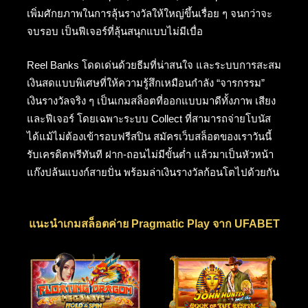
เพิ่มศักยภาพในการลุ้นรางวัลให้ใหญ่ขึ้นเรื่อย ๆ จนกว่าจะ
จบรอบ เป็นฟีเจอร์ที่ลุ้นสนุกแบบไม่มีเบื่อ
Reel Banks โดดเด่นด้วยธีมที่น่าสนใจ และระบบการสะสม
เงินสดแบบพิเศษที่ให้ความรู้สึกเหมือนกำลัง “จารกรรม”
เงินรางวัลจริง ๆ เป็นเกมสล็อตที่ออกแบบมาดีทั้งภาพ เสียง
และฟีเจอร์ โดยเฉพาะระบบ Collect ที่สามารถจ่ายโบนัส
ได้แม้ไม่ต้องเข้ารอบฟรีสปิน สมัครเว็บสล็อตของเราวันนี้
รับเครดิตฟรีทันที ฝาก-ถอนไม่มีขั้นต่ำ แล้วมาเป็นหัวหน้า
แก๊งปล้นแบงก์สายปั่น พร้อมล่าเงินรางวัลก้อนโตไปด้วยกัน
แนะนำเกมสล็อตค่าย Pragmatic Play จาก UFABET