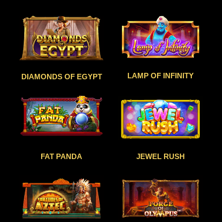
LAMP OF INFINITY
DIAMONDS OF EGYPT
FAT PANDA
JEWEL RUSH