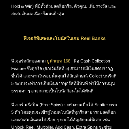
Hold & Win) ที่มีทั้งตัวปลดล็อกรีล, ตัวคูณ, เพิ่มรางวัล และ
สะสมเงินต่อเนื่องยิ่งเล่นยิ่งคุ้ม
ฟีเจอร์พิเศษและโบนัสในเกม Reel Banks
ฟีเจอร์หลักของเกม
ยูฟ่าเบท 168
คือ Cash Collection
Feature ซึ่งทุกรีล (ยกเว้นรีลที่ 5) สามารถมีเงินสดปรากฏ
ขึ้นได้ และหากในรอบนั้นคุณได้สัญลักษณ์ Collect บนรีลที่
5 ระบบจะทำการเก็บเงินจากทุกรีลที่มีทันที ทำให้การหมุน
ธรรมดา ๆ อาจกลายเป็นโบนัสก้อนโตได้ทันที
ฟีเจอร์ ฟรีสปิน (Free Spins) จะทำงานเมื่อได้ Scatter ครบ
5 ตัว โดยคุณจะเข้าสู่โหมดโบนัสที่ทุกรีลสามารถปลดล็อก
และสะสมเงินสดได้เรื่อย ๆ หากได้สัญลักษณ์พิเศษ เช่น
Unlock Reel, Multiplier, Add Cash, Extra Spins จะช่วย