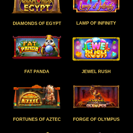
LAMP OF INFINITY
DIAMONDS OF EGYPT
FAT PANDA
JEWEL RUSH
FORTUNES OF AZTEC
FORGE OF OLYMPUS