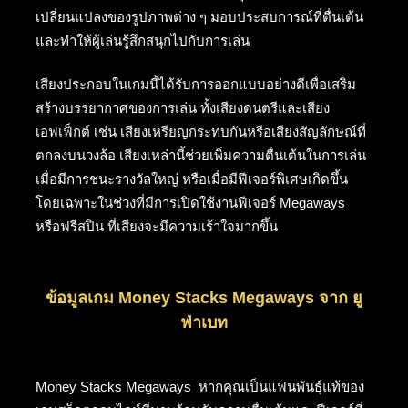
เปลี่ยนแปลงของรูปภาพต่าง ๆ มอบประสบการณ์ที่ตื่นเต้น
และทำให้ผู้เล่นรู้สึกสนุกไปกับการเล่น
เสียงประกอบในเกมนี้ได้รับการออกแบบอย่างดีเพื่อเสริม
สร้างบรรยากาศของการเล่น ทั้งเสียงดนตรีและเสียง
เอฟเฟ็กต์ เช่น เสียงเหรียญกระทบกันหรือเสียงสัญลักษณ์ที่
ตกลงบนวงล้อ เสียงเหล่านี้ช่วยเพิ่มความตื่นเต้นในการเล่น
เมื่อมีการชนะรางวัลใหญ่ หรือเมื่อมีฟีเจอร์พิเศษเกิดขึ้น
โดยเฉพาะในช่วงที่มีการเปิดใช้งานฟีเจอร์ Megaways
หรือฟรีสปิน ที่เสียงจะมีความเร้าใจมากขึ้น
ข้อมูลเกม Money Stacks Megaways จาก ยู
ฟ่าเบท
Money Stacks Megaways หากคุณเป็นแฟนพันธุ์แท้ของ