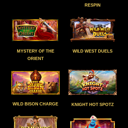
RESPIN
MYSTERY OF THE
WILD WEST DUELS
ORIENT
WILD BISON CHARGE
KNIGHT HOT SPOTZ