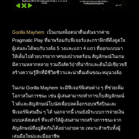
Gorilla Mayhem
เป็นเกมสล็อตน่าตื่นเต้นจากค่าย
Pragmatic Play ที่มาพร้อมกับฟีเจอร์และกราฟิกที่ดึงดูดใจ
ผู้เล่นจะได้พบกับวงล้อ 5 วงและแถว 4 แถว ที่ออกแบบมา
ให้เต็มไปด้วยบรรยากาศของป่าเขตร้อน สัญลักษณ์ในเกม
มีความหลากหลาย รวมถึงสัตว์ป่าที่น่ารักและต้นไม้เขียวขจี
สร้างความรู้สึกที่มีชีวิตชีวาและน่าตื่นเต้นขณะหมุนวงล้อ
ในเกม Gorilla Mayhem จะมีฟีเจอร์พิเศษต่าง ๆ ที่ช่วยเพิ่ม
โอกาสในการชนะ เช่น ผู้เล่นสามารถทำการเก็บสัญลักษณ์
ไวด์และสัญลักษณ์โบนัสเพื่อปลดล็อกรอบฟรีสปินและ
ฟีเจอร์พิเศษอื่น ๆ ได้ นอกจากนี้ เกมยังมีระบบการจ่ายเงิน
แบบคลัสเตอร์ ที่จะทำให้ผู้เล่นสามารถสร้างการชนะจาก
สัญลักษณ์ที่อยู่ติดกันได้อย่างง่ายดาย เหมาะสำหรับทั้งผู้
เล่นมือใหม่และมืออาชีพ