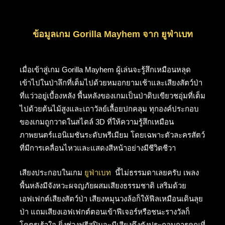
ข้อมูลเกม Gorilla Mayhem จาก ยูฟ่าเบท
เมื่อเข้าสู่เกม Gorilla Mayhem ผู้เล่นจะรู้สึกเหมือนหลุด
เข้าไปในป่าลึกที่เต็มไปด้วยหมอกยามเช้าและเสียงสัตว์ป่า
ที่แว่วอยู่เบื้องหลัง พื้นหลังของเกมเป็นป่าดิบเขียวชอุ่มที่เต็ม
ไปด้วยต้นไม้สูงและเถาวัลย์เลื้อยปกคลุม ทุกองค์ประกอบ
ของเกมถูกวาดในสไตล์ 3D ที่ให้ความรู้สึกเหมือน
ภาพยนตร์แอนิเมชันระดับพรีเมียม โดยเฉพาะตัวละครสัตว์
ที่มีการเคลื่อนไหวและแสดงสีหน้าอย่างมีชีวิตชีวา
เสียงประกอบในเกม
ยูฟ่าเบท
นี้ไม่ธรรมดาเลยครับ เพลง
พื้นหลังมีจังหวะผจญภัยผสมเสียงธรรมชาติ เสริมด้วย
เอฟเฟกต์เสียงสัตว์ป่า เสียงหมุนวงล้อก็ให้ฟีลเหมือนเดินลุย
ป่า แถมเสียงเอฟเฟกต์ตอนเข้าฟีเจอร์หรือชนะรางวัลก็
โคตรเร้าใจ ยิ่งช่วงฟรีสปินจะมีเสียงตึงตังประกอบการคูณที่