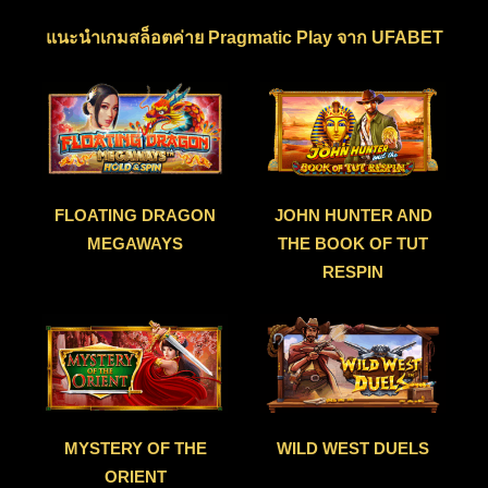
แนะนำเกมสล็อตค่าย Pragmatic Play จาก UFABET
FLOATING DRAGON
JOHN HUNTER AND
MEGAWAYS
THE BOOK OF TUT
RESPIN
MYSTERY OF THE
WILD WEST DUELS
ORIENT