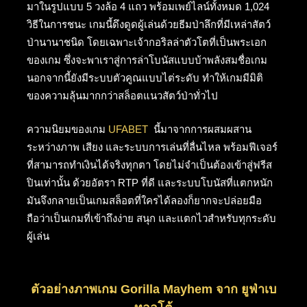
มาในรูปแบบ 5 วงล้อ 4 แถว พร้อมเพย์ไลน์ทั้งหมด 1,024
วิธีในการชนะ เกมนี้ดึงดูดผู้เล่นด้วยธีมป่าลึกที่มีเหล่าสัตว์
ป่านานาชนิด โดยเฉพาะเจ้ากอริลล่าตัวโตที่เป็นพระเอก
ของเกม ซึ่งจะพาเราสู่การล่าโบนัสแบบบ้าพลังสมชื่อเกม
นอกจากนี้ยังมีระบบตัวคูณแบบไต่ระดับ ทำให้เกมมีมิติ
ของความลุ้นมากกว่าสล็อตแนวสัตว์ป่าทั่วไป
ความนิยมของเกม
UFABET
นี้มาจากการผสมผสาน
ระหว่างภาพ เสียง และระบบการเล่นที่ลื่นไหล พร้อมฟีเจอร์
ที่สามารถทำเงินได้จริงทุกตา โดยไม่จำเป็นต้องเข้าสู่ฟรีส
ปินเท่านั้น ด้วยอัตรา RTP ที่ดี และระบบโบนัสที่แตกหนัก
มันจึงกลายเป็นเกมสล็อตที่ใครได้ลองก็ยากจะปล่อยมือ
ถือว่าเป็นเกมที่เข้าถึงง่าย สนุก และแตกไวสำหรับทุกระดับ
ผู้เล่น
ตัวอย่างภาพเกม Gorilla Mayhem จาก ยูฟ่าเบ