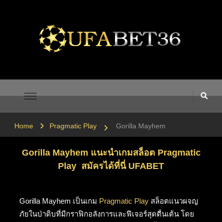
UFABET เข้าสู่ระบบ UFA365
UFA365 ทางเข้า UFABET เข้าสู่ระบบ ยูฟ่าเบท 1UFABET
Home
Pragmatic Play
Gorilla Mayhem
Gorilla Mayhem
แนะนำเกมสล็อต Pragmatic
Play
สมัครได้ที่นี่ UFABET
Gorilla Mayhem เป็นเกม
Pragmatic Play
สล็อตแนวผจญ
ภัยในป่าดิบที่มีกราฟิกอลังการและฟีเจอร์สุดตื่นเต้น โดย