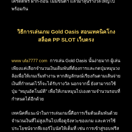
เครดิตฟรี ฝาก-ถอน ไม่มีขั้นต่ำ แล้วมาลุ้นรางวัลใหญ่ไป
พร้อมกัน
วิธีการเล่นเกม Gold Oasis สอนเทคนิคโกง
สล็อต PP SLOT เว็บตรง
www ufa7777 com
การเล่น Gold Oasis นั้นง่ายมาก ผู้เล่น
เพียงแค่เลือกจำนวนเงินเดิมพันที่ต้องการและกดปุ่มหมุนวง
ล้อเพื่อให้เกมเริ่มทำงาน หากสัญลักษณ์เรียงกันตามเส้นจ่าย
เงินที่กำหนดไว้ก็จะได้รับรางวัล นอกจากนี้ ยังสามารถใช้
ปุ่ม “หมุนอัตโนมัติ” เพื่อให้เกมหมุนไปเองตามจำนวนรอบที่
กำหนดได้อีกด้วย
เทคนิคที่แนะนำในการเล่นเกมนี้คือการเริ่มต้นเดิมพันด้วย
จำนวนเงินที่ไม่สูงเกินไปเพื่อดูจังหวะของเกม และควรใช้
ประโยชน์จากฟีเจอร์โบนัสให้เต็มที่ เช่น การเข้าสู่รอบฟรีส