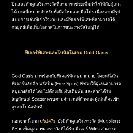
ปินและตัวคูณเงินรางวัลที่สามารถช่วยเพิ่มกำไรให้กับผู้เล่น
ได้ เกมนี้เหมาะสำหรับทั้งมือใหม่และมือโปร เนื่องจากมีรูป
แบบการเล่นที่เข้าใจง่าย และมีฟีเจอร์พิเศษที่สามารถใช้
กลยุทธ์เพื่อเพิ่มโอกาสในการชนะรางวัลใหญ่ได้
ฟีเจอร์พิเศษและโบนัสในเกม Gold Oasis
Gold Oasis มาพร้อมกับฟีเจอร์พิเศษมากมาย โดยหนึ่งใน
ฟีเจอร์หลักคือ ฟรีสปิน (Free Spins) ที่ช่วยให้ผู้เล่นสามารถ
หมุนวงล้อได้โดยไม่ต้องเสียเงินเดิมพัน และหากได้รับ
สัญลักษณ์ Scatter ครบตามจำนวนที่กำหนด ผู้เล่นก็จะเข้า
สู่รอบโบนัสทันที
นอกจากนี้ เกม
ufa147s
ยังมีตัวคูณเงินรางวัล (Multipliers)
ที่ช่วยเพิ่มมูลค่าของรางวัลที่ได้รับ ฟีเจอร์ Wilds สามารถ