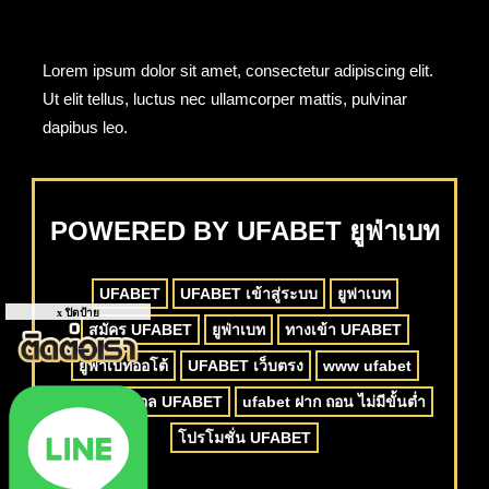
Lorem ipsum dolor sit amet, consectetur adipiscing elit.
Ut elit tellus, luctus nec ullamcorper mattis, pulvinar
dapibus leo.
POWERED BY UFABET ยูฟ่าเบท
UFABET
UFABET เข้าสู่ระบบ
ยูฟาเบท
x ปิดป้าย
สมัคร UFABET
ยูฟ่าเบท
ทางเข้า UFABET
ยูฟ่าเบทออโต้
UFABET เว็บตรง
www ufabet
สมัครแทงบอล UFABET
ufabet ฝาก ถอน ไม่มีขั้นต่ำ
โปรโมชั่น UFABET