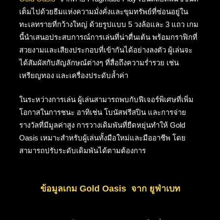
เต็มไปด้วยธีมแห่งความมั่งคั่งและขุมทรัพย์ที่ซ่อนอยู่ใน
ทะเลทรายที่กว้างใหญ่ ด้วยรูปแบบ 5 วงล้อและ 3 แถว เกม
นี้นำเสนอประสบการณ์การเล่นที่น่าตื่นเต้น พร้อมกราฟิกที่
สวยงามและเสียงประกอบที่เข้ากันได้อย่างลงตัว ผู้เล่นจะ
ได้สัมผัสกับสัญลักษณ์ต่างๆ ที่สื่อถึงความร่ำรวย เช่น
เหรียญทอง และเครื่องประดับล้ำค่า
ในระหว่างการเล่น ผู้เล่นสามารถพบกับฟีเจอร์พิเศษที่เพิ่ม
โอกาสในการชนะ อาทิเช่น โบนัสฟรีสปิน และการจ่าย
รางวัลที่มีมูลค่าสูง การวางเดิมพันที่ยืดหยุ่นทำให้ Gold
Oasis เหมาะสำหรับผู้เล่นทั้งมือใหม่และมืออาชีพ โดย
สามารถปรับระดับเดิมพันได้ตามต้องการ
ข้อมูลเกม Gold Oasis จาก ยูฟ่าเบท