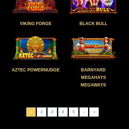
VIKING FORGE
BLACK BULL
AZTEC POWERNUDGE
BARNYARD
MEGAHAYS
MEGAWAYS
1
2
3
4
5
›
»