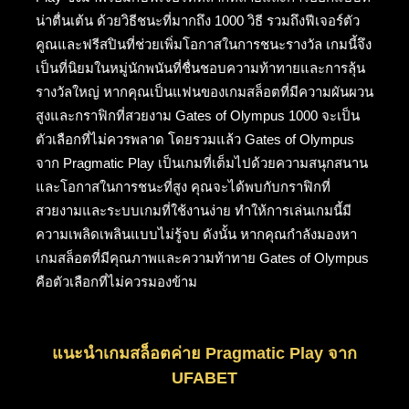
น่าตื่นเต้น ด้วยวิธีชนะที่มากถึง 1000 วิธี รวมถึงฟีเจอร์ตัว
คูณและฟรีสปินที่ช่วยเพิ่มโอกาสในการชนะรางวัล เกมนี้จึง
เป็นที่นิยมในหมู่นักพนันที่ชื่นชอบความท้าทายและการลุ้น
รางวัลใหญ่ หากคุณเป็นแฟนของเกมสล็อตที่มีความผันผวน
สูงและกราฟิกที่สวยงาม Gates of Olympus 1000 จะเป็น
ตัวเลือกที่ไม่ควรพลาด โดยรวมแล้ว Gates of Olympus
จาก Pragmatic Play เป็นเกมที่เต็มไปด้วยความสนุกสนาน
และโอกาสในการชนะที่สูง คุณจะได้พบกับกราฟิกที่
สวยงามและระบบเกมที่ใช้งานง่าย ทำให้การเล่นเกมนี้มี
ความเพลิดเพลินแบบไม่รู้จบ ดังนั้น หากคุณกำลังมองหา
เกมสล็อตที่มีคุณภาพและความท้าทาย Gates of Olympus
คือตัวเลือกที่ไม่ควรมองข้าม
แนะนำเกมสล็อตค่าย Pragmatic Play จาก
UFABET