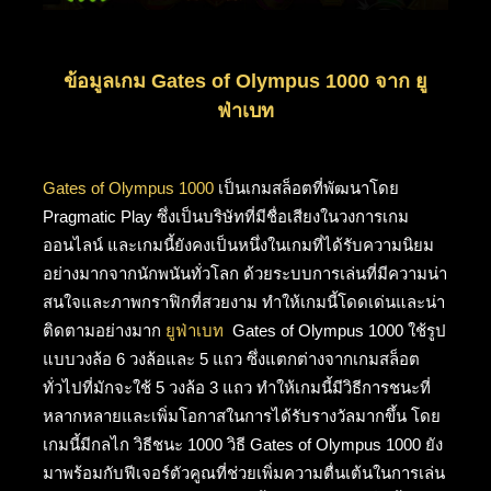
ข้อมูลเกม Gates of Olympus 1000 จาก ยู
ฟ่าเบท
Gates of Olympus 1000
เป็นเกมสล็อตที่พัฒนาโดย
Pragmatic Play ซึ่งเป็นบริษัทที่มีชื่อเสียงในวงการเกม
ออนไลน์ และเกมนี้ยังคงเป็นหนึ่งในเกมที่ได้รับความนิยม
อย่างมากจากนักพนันทั่วโลก ด้วยระบบการเล่นที่มีความน่า
สนใจและภาพกราฟิกที่สวยงาม ทำให้เกมนี้โดดเด่นและน่า
ติดตามอย่างมาก
ยูฟ่าเบท
Gates of Olympus 1000 ใช้รูป
แบบวงล้อ 6 วงล้อและ 5 แถว ซึ่งแตกต่างจากเกมสล็อต
ทั่วไปที่มักจะใช้ 5 วงล้อ 3 แถว ทำให้เกมนี้มีวิธีการชนะที่
หลากหลายและเพิ่มโอกาสในการได้รับรางวัลมากขึ้น โดย
เกมนี้มีกลไก วิธีชนะ 1000 วิธี Gates of Olympus 1000 ยัง
มาพร้อมกับฟีเจอร์ตัวคูณที่ช่วยเพิ่มความตื่นเต้นในการเล่น