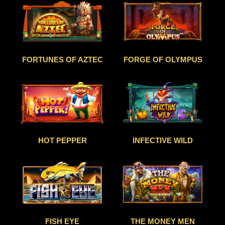
FORTUNES OF AZTEC
FORGE OF OLYMPUS
HOT PEPPER
INFECTIVE WILD
FISH EYE
THE MONEY MEN