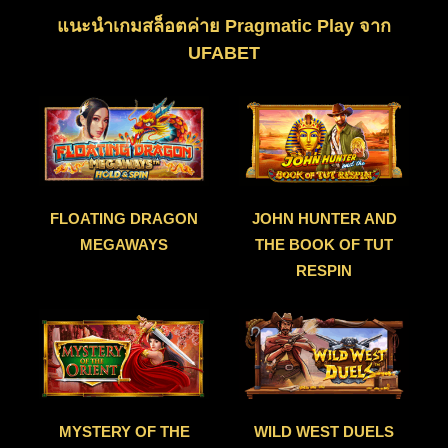
แนะนำเกมสล็อตค่าย Pragmatic Play จาก
UFABET
FLOATING DRAGON
JOHN HUNTER AND
MEGAWAYS
THE BOOK OF TUT
RESPIN
MYSTERY OF THE
WILD WEST DUELS