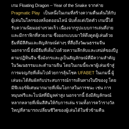
เกม Floating Dragon – Year of the Snake จากค่าย
Pragmatic Play
เป็นหนึ่งในเกมที่สร้างความตื่นเต้นให้กับ
ผู้เล่นในโลกของสล็อตออนไลน์ นับตั้งแต่เปิดตัว เกมนี้ได้
รับความนิยมอย่างรวดเร็ว เนื่องจากรูปแบบการเล่นที่ง่าย
และมีกราฟิกที่สวยงาม ซึ่งออกแบบมาให้ดึงดูดผู้เล่นด้วย
ธีมที่มีสีสันและสัญลักษณ์ต่างๆ ที่สื่อถึงวัฒนธรรมจีน
นอกจากนี้ ยังมีธีมที่เต็มไปด้วยความลึกลับและเสน่ห์ของปีงู
ตามปฏิทินจีน ซึ่งมังกรและงูเป็นสัญลักษณ์ที่มีความสำคัญ
ในวัฒนธรรมและตำนานจีน โดยในเกมนี้จะพาผู้เล่นเข้าสู่
การผจญภัยที่เต็มไปด้วยการลุ้นโชค
UFABET
ในเกมนี้ ผู้
เล่นจะได้สัมผัสกับประสบการณ์การเดินทางในปีของงู โดย
มีฟีเจอร์พิเศษมากมายที่เพิ่มโอกาสในการชนะ เช่น การ
หมุนฟรีและโบนัสที่มีมูลค่าสูง นอกจากนี้ ยังมีสัญลักษณ์
หลากหลายที่เพิ่มสีสันให้กับการเล่น รวมทั้งการคว้ารางวัล
ใหญ่ที่สามารถเปลี่ยนชีวิตของผู้เล่นได้ในชั่วข้ามคืน