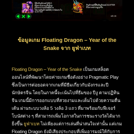
ข้อมูลเกม Floating Dragon – Year of the
Snake จาก ยูฟ่าเบท
Floating Dragon – Year of the Snake
เป็นเกมสล็อต
ออนไลน์ที่พัฒนาโดยค่ายเกมชื่อดังอย่าง Pragmatic Play
ซึ่งเป็นการต่อยอดจากเกมที่มีธีมเกี่ยวกับมังกรและปี
นักษัตรจีน โดยในภาคนี้จะเน้นไปที่ธีมของ ปีงู ตามปฏิทิน
จีน เกมนี้มีการออกแบบที่สวยงามและเต็มไปด้วยความตื่น
เต้น ผ่านระบบวงล้อ 5 วงล้อ 3 แถว ที่มาพร้อมกับฟีเจอร์
โบนัสต่าง ๆ ที่สามารถเพิ่มโอกาสในการชนะรางวัลได้มาก
ยิ่งขึ้น
ยูฟ่าเบท
ไม่เพียงแต่การเล่นที่น่าสนใจเท่านั้น แต่เกม
Floating Dragon ยังมีเสียงประกอบที่เพิ่มอารมณ์ให้กับการ