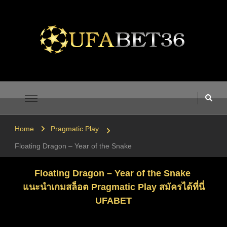
UFABET เข้าสู่ระบบ UFA365
UFA365 ทางเข้า UFABET เข้าสู่ระบบ ยูฟ่าเบท 1UFABET
Home
Pragmatic Play
Floating Dragon – Year of the Snake
Floating Dragon – Year of the Snake
แนะนำเกมสล็อต Pragmatic Play สมัครได้ที่นี่
UFABET