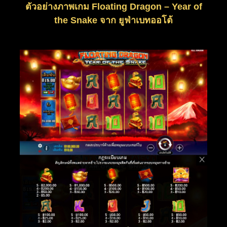
ตัวอย่างภาพเกม Floating Dragon – Year of
the Snake จาก ยูฟ่าเบทออโต้