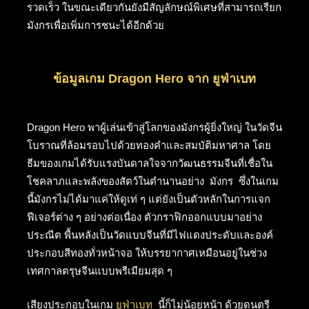
รวดเร็ว ในขณะเดียวกันยังมีสัญลักษณ์พิเศษที่สามารถเรียก
มังกรเพื่อเพิ่มการชนะได้อีกด้วย
ข้อมูลเกม Dragon Hero จาก ยูฟ่าเบท
Dragon Hero พาผู้เล่นเข้าสู่โลกของมังกรผู้ยิ่งใหญ่ ในวัดจีน
โบราณที่ล้อมรอบไปด้วยทองคำและสมบัติมหาศาล โดย
ธีมของเกมได้รับแรงบันดาลใจจากวัฒนธรรมจีนที่เชื่อใน
โชคลาภและพลังของสัตว์ในตำนานอย่าง มังกร ซึ่งในเกม
นี้มังกรไม่ได้มาแค่ให้ดูเท่ ๆ แต่ยังเป็นตัวหลักในการแจก
ฟีเจอร์ต่าง ๆ อย่างต่อเนื่อง ตัวกราฟิกออกแบบมาอย่าง
ประณีต พื้นหลังเป็นวัดแบบจีนที่มีไฟแดงประดับและองค์
ประกอบสีทองทั่วหน้าจอ ให้บรรยากาศเหมือนอยู่ในช่วง
เทศกาลตรุษจีนแบบพรีเมียมสุด ๆ
เสียงประกอบในเกม
ยูฟ่าเบท
นี้ก็ไม่น้อยหน้า ด้วยดนตรี