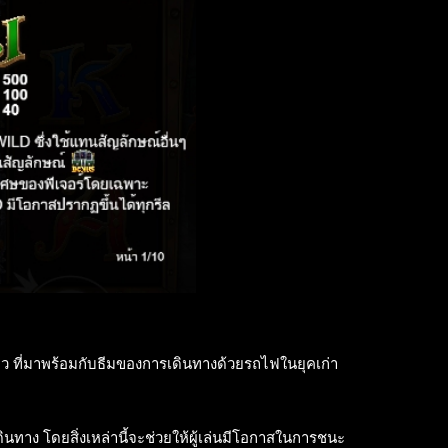
แถว ที่มาพร้อมกับธีมของการเดินทางด้วยรถไฟในยุคเก่า
ินทาง โดยสิ่งเหล่านี้จะช่วยให้ผู้เล่นมีโอกาสในการชนะ