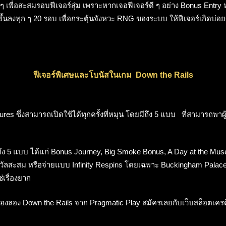
ๆ เพื่อสะสมรอบฟีเจอร์สุ่ม เพราะหากเจอฟีเจอร์ดี ๆ อย่าง Bonus Entry
้นลงทุก ๆ 20 รอบ เพื่อกระตุ้นจังหวะ RNG ของระบบ ให้ฟีเจอร์เกิดบ่อยขึ
ฟีเจอร์พิเศษและโบนัสในเกม Down the Rails
tures ซึ่งสามารถเปิดใช้ได้ทุกครั้งที่หมุน โดยมีถึง 5 แบบ ที่สามารถพาผู้
มถึง 5 แบบ ได้แก่ Bonus Journey, Big Smoke Bonus, A Day at the 
วัลสะสม หรือจ่ายแบบ Infinity Respins โดยเฉพาะ Buckingham Palace
่เรื่องยาก
ง Down the Rails จาก Pragmatic Play สมัครเลยกับเว็บสล็อตเครดิตฟรี