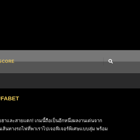
SCORE
 UFABET
ายฮาและสายแตก! เกมนี้ถือเป็นอีกหนึ่งผลงานเด่นจาก
ผ่านเส้นทางรถไฟที่พาเราไปเจอฟีเจอร์พิเศษแบบสุ่ม พร้อม