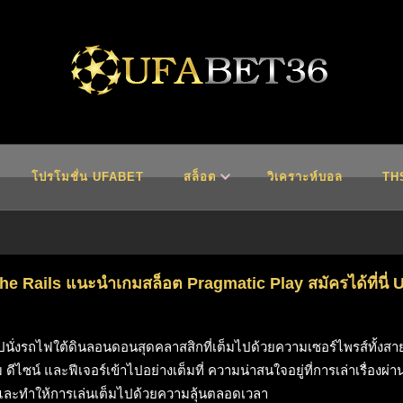
5
โปรโมชั่น UFABET
สล็อต
วิเคราะห์บอล
TH
he Rails แนะนำเกมสล็อต Pragmatic Play สมัครได้ที่นี่
ไปนั่งรถไฟใต้ดินลอนดอนสุดคลาสสิกที่เต็มไปด้วยความเซอร์ไพรส์ทั้งส
ม ดีไซน์ และฟีเจอร์เข้าไปอย่างเต็มที่ ความน่าสนใจอยู่ที่การเล่าเรื่อง
ันและทำให้การเล่นเต็มไปด้วยความลุ้นตลอดเวลา