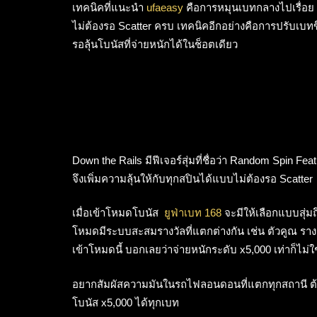
เทคนิคที่แนะนำ
ufaeasy
คือการหมุนเบทกลางไปเรื่อย 
ไม่ต้องรอ Scatter ครบ เทคนิคอีกอย่างคือการปรับเบทขึ
รอลุ้นโบนัสที่จ่ายหนักได้ในช็อตเดียว
Down the Rails มีฟีเจอร์สุ่มที่ชื่อว่า Random Spin Fea
จึงเพิ่มความลุ้นให้กับทุกสปินได้แบบไม่ต้องรอ Scatter
เมื่อเข้าโหมดโบนัส
ยูฟ่าเบท 168
จะมีให้เลือกแบบสุ่
โหมดมีระบบสะสมรางวัลที่แตกต่างกัน เช่น ตัวคูณ ราง
เข้าโหมดนี้ บอกเลยว่าจ่ายหนักระดับ x5,000 เท่าก็ไม่ใช
อยากสัมผัสความมันในรถไฟลอนดอนที่แตกทุกสถานี ต้องลอ
โบนัส x5,000 ได้ทุกเบท