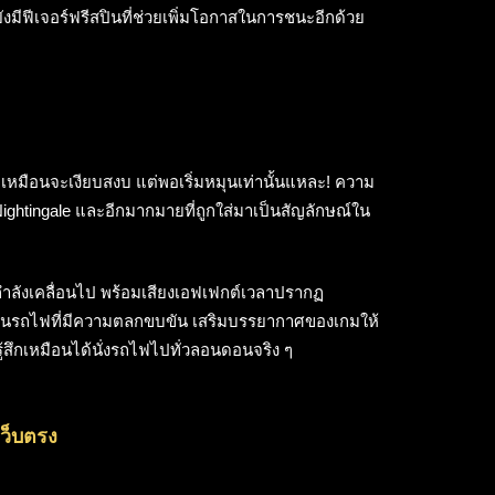
้ยังมีฟีเจอร์ฟรีสปินที่ช่วยเพิ่มโอกาสในการชนะอีกด้วย
หมือนจะเงียบสงบ แต่พอเริ่มหมุนเท่านั้นแหละ! ความ
Nightingale และอีกมากมายที่ถูกใส่มาเป็นสัญลักษณ์ใน
ำลังเคลื่อนไป พร้อมเสียงเอฟเฟกต์เวลาปรากฏ
ฆษณาในรถไฟที่มีความตลกขบขัน เสริมบรรยากาศของเกมให้
นรู้สึกเหมือนได้นั่งรถไฟไปทั่วลอนดอนจริง ๆ
ว็บตรง