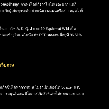
่วงล้อซ้ายสุด ตัวเพย์ไลน์ถือว่าไม่ได้เยอะมาก แต่ก็
กับผู้เล่นทุกระดับ สายเน้นวางแผนหรือสายหมุนไวก็
ำอย่างไพ่ A, K, Q, J และ 10 สัญลักษณ์ Wild เป็น
จะเข้าสู่โหมดโบนัส ค่า RTP ของเกมนี้อยู่ที่ 96.51%
เว็บตรง
ถเกิดขึ้นได้ทุกการหมุน ไม่จำเป็นต้องได้ Scatter ครบ
ให้ทุกการหมุนในเกมมีโอกาสเกิดสิ่งพิเศษได้ตลอดเวลาแบบ