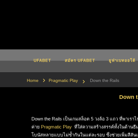
UFABET เข้าสู่ระบบ UFA36
UFA365 ทางเข้า UFABET เข้าสู่ระบบ ยูฟ่าเบท 1UFABET
UFABET
สมัคร UFABET
ยูฟ่าเบทออโต้
Home
Pragmatic Play
Down the Rails
Down t
Down the Rails เป็นเกมสล็อต 5 วงล้อ 3 แถว ที่พาเรา
ค่าย
Pragmatic Play
ที่ใส่ความสร้างสรรค์ทั้งในด้านธี
โบนัสหลายแบบไม่ซ้ำกันในแต่ละรอบ ซึ่งช่วยเพิ่มสีส