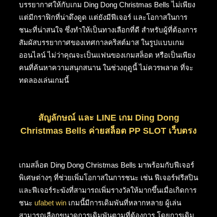
บรรยากาศให้กับเกม Ding Dong Christmas Bells ไม่เพียง
แต่มีกราฟิกที่น่าดึงดูด แต่ยังมีฟีเจอร์ และโอกาสในการ
ชนะที่น่าสนใจ ซึ่งทำให้เป็นทางเลือกที่ดี สำหรับผู้ที่ต้องการ
สัมผัสบรรยากาศของเทศกาลคริสต์มาส ในรูปแบบเกม
ออนไลน์ ไม่ว่าคุณจะเป็นแฟนของเกมสล็อต หรือเป็นเพียง
คนที่ค้นหาความสนุกสนาน ในช่วงฤดูนี้ ไม่ควรพลาด ที่จะ
ทดลองเล่นเกมนี้
สัญลักษณ์ และ LINE เกม
Ding Dong
Christmas Bells
ค่ายสล็อต PP SLOT เว็บตรง
เกมสล็อต Ding Dong Christmas Bells มาพร้อมกับฟีเจอร์
พิเศษต่างๆ ที่ช่วยเพิ่มโอกาสในการชนะ เช่น ฟีเจอร์ฟรีสปิน
และฟีเจอร์ระฆังที่สามารถเพิ่มรางวัลให้มากขึ้นเมื่อเกิดการ
ชนะ
ufabet win
เกมนี้มีการเดิมพันที่หลากหลาย ผู้เล่น
สามารถเลือกขนาดการเดิมพันตามที่ต้องการ โดยการเดิม