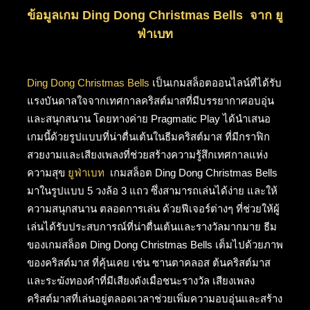
ข้อมูลเกม
Ding Dong Christmas Bells
จาก ยู
ฟ่าเบท
Ding Dong Christmas Bells
เป็นเกมสล็อตออนไลน์ที่ได้รับ
แรงบันดาลใจจากเทศกาลคริสต์มาสที่มีบรรยากาศอบอุ่น
และสนุกสนาน โดยทางค่าย Pragmatic Play ได้นำเสนอ
เกมนี้ด้วยรูปแบบที่น่าตื่นเต้นในธีมคริสต์มาส ที่มีกราฟิก
สวยงามและเสียงเพลงที่ช่วยสร้างความรู้สึกเทศกาลแห่ง
ความสุข
ยูฟ่าเบท
เกมสล็อต Ding Dong Christmas Bells
มาในรูปแบบ 5 วงล้อ 3 แถว ซึ่งสามารถเล่นได้ง่าย และให้
ความสนุกสนาน ตลอดการเล่น ด้วยฟีเจอร์ต่างๆ ที่ช่วยให้ผู้
เล่นได้รับประสบการณ์ที่น่าตื่นเต้นและรางวัลมากมาย ธีม
ของเกมสล็อต Ding Dong Christmas Bells เต็มไปด้วยภาพ
ของคริสต์มาส ที่คุ้นเคย เช่น ซานตาคลอส ต้นคริสต์มาส
และระฆังทองคำที่มีเสียงดังเมื่อชนะรางวัล เสียงเพลง
คริสต์มาสที่เล่นอยู่ตลอดเวลาช่วยเพิ่มความอบอุ่นและสร้าง