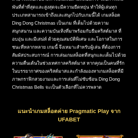
พันที่ต่ำที่สุดและสูงสุดจะมีความยืดหยุ่น ทำให้ผู้เล่นทุก
ประเภทสามารถเข้าถึงและสนุกไปกับเกมนี้ได้ เกมสล็อต
Ding Dong Christmas เป็นเกม ที่เต็มไปด้วยความ
สนุกสนาน และความบันเทิงที่มาพร้อมกับธีมคริสต์มาส ที่
อบอุ่น และมีเสน่ห์ ด้วยคุณสมบัติพิเศษ และโอกาสในการ
ชนะที่หลากหลาย เกมนี้ จึงเหมาะสำหรับผู้เล่น ที่ต้องการ
สัมผัสประสบการณ์ การเล่นเกมสล็อตที่สนุกและเต็มไปด้วย
ความตื่นเต้นในช่วงเทศกาลคริสต์มาส หากคุณเป็นคนที่รัก
ในบรรยากาศของคริสต์มาสและกำลังมองหาเกมสล็อตที่มี
ภาพกราฟิกสวยงามและการเล่นที่ไม่ซับซ้อน Ding Dong
Christmas Bells จะเป็นตัวเลือกที่ไม่ควรพลาด
แนะนำเกมสล็อตค่าย Pragmatic Play จาก
UFABET