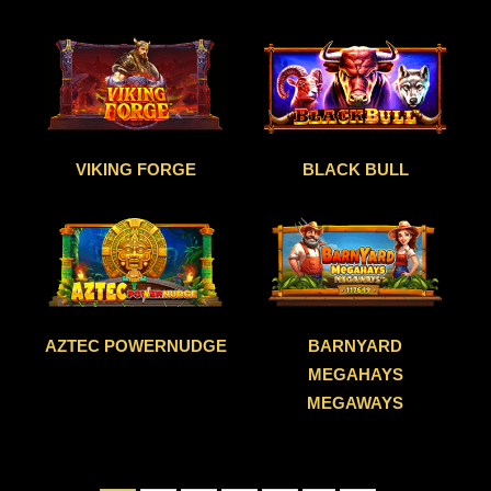
VIKING FORGE
BLACK BULL
AZTEC POWERNUDGE
BARNYARD
MEGAHAYS
MEGAWAYS