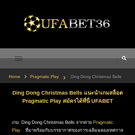
UFABET เข้าสู่ระบบ UFA365
UFA365 ทางเข้า UFABET เข้าสู่ระบบ ยูฟ่าเบท 1UFABET
Home
Pragmatic Play
Ding Dong Christmas Bells
Ding Dong Christmas Bells
แนะนำเกมสล็อต
Pragmatic Play สมัครได้ที่นี่ UFABET
เกม Ding Dong Christmas Bells จากค่าย
Pragmatic
Play
ที่มาพร้อมกับบรรยากาศของการเฉลิมฉลองเทศกาล