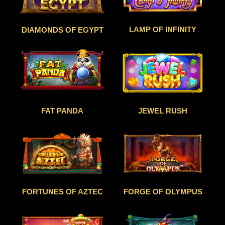
LAMP OF INFINITY
DIAMONDS OF EGYPT
FAT PANDA
JEWEL RUSH
FORTUNES OF AZTEC
FORGE OF OLYMPUS