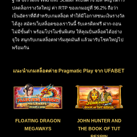
ปลดล็อกรางวัลใหญ่ ค่า RTP ของเกมอยู่ที่ 96.2% ถือว่า
เป็นอัตราที่ดีสำหรับเกมสล็อต ทำให้มีโอกาสชนะเงินรางวัล
ได้สูง สมัครเว็บสล็อตของเราวันนี้ รับเครดิตฟรี ฝาก-ถอน
ไม่มีขั้นต่ำ พร้อมโปรโมชั่นพิเศษ ให้คุณปั่นสล็อตได้อย่าง
จุใจ สนุกกับเกมสล็อตฟาร์มสุดมันส์ แล้วมารับโชคใหญ่ไป
พร้อมกัน
แนะนำเกมสล็อตค่าย Pragmatic Play จาก UFABET
FLOATING DRAGON
JOHN HUNTER AND
MEGAWAYS
THE BOOK OF TUT
RESPIN