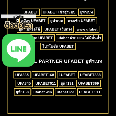
UFABET
UFABET เข้าสู่ระบบ
ยูฟาเบท
x ปิดป้าย
สมัคร UFABET
ยูฟ่าเบท
ทางเข้า UFABET
ยูฟ่าเบทออโต้
UFABET เว็บตรง
www ufabet
สมัครแทงบอล UFABET
ufabet ฝาก ถอน ไม่มีขั้นต่ำ
โปรโมชั่น UFABET
OFFICIAL PARTNER UFABET ยูฟ่าเบท
UFA365
UFABET168
1UFABET
UFABET888
UFA345
UFABET911
ยูฟ่า191
UFABET369
ยูฟ่า168
ufabet win
ufabet123
UFABET 911