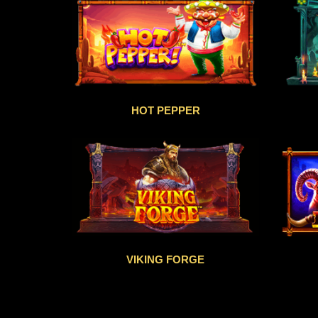
HOT PEPPER
VIKING FORGE