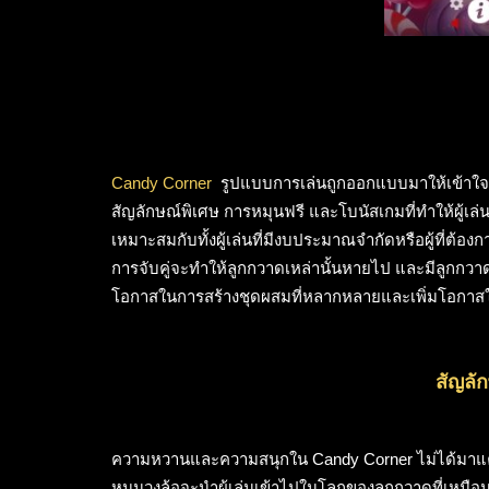
Candy Corner
รูปแบบการเล่นถูกออกแบบมาให้เข้าใจง่า
สัญลักษณ์พิเศษ การหมุนฟรี และโบนัสเกมที่ทำให้ผู้เล่
เหมาะสมกับทั้งผู้เล่นที่มีงบประมาณจำกัดหรือผู้ที่ต้
การจับคู่จะทำให้ลูกกวาดเหล่านั้นหายไป และมีลูกกวาดใ
โอกาสในการสร้างชุดผสมที่หลากหลายและเพิ่มโอกา
สัญลั
ความหวานและความสนุกใน Candy Corner ไม่ได้มาแค่จา
หมุนวงล้อจะนำผู้เล่นเข้าไปในโลกของลูกกวาดที่เหมือ