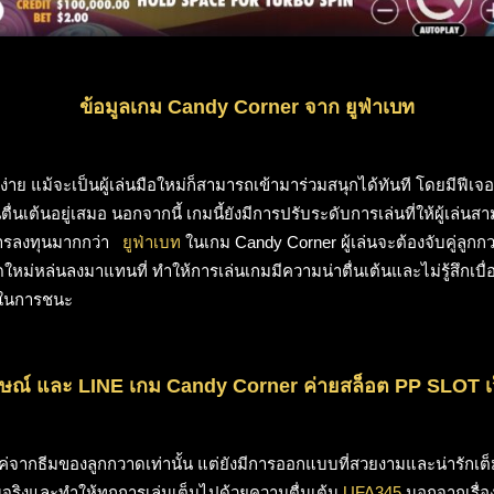
ข้อมูลเกม Candy Corner จาก ยูฟ่าเบท
ย แม้จะเป็นผู้เล่นมือใหม่ก็สามารถเข้ามาร่วมสนุกได้ทันที โดยมีฟีเจอร
นตื่นเต้นอยู่เสมอ นอกจากนี้ เกมนี้ยังมีการปรับระดับการเล่นที่ให้ผู้เ
องการลงทุนมากกว่า
ยูฟ่าเบท
ในเกม Candy Corner ผู้เล่นจะต้องจับคู่ลูกกวาด
หม่หล่นลงมาแทนที่ ทำให้การเล่นเกมมีความน่าตื่นเต้นและไม่รู้สึกเบื่อ
สในการชนะ
กษณ์ และ LINE เกม Candy Corner ค่ายสล็อต PP SLOT เ
กธีมของลูกกวาดเท่านั้น แต่ยังมีการออกแบบที่สวยงามและน่ารักเต็มไ
นจริงและทำให้ทุกการเล่นเต็มไปด้วยความตื่นเต้น
UFA345
นอกจากเรื่อง