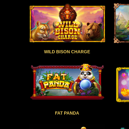
WILD BISON CHARGE
FAT PANDA