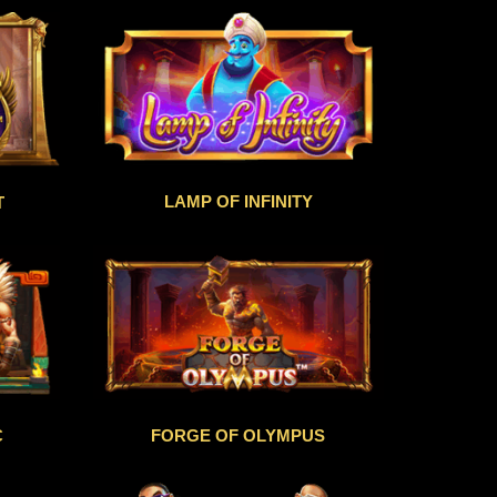
LAMP OF INFINITY
T
C
FORGE OF OLYMPUS