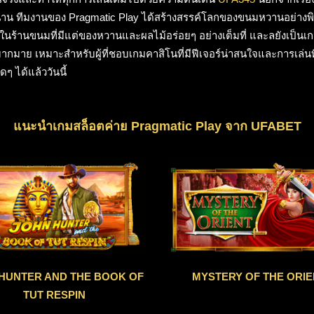
าน ทีมงานของ Pragmatic Play ได้สร้างสรรค์โลกของขนมหวานอย่างพิ
ไปในร้านขนมที่มีแต่ของหวานและผลไม้อร่อยๆ อย่างเต็มที่ และลยังเป็นเกม
าย เหมาะสำหรับผู้ที่ชอบเกมคาสิโนที่มีฟีเจอร์น่าสนใจและการเล่นท
ๆ ได้แล้ววันนี้
แนะนำเกมสล็อตค่าย Pragmatic Play จาก UFABET
HUNTER AND THE BOOK OF
MYSTERY OF THE ORIE
TUT RESPIN