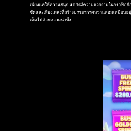
เพียงแค่ให้ความสนุก แต่ยังมีความสวยงามในกราฟิกอีก
ชัดและเสียงเพลงที่สร้างบรรยากาศหวานหอมเหมือนอ
เต็มไปด้วยความน่าทึ่ง