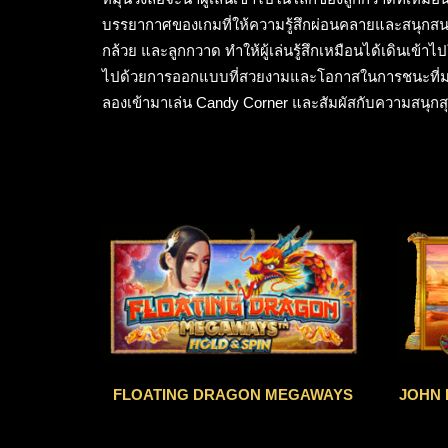
บรรยากาศของเกมที่ให้ความรู้สึกผ่อนคลายและสนุกสน
กล้วย และลูกกวาด ทำให้ผู้เล่นรู้สึกเหมือนได้เดินเข้า
ไปด้วยการออกแบบที่สวยงามและโอกาสในการชนะที่มากม
ลองเข้ามาเล่น Candy Corner และสัมผัสกับความสนุกสุด
FLOATING DRAGON MEGAWAYS
JOHN 