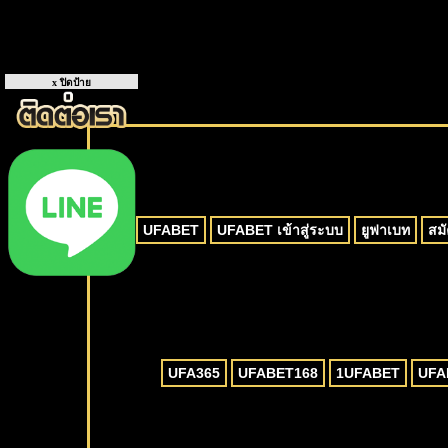
x ปิดป้าย
UFABET
UFABET เข้าสู่ระบบ
ยูฟาเบท
สม
UFA365
UFABET168
1UFABET
UFA