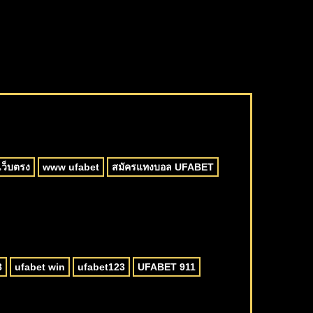
ว็บตรง
www ufabet
สมัครแทงบอล UFABET
8
ufabet win
ufabet123
UFABET 911