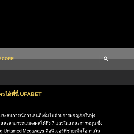
SCORE
ได้ที่นี่ UFABET
นอประสบการณ์การเล่นที่เต็มไปด้วยการผจญภัยในทุ่ง
ล้อและสามารถแสดงผลได้ถึง 7 แถวในแต่ละการหมุน ซึ่ง
ing Untamed Megaways คือฟีเจอร์ที่ช่วยเพิ่มโอกาสใน