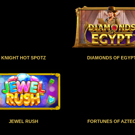
KNIGHT HOT SPOTZ
DIAMONDS OF EGYP
JEWEL RUSH
FORTUNES OF AZTE