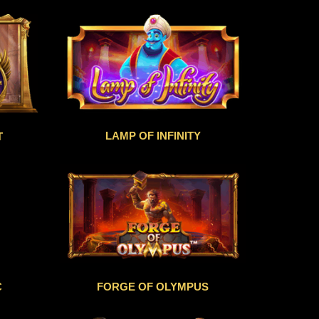
LAMP OF INFINITY
T
C
FORGE OF OLYMPUS