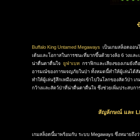
ข
Buffalo King Untamed Megaways
เป็นเกมสล็อตออนไลน
เต้นและโอกาสในการชนะที่มากขึ้นด้วยวงล้อ 6 วงและแถ
น่าตื่นตาตื่นใจ
ยูฟ่าเบท
กราฟิกและเสียงของเกมยังถือ
อารมณ์ของการผจญภัยในป่า ทั้งหมดนี้ทำให้ผู้เล่นได้สั
ทำให้ผู้เล่นรู้สึกเหมือนหลุดเข้าไปในโลกของสัตว์ป่า 
กว้างและสัตว์ป่าที่น่าตื่นตาตื่นใจ ซึ่งช่วยเพิ่มประสบ
สัญลักษณ์ และ 
เกมสล็อตนี้มาพร้อมกับ ระบบ Megaways ซึ่งหมายถึงว่