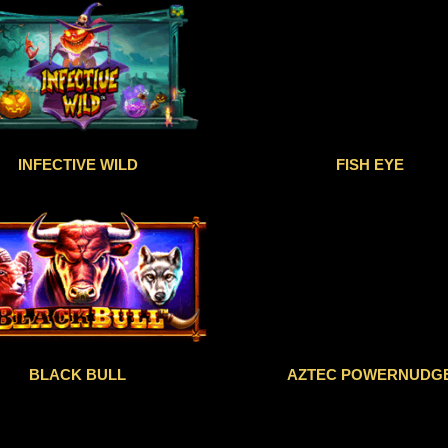
INFECTIVE WILD
FISH EYE
BLACK BULL
AZTEC POWERNUDG