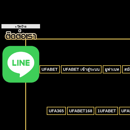
x ปิดป้าย
UFABET
UFABET เข้าสู่ระบบ
ยูฟาเบท
สม
UFA365
UFABET168
1UFABET
UFA