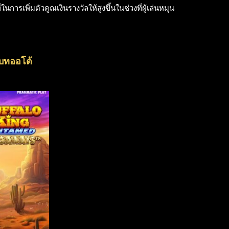
การเพิ่มตัวคูณเงินรางวัลให้สูงขึ้นในช่วงที่ผู้เล่นหมุน
บทออโต้