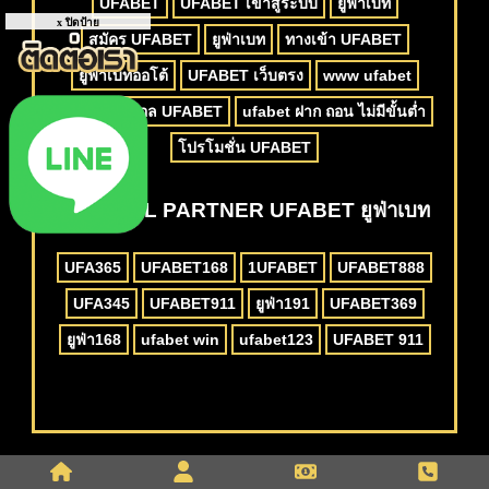
UFABET
UFABET เข้าสู่ระบบ
ยูฟาเบท
x ปิดป้าย
สมัคร UFABET
ยูฟ่าเบท
ทางเข้า UFABET
ยูฟ่าเบทออโต้
UFABET เว็บตรง
www ufabet
สมัครแทงบอล UFABET
ufabet ฝาก ถอน ไม่มีขั้นต่ำ
โปรโมชั่น UFABET
OFFICIAL PARTNER UFABET ยูฟ่าเบท
UFA365
UFABET168
1UFABET
UFABET888
UFA345
UFABET911
ยูฟ่า191
UFABET369
ยูฟ่า168
ufabet win
ufabet123
UFABET 911