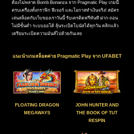
ต้องไม่พลาด Bomb Bonanza จาก Pragmatic Play เกมนี้
ครบเครื่องทั้งกราฟิก ฟีเจอร์ และโอกาสทำเงินจริง! สมัคร
เล่นสล็อตกับเว็บของเราวันนี้ รับเครดิตฟรีทันที ฝาก-ถอน
ไม่มีขั้นต่ำ ระบบออโต้ ลุ้นระเบิดโบนัสได้ทุกวัน คลิกแล้ว
เตรียมระเบิดความมันส์ไปด้วยกันเลย
แนะนำเกมสล็อตค่าย Pragmatic Play จาก UFABET
FLOATING DRAGON
JOHN HUNTER AND
MEGAWAYS
THE BOOK OF TUT
RESPIN