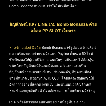
Bomb Bonanza สนุกและเร้าใจไม่เหมือนใคร
สัญลักษณ์ และ LINE เกม Bomb Bonanza ค่าย
สล็อต PP SLOT เว็บตรง
ทางเข้า ufabet มือถือ
Bomb Bonanza ใช้รูปแบบ 5 วงล้อ 5
แถว พร้อมระบบจ่ายรางวัลแบบ Payline ทั้งหมด 50 ไลน์
ซึ่งเพียงพอให้ผู้เล่นมีโอกาสชนะในทุกสปินแบบไม่ต้องลุ้น
หนัก โดยสัญลักษณ์ในเกมมีทั้งหมด 8 แบบ แบ่งเป็น
สัญลักษณ์ธรรมดาและพิเศษ เช่น ทองคำ, ที่ขุดเหมมือง
ชายมีหนวด , ตัวอักษร A, K, Q, J โดยแต่ละสัญลักษณ์มี
อัตราการจ่ายที่แตกต่างกันไป และแน่นอนว่าสัญลักษณ์
ทองคำและถุงเงินคือหัวใจหลักของการเก็บแต้มรางวัลใหญ่
RTP หรืออัตราผลตอบแทนของเกมนี้อยู่ที่ประมาณ