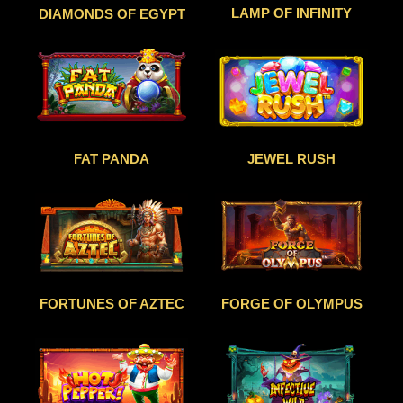
LAMP OF INFINITY
DIAMONDS OF EGYPT
FAT PANDA
JEWEL RUSH
FORTUNES OF AZTEC
FORGE OF OLYMPUS