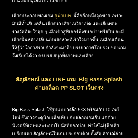
เต้นให้กับผู้เล่นได้เป็นอย่างดี
เสียงประกอบของเกม
ยูฟ่าเบท
นี้คืออีกหนึ่งจุดขาย เพราะ
มันมีทั้งเสียงคลื่น เสียงนก เสียงเหวี่ยงเบ็ด และเสียงชนะ
รางวัลที่สะใจสุด ๆ เมื่อเข้าสู่ฟีเจอร์พิเศษอย่างฟรีสปิน จะมี
เสียงพื้นหลังเปลี่ยนเป็นจังหวะที่เร้าใจมากขึ้น เหมือนเตือน
ให้รู้ว่าโอกาสรวยกำลังจะมาถึง บรรยากาศโดยรวมของเกม
จึงเรียกได้ว่า ครบรส สนุกทั้งภาพและเสียง
สัญลักษณ์ และ LINE เกม Big Bass Splash
ค่ายสล็อต PP SLOT เว็บตรง
Big Bass Splash ใช้รูปแบบวงล้อ 5×3 พร้อมกับ 10 เพย์
ไลน์ ซึ่งอาจจะดูน้อยเมื่อเทียบกับสล็อตเกมอื่น แต่ด้วย
ฟีเจอร์พิเศษและระบบโบนัสที่ออกบ่อย ทำให้ไม่รู้สึกเสีย
เปรียบเลย สัญลักษณ์ในเกมประกอบด้วยทั้งสัญลักษณ์จ่าย