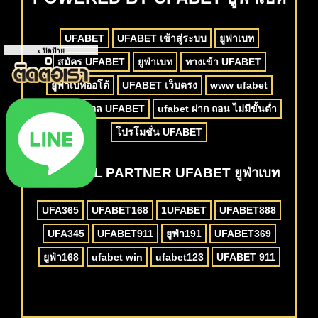
UFABET
UFABET เข้าสู่ระบบ
ยูฟาเบท
x ปิดป้าย
สมัคร UFABET
ยูฟ่าเบท
ทางเข้า UFABET
ยูฟ่าเบทออโต้
UFABET เว็บตรง
www ufabet
สมัครแทงบอล UFABET
ufabet ฝาก ถอน ไม่มีขั้นต่ำ
โปรโมชั่น UFABET
OFFICIAL PARTNER UFABET ยูฟ่าเบท
UFA365
UFABET168
1UFABET
UFABET888
UFA345
UFABET911
ยูฟ่า191
UFABET369
ยูฟ่า168
ufabet win
ufabet123
UFABET 911