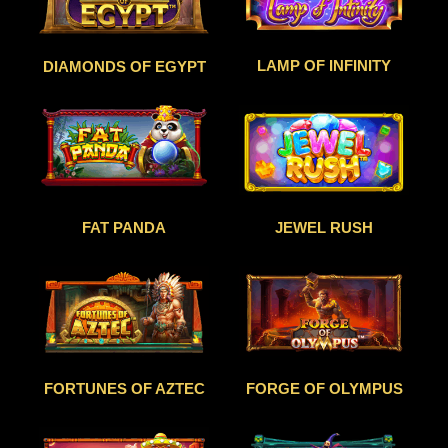
LAMP OF INFINITY
DIAMONDS OF EGYPT
FAT PANDA
JEWEL RUSH
FORTUNES OF AZTEC
FORGE OF OLYMPUS