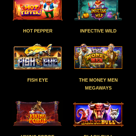
HOT PEPPER
INFECTIVE WILD
FISH EYE
THE MONEY MEN
MEGAWAYS