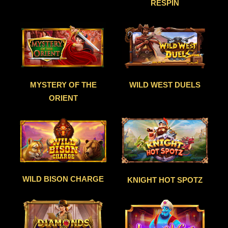
RESPIN
MYSTERY OF THE
WILD WEST DUELS
ORIENT
WILD BISON CHARGE
KNIGHT HOT SPOTZ