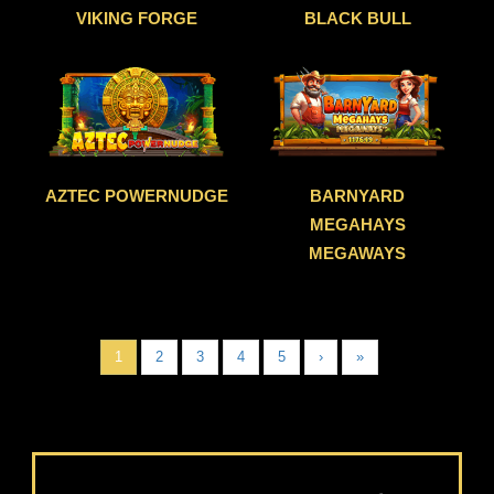
VIKING FORGE
BLACK BULL
AZTEC POWERNUDGE
BARNYARD
MEGAHAYS
MEGAWAYS
1
2
3
4
5
›
»