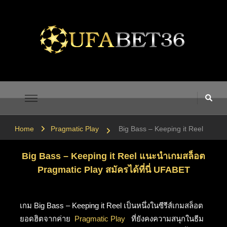
UFABET เข้าสู่ระบบ UFA365
UFA365 ทางเข้า UFABET เข้าสู่ระบบ ยูฟ่าเบท 1UFABET
Home
Pragmatic Play
Big Bass – Keeping it Reel
Big Bass – Keeping it Reel แนะนำเกมสล็อต
Pragmatic Play สมัครได้ที่นี่ UFABET
เกม Big Bass – Keeping it Reel เป็นหนึ่งในซีรีส์เกมสล็อต
ยอดฮิตจากค่าย
Pragmatic Play
ที่ยังคงความสนุกในธีม