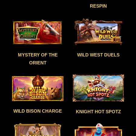
RESPIN
MYSTERY OF THE
WILD WEST DUELS
ORIENT
WILD BISON CHARGE
KNIGHT HOT SPOTZ