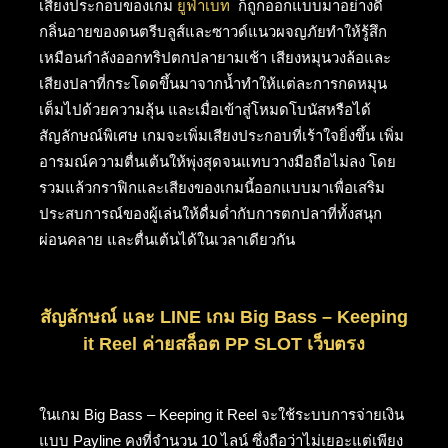
เสียงประกอบของเกม
ยูฟ่าเบท
ก็ถูกออกแบบมาอย่างดี
กลิ่นอายของดนตรีบลูส์และซาวด์แนวผจญภัยทำให้รู้สึก
เหมือนกำลังออกทริปตกปลายามเช้า เสียงหมุนวงล้อและ
เสียงปลาที่กระโดดขึ้นมาจากน้ำทำให้แต่ละการกดหมุน
เต็มไปด้วยความลุ้น และเมื่อเข้าสู่โหมดโบนัสหรือได้
สัญลักษณ์พิเศษ เกมจะเพิ่มเสียงประกอบที่เร้าใจยิ่งขึ้น เพิ่ม
อารมณ์ความตื่นเต้นให้พุ่งสุดจนแทบวางมือถือไม่ลง โดย
รวมแล้วกราฟิกและเสียงของเกมนี้ออกแบบมาเพื่อเสริม
ประสบการณ์ของผู้เล่นให้ดื่มด่ำกับการตกปลาที่ทั้งสนุก
ผ่อนคลาย และตื่นเต้นได้ในเวลาเดียวกัน
สัญลักษณ์ และ LINE เกม Big Bass – Keeping
it Reel ค่ายสล็อต PP SLOT เว็บตรง
ในเกม Big Bass – Keeping it Reel จะใช้ระบบการจ่ายเงิน
แบบ Payline คงที่จำนวน 10 ไลน์ ซึ่งถือว่าไม่เยอะแต่เพียง