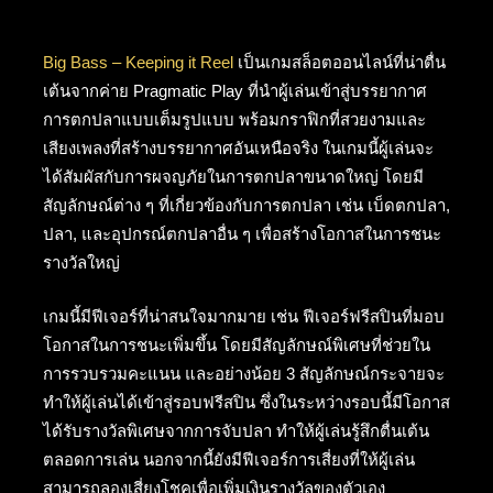
Big Bass – Keeping it Reel
เป็นเกมสล็อตออนไลน์ที่น่าตื่น
เต้นจากค่าย Pragmatic Play ที่นำผู้เล่นเข้าสู่บรรยากาศ
การตกปลาแบบเต็มรูปแบบ พร้อมกราฟิกที่สวยงามและ
เสียงเพลงที่สร้างบรรยากาศอันเหนือจริง ในเกมนี้ผู้เล่นจะ
ได้สัมผัสกับการผจญภัยในการตกปลาขนาดใหญ่ โดยมี
สัญลักษณ์ต่าง ๆ ที่เกี่ยวข้องกับการตกปลา เช่น เบ็ดตกปลา,
ปลา, และอุปกรณ์ตกปลาอื่น ๆ เพื่อสร้างโอกาสในการชนะ
รางวัลใหญ่
เกมนี้มีฟีเจอร์ที่น่าสนใจมากมาย เช่น ฟีเจอร์ฟรีสปินที่มอบ
โอกาสในการชนะเพิ่มขึ้น โดยมีสัญลักษณ์พิเศษที่ช่วยใน
การรวบรวมคะแนน และอย่างน้อย 3 สัญลักษณ์กระจายจะ
ทำให้ผู้เล่นได้เข้าสู่รอบฟรีสปิน ซึ่งในระหว่างรอบนี้มีโอกาส
ได้รับรางวัลพิเศษจากการจับปลา ทำให้ผู้เล่นรู้สึกตื่นเต้น
ตลอดการเล่น นอกจากนี้ยังมีฟีเจอร์การเสี่ยงที่ให้ผู้เล่น
สามารถลองเสี่ยงโชคเพื่อเพิ่มเงินรางวัลของตัวเอง