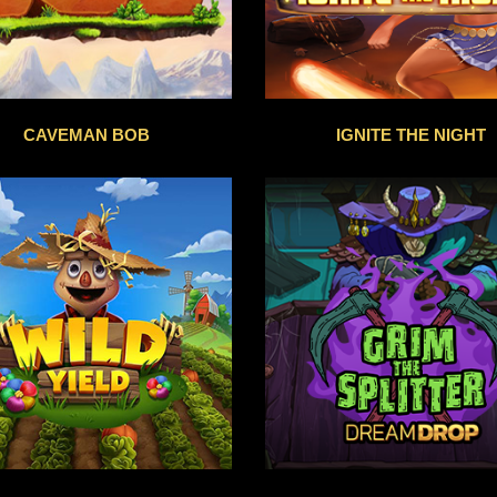
CAVEMAN BOB
IGNITE THE NIGHT