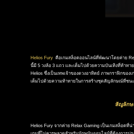
Helios Fury
คือเกมสล็อตออนไลน์ที่พัฒนาโดยค่าย Rela
นี้มี 5 วงล้อ 3 แถว และเต็มไปด้วยความบันเทิงที่ท้าทา
Helios ซึ่งเป็นเทพเจ้าของดวงอาทิตย์ ภาพกราฟิกของเก
เต็มไปด้วยความท้าทายในการสร้างชุดสัญลักษณ์ที่ชน
สัญลักษ
Helios Fury จากค่าย Relax Gaming เป็นเกมสล็อตที่น่
เกมที่ไม่ควรพลาดสำหรับนักพนันออนไลน์ที่ต้องการ