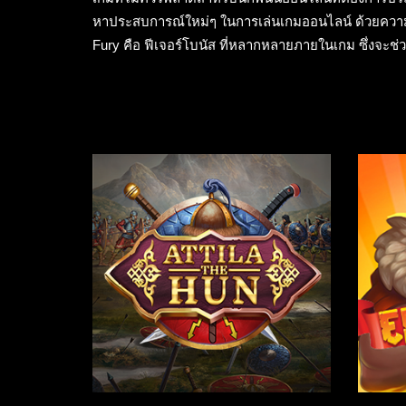
หาประสบการณ์ใหม่ๆ ในการเล่นเกมออนไลน์ ด้วยความส
Fury คือ ฟีเจอร์โบนัส ที่หลากหลายภายในเกม ซึ่งจะช่