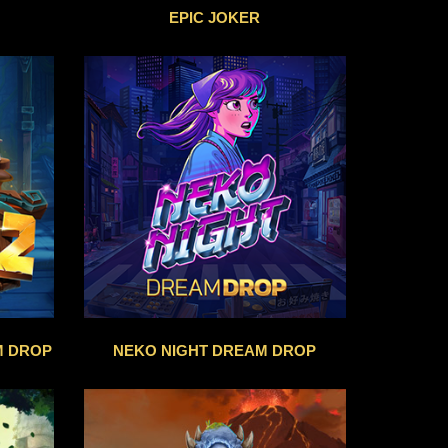
EPIC JOKER
M DROP
NEKO NIGHT DREAM DROP