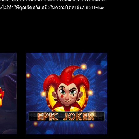
ไม่ทำให้คุณผิดหวัง หนึ่งในความโดดเด่นของ Helios