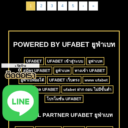
1
2
3
4
5
›
»
POWERED BY UFABET ยูฟ่าเบท
UFABET
UFABET เข้าสู่ระบบ
ยูฟาเบท
x ปิดป้าย
สมัคร UFABET
ยูฟ่าเบท
ทางเข้า UFABET
ยูฟ่าเบทออโต้
UFABET เว็บตรง
www ufabet
สมัครแทงบอล UFABET
ufabet ฝาก ถอน ไม่มีขั้นต่ำ
โปรโมชั่น UFABET
OFFICIAL PARTNER UFABET ยูฟ่าเบท