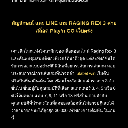
โอกาสมากมายในการคว้าชุดค่าผสมที่ชนะ
สัญลักษณ์ และ LINE เกม RAGING REX 3 ค่าย
สล็อต Play’n GO เว็บตรง
เจาะลึกโลกแห่งไดนามิกของสล็อตออนไลน์ Raging Rex 3
และค้นพบขุมสมบัติของฟีเจอร์ที่น่าดึงดูด แต่ละฟังก์ชันได้
รับการออกแบบอย่างพิถีพิถันเพื่อยกระดับการเล่นเกม มอบ
ประสบการณ์การเล่นเกมที่น่าจดจำ
ufabet win
เริ่มต้น
ฟรีสปินที่น่าตื่นเต้น โดยเชื่อมโยงสัญลักษณ์กระจาย 3 ตัว
ขึ้นไป ขึ้นอยู่กับคุณสมบัติที่เลือก สแกตเตอร์ 3, 4, 5 หรือ 6
ตัวให้ผลตอบแทน 7, 9, 11 หรือ 13 ฟรีสปิน ตามลำดับ
คุณสมบัติที่น่าหลงใหลที่สุดของสล็อตนั้นไม่อาจปฏิเสธได้
ว่าสามารถชนะได้สูงสุด 30,000 เท่าของการเดิมพัน ในเกม
นี้