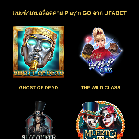
แนะนำเกมสล็อตค่าย Play’n GO จาก UFABET
GHOST OF DEAD
THE WILD CLASS