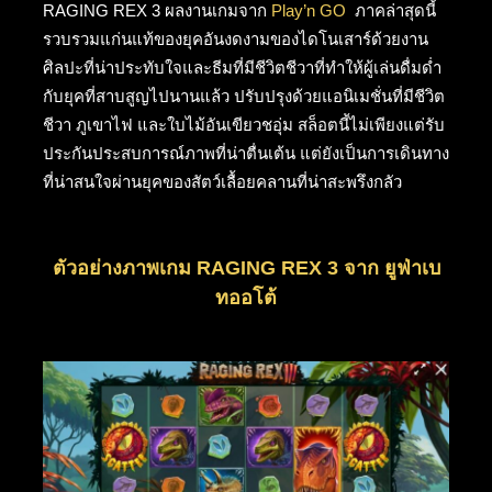
RAGING REX 3 ผลงานเกมจาก
Play’n GO
ภาคล่าสุดนี้
รวบรวมแก่นแท้ของยุคอันงดงามของไดโนเสาร์ด้วยงาน
ศิลปะที่น่าประทับใจและธีมที่มีชีวิตชีวาที่ทำให้ผู้เล่นดื่มด่ำ
กับยุคที่สาบสูญไปนานแล้ว ปรับปรุงด้วยแอนิเมชั่นที่มีชีวิต
ชีวา ภูเขาไฟ และใบไม้อันเขียวชอุ่ม สล็อตนี้ไม่เพียงแต่รับ
ประกันประสบการณ์ภาพที่น่าตื่นเต้น แต่ยังเป็นการเดินทาง
ที่น่าสนใจผ่านยุคของสัตว์เลื้อยคลานที่น่าสะพรึงกลัว
ตัวอย่างภาพเกม RAGING REX 3 จาก ยูฟ่าเบ
ทออโต้