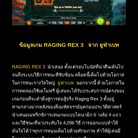
ข้อมูลเกม RAGING REX 3 จาก ยูฟ่าเบท
RAGING REX 3
นำเสนอ ตั้งแต่รอบโบนัสที่น่าตื่นเต้นไป
จนถึงระบบวิธีการชนะที่ซับซ้อน สล็อตนี้เต็มไปด้วยโอกาส
ในการชนะรางวัลใหญ่
ยูฟ่าเบท
นอกจากนี้ ด้วยโอกาสใน
การทดลองใช้เดโมฟรี ผู้เล่นจะได้รับประสบการณ์ตรงของ
เกมก่อนที่จะดำดิ่งสู่การต่อสู้จริง Raging Rex 3 ตั้งอยู่
ท่ามกลางฉากหลังของสิ่งมหัศจรรย์ยุคก่อนประวัติศาสตร์
นำเสนอเมทริกซ์การเล่นเกมแบบไดนามิก 6 วงล้อ 4 แถว
และวิธีชนะที่น่าประทับใจ 4,096 วิธี การออกแบบทำให้
มั่นใจได้ว่าทุกการหมุนเต็มไปด้วยศักยภาพ ทำให้ผู้เล่นมี