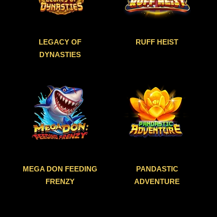
LEGACY OF
RUFF HEIST
DYNASTIES
MEGA DON FEEDING
PANDASTIC
FRENZY
ADVENTURE