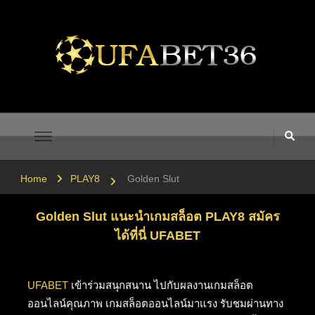
UFABET เข้าสู่ระบบ UFA365
UFA365 ทางเข้า UFABET เข้าสู่ระบบ ยูฟ่าเบท 1UFABET
Home
PLAY8
Golden Slut
Golden Slut
แนะนำเกมสล็อต PLAY8 สมัคร
ได้ที่นี่ UFABET
UFABET
เข้าร่วมสนุกสนาน ไปกับผลงานเกมสล็อต
ออนไลน์คุณภาพ เกมสล็อตออนไลน์มาแรง รับชมผ่านทาง