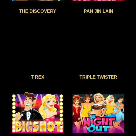
THE DISCOVERY
PAN JIN LAIN
T REX
TRIPLE TWISTER