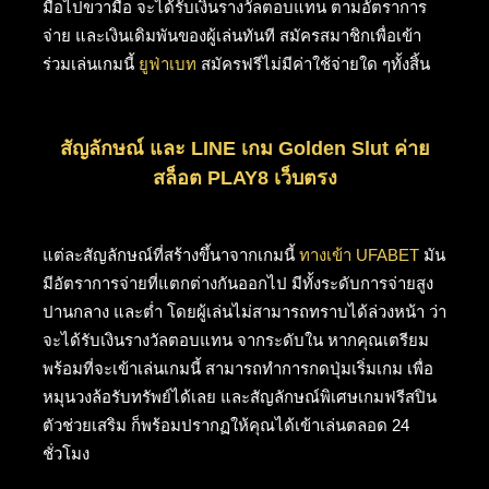
มือไปขวามือ จะได้รับเงินรางวัลตอบแทน ตามอัตราการ
จ่าย และเงินเดิมพันของผู้เล่นทันที สมัครสมาชิกเพื่อเข้า
ร่วมเล่นเกมนี้
ยูฟ่าเบท
สมัครฟรีไม่มีค่าใช้จ่ายใด ๆทั้งสิ้น
สัญลักษณ์ และ LINE เกม Golden Slut ค่าย
สล็อต PLAY8 เว็บตรง
แต่ละสัญลักษณ์ที่สร้างขึ้นาจากเกมนี้
ทางเข้า UFABET
มัน
มีอัตราการจ่ายที่แตกต่างกันออกไป มีทั้งระดับการจ่ายสูง
ปานกลาง และต่ำ โดยผู้เล่นไม่สามารถทราบได้ล่วงหน้า ว่า
จะได้รับเงินรางวัลตอบแทน จากระดับใน หากคุณเตรียม
พร้อมที่จะเข้าเล่นเกมนี้ สามารถทำการกดปุ่มเริ่มเกม เพื่อ
หมุนวงล้อรับทรัพย์ได้เลย และสัญลักษณ์พิเศษเกมฟรีสปิน
ตัวช่วยเสริม ก็พร้อมปรากฏให้คุณได้เข้าเล่นตลอด 24
ชั่วโมง