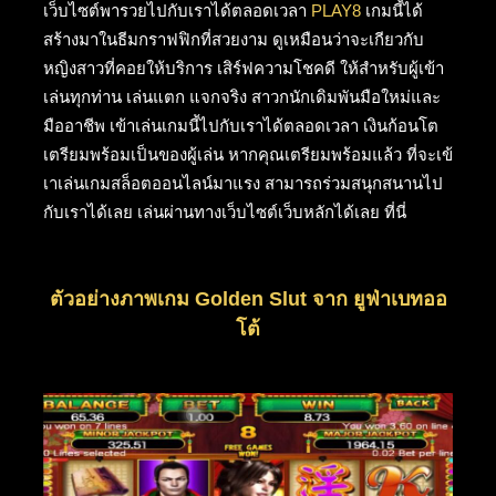
เว็บไซต์พารวยไปกับเราได้ตลอดเวลา
PLAY8
เกมนี้ได้
สร้างมาในธีมกราฟฟิกที่สวยงาม ดูเหมือนว่าจะเกียวกับ
หญิงสาวที่คอยให้บริการ เสิร์ฟความโชคดี ให้สำหรับผู้เข้า
เล่นทุกท่าน เล่นแตก แจกจริง สาวกนักเดิมพันมือใหม่และ
มืออาชีพ เข้าเล่นเกมนี้ไปกับเราได้ตลอดเวลา เงินก้อนโต
เตรียมพร้อมเป็นของผู้เล่น หากคุณเตรียมพร้อมแล้ว ที่จะเข้
เาเล่นเกมสล็อตออนไลน์มาแรง สามารถร่วมสนุกสนานไป
กับเราได้เลย เล่นผ่านทางเว็บไซต์เว็บหลักได้เลย ที่นี่
ตัวอย่างภาพเกม Golden Slut จาก ยูฟ่าเบทออ
โต้