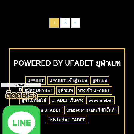
1
2
›
POWERED BY UFABET ยูฟ่าเบท
UFABET
UFABET เข้าสู่ระบบ
ยูฟาเบท
x ปิดป้าย
สมัคร UFABET
ยูฟ่าเบท
ทางเข้า UFABET
ยูฟ่าเบทออโต้
UFABET เว็บตรง
www ufabet
สมัครแทงบอล UFABET
ufabet ฝาก ถอน ไม่มีขั้นต่ำ
โปรโมชั่น UFABET