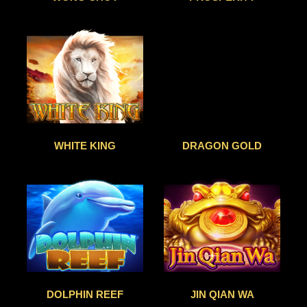
WHITE KING
DRAGON GOLD
DOLPHIN REEF
JIN QIAN WA