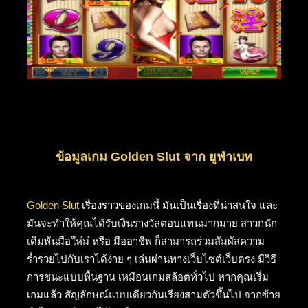
ข้อมูลเกม Golden Slut จาก ยูฟ่าเบท
Golden Slut
เรื่องราวของเกมนี้ มันเป็นเรื่องที่น่าสนใจ และ
มันจะทำให้คุณได้รับเงินรางวัลตอบแทนมากมาย สาวกนัก
เดิมพันมือให่ม่ หรือ มืออาชีพ ก็สามารถร่วมสัมผัสความ
ร่ำรวยไปกับเราได้ง่าย ๆ เล่นผ่านทางเว็บไซต์เว็บตรง มีวิธี
การชนะแบบพื้นฐาน เหมือนเกมสล้อตทั่วไป หากคุณเริ่ม
เกมแล้ว สัญลักษณ์แบบเดียวกันเรียงสามตัวขึ้นไป จากซ้าย