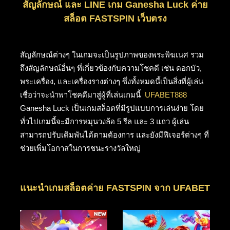
สัญลักษณ์ และ LINE เกม
Ganesha Luck
ค่าย
สล็อต FASTSPIN เว็บตรง
สัญลักษณ์ต่างๆ ในเกมจะเป็นรูปภาพของพระพิฆเนศ รวม
ถึงสัญลักษณ์อื่นๆ ที่เกี่ยวข้องกับความโชคดี เช่น ดอกบัว,
พระเครื่อง, และเครื่องรางต่างๆ ซึ่งทั้งหมดนี้เป็นสิ่งที่ผู้เล่น
เชื่อว่าจะนำพาโชคดีมาสู่ผู้ที่เล่นเกมนี้
UFABET888
Ganesha Luck เป็นเกมสล็อตที่มีรูปแบบการเล่นง่าย โดย
ทั่วไปเกมนี้จะมีการหมุนวงล้อ 5 รีล และ 3 แถว ผู้เล่น
สามารถปรับเดิมพันได้ตามต้องการ และยังมีฟีเจอร์ต่างๆ ที่
ช่วยเพิ่มโอกาสในการชนะรางวัลใหญ่
แนะนำเกมสล็อตค่าย FASTSPIN จาก UFABET