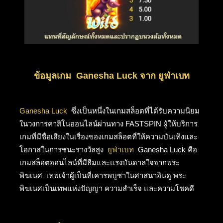
ข้อมูลเกม
Ganesha Luck
จาก ยูฟ่าเบท
Ganesha Luck
ซึ่งเป็นหนึ่งในเกมสล็อตที่ได้รับความนิยม
ในวงการคาสิโนออนไลน์ผ่านทาง FASTSPIN ผู้ให้บริการ
เกมที่มีชื่อเสียงในเรื่องของเกมสล็อตที่ให้ความบันเทิงและ
โอกาสในการชนะรางวัลสูง
ยูฟ่าเบท
Ganesha Luck คือ
เกมสล็อตออนไลน์ที่มีธีมและแรงบันดาลใจจากพระ
พิฆเนศ เทพเจ้าผู้เป็นที่เคารพบูชาในศาสนาฮินดู พระ
พิฆเนศเป็นเทพแห่งปัญญา ความสำเร็จ และความโชคดี