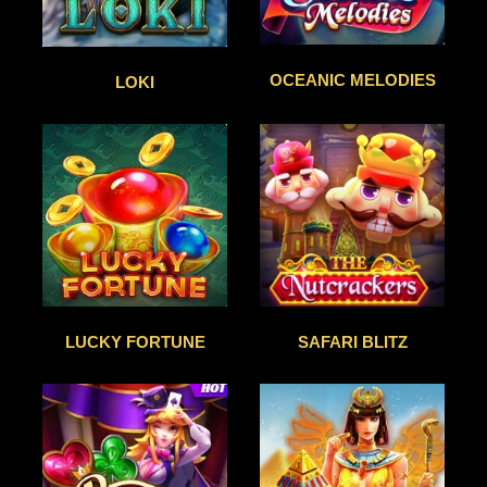
OCEANIC MELODIES
LOKI
LUCKY FORTUNE
SAFARI BLITZ