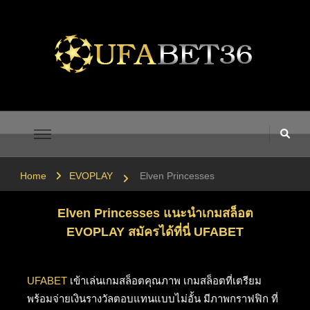
UFABET เข้าสู่ระบบ UFA365
UFA365 ทางเข้า UFABET เข้าสู่ระบบ ยูฟ่าเบท 1UFABET
Home
EVOPLAY
Elven Princesses
Elven Princesses แนะนำเกมสล็อต
EVOPLAY สมัครได้ที่นี่ UFABET
UFABET
เข้าเล่นเกมสล็อตคุณภาพ เกมสล็อตที่เตรียม
พร้อมจ่ายเงินรางวัลตอบแทนแบบไม่อั้น มีภาพกราฟฟิก ที่