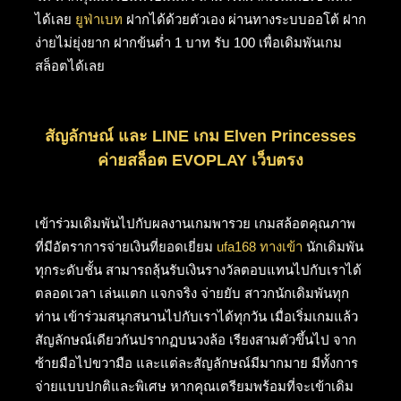
ได้เลย
ยูฟ่าเบท
ฝากได้ด้วยตัวเอง ผ่านทางระบบออโต้ ฝาก
ง่ายไม่ยุ่งยาก ฝากข้นต่ำ 1 บาท รับ 100 เพื่อเดิมพันเกม
สล็อตได้เลย
สัญลักษณ์ และ LINE เกม Elven Princesses
ค่ายสล็อต EVOPLAY เว็บตรง
เข้าร่วมเดิมพันไปกับผลงานเกมพารวย เกมสล้อตคุณภาพ
ที่มีอัตราการจ่ายเงินที่ยอดเยี่ยม
ufa168 ทางเข้า
นักเดิมพัน
ทุกระดับชั้น สามารถลุ้นรับเงินรางวัลตอบแทนไปกับเราได้
ตลอดเวลา เล่นแตก แจกจริง จ่ายยับ สาวกนักเดิมพันทุก
ท่าน เข้าร่วมสนุกสนานไปกับเราได้ทุกวัน เมื่อเริ่มเกมแล้ว
สัญลักษณ์เดียวกันปรากฏบนวงล้อ เรียงสามตัวขึ้นไป จาก
ซ้ายมือไปขวามือ และแต่ละสัญลักษณ์มีมากมาย มีทั้งการ
จ่ายแบบปกติและพิเศษ หากคุณเตรียมพร้อมที่จะเข้าเดิม