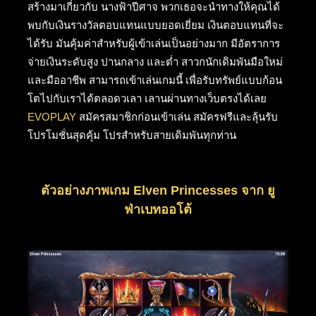
สร้างมาเกี่ยวกับ นางฟ้าปีศาจ พวกเธอจะนำทางให้คุณได้
พบกับเงินรางวัลตอบแทนแบบยอดเยี่ยม เงินตอบแทนที่จะ
ได้รับ มันคุ้มค่าสำหรับผู้เข้าเล่นเป็นอย่างมาก มีอัตราการ
จ่ายเงินระดับสูง ปานกลาง และต่ำ สาวกนักเดิมพันมือใหม่
และมืออาชีพ สามารถเข้าเล่นเกมนี้ เพื่อรับทรัพย์แบบก้อน
โตไปกับเราได้ตลอดวเลา เลานผ่านทางเว็บตรงได้เลย
EVOPLAY
สมัครสมาชิกก่อนเข้าเล่น สมัครฟรีและลุ้นรับ
โปรโมชั่นสุดคุ้ม โปรสำหรับสายเดิมพันทุกท่าน
ตัวอย่างภาพเกม Elven Princesses จาก ยู
ฟ่าเบทออโต้