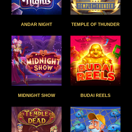
ANDAR NIGHT
TEMPLE OF THUNDER
MIDNIGHT SHOW
BUDAI REELS