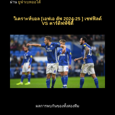
ผ่าน
ยูฟ่าเบทออโต้
วิเคราะห์บอล [เอฟเอ คัพ 2024-25 ] เชฟฟิลด์
VS คาร์ดิฟฟ์ซิตี้
ผลการพบกันของทั้งสองทีม