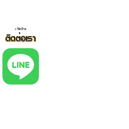
x ปิดป้าย