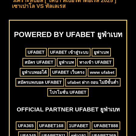
วิเคราะห์บอล [ โคปา ลิเบอร์ตาดอเรส 2025 ]
เซาเปาโล VS ทัลเลเรส
POWERED BY UFABET ยูฟ่าเบท
UFABET
UFABET เข้าสู่ระบบ
ยูฟาเบท
สมัคร UFABET
ยูฟ่าเบท
ทางเข้า UFABET
ยูฟ่าเบทออโต้
UFABET เว็บตรง
www ufabet
สมัครแทงบอล UFABET
ufabet ฝาก ถอน ไม่มีขั้นต่ำ
โปรโมชั่น UFABET
OFFICIAL PARTNER UFABET ยูฟ่าเบท
UFA365
UFABET168
1UFABET
UFABET888
UFA345
UFABET911
ยูฟ่า191
UFABET369