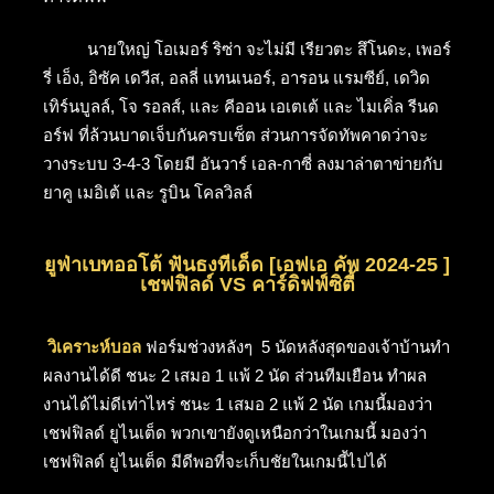
นายใหญ่ โอเมอร์ ริซ่า จะไม่มี เรียวตะ สึโนดะ, เพอร์
รี่ เอ็ง, อิซัค เดวีส, อลลี่ แทนเนอร์, อารอน แรมซีย์, เดวิด
เทิร์นบูลล์, โจ รอลส์, และ คีออน เอเตเต้ และ ไมเคิ่ล รีนด
อร์ฟ ที่ล้วนบาดเจ็บกันครบเซ็ต ส่วนการจัดทัพคาดว่าจะ
วางระบบ 3-4-3 โดยมี อันวาร์ เอล-กาซี่ ลงมาล่าตาข่ายกับ
ยาคู เมอิเต้ และ รูบิน โคลวิลล์
ยูฟ่าเบทออโต้ ฟันธงทีเด็ด [เอฟเอ คัพ 2024-25 ]
เชฟฟิลด์ VS คาร์ดิฟฟ์ซิตี้
วิเคราะห์บอล
ฟอร์มช่วงหลังๆ 5 นัดหลังสุดของเจ้าบ้านทำ
ผลงานได้ดี ชนะ 2 เสมอ 1 แพ้ 2 นัด ส่วนทีมเยือน ทำผล
งานได้ไม่ดีเท่าไหร่ ชนะ 1 เสมอ 2 แพ้ 2 นัด เกมนี้มองว่า
เชฟฟิลด์ ยูไนเต็ด พวกเขายังดูเหนือกว่าในเกมนี้ มองว่า
เชฟฟิลด์ ยูไนเต็ด มีดีพอที่จะเก็บชัยในเกมนี้ไปได้