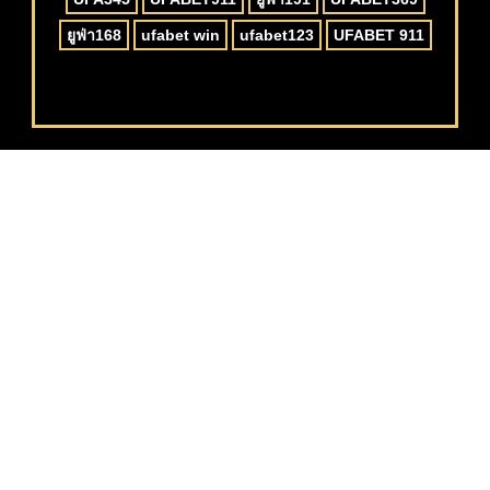
ยูฟ่า168
ufabet win
ufabet123
UFABET 911