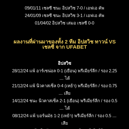
09/01/11 เชลซี ชนะ อิปสวิช 7-0 / เอฟเอ คัพ
24/01/09 เชลซี ชนะ อิปสวิช 3-1 / เอฟเอ คัพ
01/04/02 อิปสวิช เสมอ เชลซี 0-0
ผลงานที่ผ่านมาของทั้ง 2 ทีม อิปสวิช ทาวน์ VS
เชลซี จาก UFABET
อิปสวิช
28/12/24 แพ้ อาร์เซน่อล 0-1 (เยือน) พรีเมียร์ลีก / รอง 2.25
… ได้
21/12/24 แพ้ นิวคาสเซิ่ล 0-4 (เหย้า) พรีเมียร์ลีก / รอง 0.75
… เสีย
14/12/24 ชนะ นิวคาสเซิ่ล 2-1 (เยือน) พรีเมียร์ลีก / รอง 0.5
… ได้
08/12/24 แพ้ บอร์นมัธ 1-2 (เหย้า) พรีเมียร์ลีก / รอง 0.5 …
เสีย