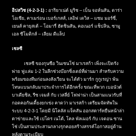
อิปสวิช (4-2-3-1) :
อาริยาเน่ต์ มูริช – เบ็น จอห์นสัน, ดาร่า
โอเชีย, คาเมร่อน เบอร์เกสส์, เลอิฟ เดวิส – แซม มอร์ซี่,
เยนส์ คายุสเต้ – โอมารี่ ฮัตชินสัน, คอเนอร์ แช็ปลิน, ซามู
เอล ซีโมดิกส์ – เลียม ดีแล็ป
เชลซี
เชลซี ของกุนซือ วินเซนโซ่ มาเรสก้า เพิ่งจะเปิดรัง
พ่าย ฟูแล่ม 1-2 ในลีกช่วงบ๊อกซิ่งเดย์ที่ผ่านมา สำหรับความ
พร้อมของทีมก่อนลงสังเวียน จะได้ตัว มาร์ก กูกูเรญ่า พ้น
โทษแบนกลับมาประจำการได้อีกครั้ง ขณะที่พวก เบอนัวต์
บาเดียชิล, รีซ เจมส์ กับ เวสลี่ย์ โฟฟาน่า เป็นสามแนวรับที่
กอดคอกันเดี้ยงยกเข่ง คาดว่า มาเรสก้า เตรียมจัดทัพใน
ระบบ 4-2-3-1 โดยมี นิโคลัส แจ็คสัน ออกสตาร์ทยืนหน้าล่า
ตาข่ายและใช้ เปโดร เนโต้, โคล พัลเมอร์ กับ เจดอน ซาน
โช่ เป็นสามประสานกลางรุกคอยสร้างสรรค์โอกาสอยู่ด้าน
หลังตามระเบียบ