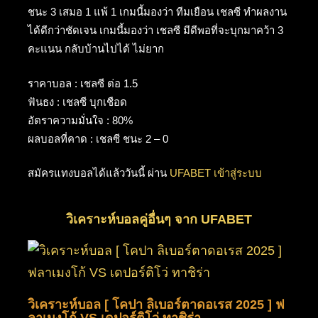
ชนะ 3 เสมอ 1 แพ้ 1 เกมนี้มองว่า ทีมเยือน เชลซี ทำผลงาน
ได้ดีกว่าชัดเจน เกมนี้มองว่า เชลซี มีดีพอที่จะบุกมาคว้า 3
คะแนน กลับบ้านไปได้ ไม่ยาก
ราคาบอล : เชลซี ต่อ 1.5
ฟันธง : เชลซี บุกเชือด
อัตราความมั่นใจ : 80%
ผลบอลที่คาด : เชลซี ชนะ 2 – 0
สมัครแทงบอลได้แล้ววันนี้ ผ่าน
UFABET เข้าสู่ระบบ
วิเคราะห์บอลคู่อื่นๆ จาก UFABET
วิเคราะห์บอล [ โคปา ลิเบอร์ตาดอเรส 2025 ] ฟ
ลาเมงโก้ VS เดปอร์ติโว่ ทาชิร่า