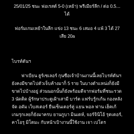
25/01/25 ชนะ ฟอเรสต์ 5-0 (เหย้า) พรีเมียร์ลีก / ต่อ 0.5…
ได้
ฟอร์มเกมเหย้าในลีก แข่ง 13 ชนะ 6 เสมอ 4 แพ้ 3 ได้ 27
เสีย 20a
ไบรท์ตันฯ
ฟาเบียน ฮูร์เซเลอร์ กุนซือเจ้าบ้านงานนี้เลยไบรท์ตันฯ
ยังคงมีขาดไปตัวเจ็บค้างมาก็ 5 ราย ในบางตำแหน่งก็ยังมี
ขาดไปบ้างอยู่ ส่วนนอกนั้นก็ยังพร้อมดีจากฟอร์มที่ชนะรวด
3 นัดติด ผู้รักษาประตูเฝ้าเสามี บาร์ต แฟร์บรู้กเก้น กองหลัง
จัด อดัม เว็บสเตอร์ ยืนเซ็นเตอร์คู่ แยน พอล ฟาน เฮ็คเก้
เกมรุกเลยก็ยังมาครบ ยานกูบา มินเตห์, จอร์จินิโอ้ รุตเตอร์,
คาโอรุ มิโตมะ กับหน้าเป้างานนี้ใช้งาน เจา เปโดร