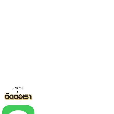
x ปิดป้าย