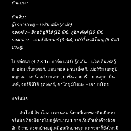
ตัวแบน : –
ตัวเจ็บ :
ผู้รักษาประตู – เจสัน สตีล (2 นัด)
กองหลัง – อิกอร์ ฮูลิโอ้ (12 นัด), ลูอิส ดังค์ (19 นัด)
กองกลาง – เจมส์ มิลเนอร์ (3 นัด), เฟร์ดี้ คาดิโอกลู (6 นัด/1
ประตู)
ไบรท์ตันฯ (4-2-3-1) : บาร์ต แฟร์บรู้กเก้น – แจ็ค ฮินเชลวู้
ด, อดัม เว็บสเตอร์, แยน พอล ฟาน เฮ็คเก้, เปอร์วิส เอสตูปิ
นญาณ – คาร์ลอส บาเลบา, ยาซิน อายารี่ – ยานกูบา มิน
เตห์, จอร์จินิโอ้ รุตเตอร์, คาโอรุ มิโตมะ – เจา เปโดร
บอร์นมัธ
อันโดนี่ อิราโอล่า เทรนเนอร์งานนี้เลยของทีมเยือนบ
อร์นมัธ ก็ยังมีขาดไปอยู่ตัวแบน 1 ราย กับตัวเจ็บค้างด้วย
อีก 6 ราย ส่งผลบ้างอยู่เหมือนกันบางจุด แต่รวมๆก็ยังไหวมี