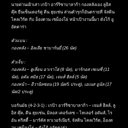
นายด่านเฝ้าเสา เกป้า อาร์ริซาบาลาก้า กองหลังเอง ลูอิส
คุ๊ค ยืนเซ็นเตอร์คู่ ดีน ฮุยเซ่น ส่วนตัวรุกก็อันตรายที่ จัสติน
ไคลเวิร์ต กับ อ็องตวน เซม็องโย่ หน้าเป้างานนี้มา ดังโก้ อู
อัตตาร่า
ตัวแบน :
กองหลัง – อิลเลีย ซาบาร์นยี่ (26 นัด)
ตัวเจ็บ :
กองหลัง – ฮูเลี่ยน อาเราโฮ่ (8 นัด), มาร์กอส เซเนซี่ (11
นัด), อดัม สมิธ (17 นัด), เจมส์ ฮิลล์ (5 นัด)
กองหน้า – อีวานิลซอน (19 นัด/5 ประตู), เอเนส อูนัล (17
นัด/2 ประตู)
บอร์นมัธ (4-2-3-1) : เกป้า อาร์ริซาบาลาก้า – เจมส์ ฮิลล์, ลู
อิส คุ๊ค, ดีน ฮุยเซ่น, มิลอส เคอร์เคซ – ไทเลอร์ อดัมส์, ไร
อัน คริสตี้ – มาร์คัส ทาเวอร์เนียร์, จัสติน ไคลเวิร์ต, อ็องต
วน เซม็องโย่ – ดังโก้ อูอัตตาร่า