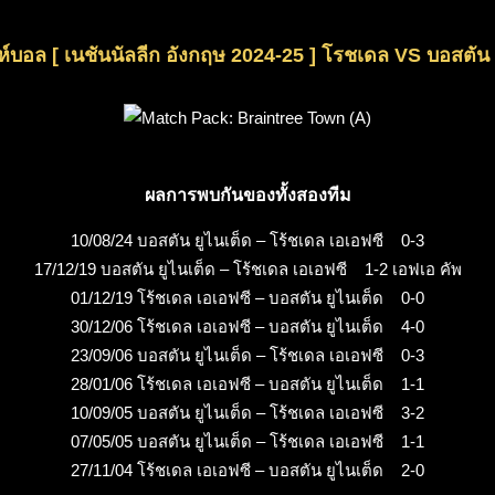
ห์บอล [ เนชันนัลลีก อังกฤษ 2024-25 ] โรชเดล VS บอสตัน 
ผลการพบกันของทั้งสองทีม
10/08/24 บอสตัน ยูไนเต็ด – โร้ชเดล เอเอฟซี 0-3
17/12/19 บอสตัน ยูไนเต็ด – โร้ชเดล เอเอฟซี 1-2 เอฟเอ คัพ
01/12/19 โร้ชเดล เอเอฟซี – บอสตัน ยูไนเต็ด 0-0
30/12/06 โร้ชเดล เอเอฟซี – บอสตัน ยูไนเต็ด 4-0
23/09/06 บอสตัน ยูไนเต็ด – โร้ชเดล เอเอฟซี 0-3
28/01/06 โร้ชเดล เอเอฟซี – บอสตัน ยูไนเต็ด 1-1
10/09/05 บอสตัน ยูไนเต็ด – โร้ชเดล เอเอฟซี 3-2
07/05/05 บอสตัน ยูไนเต็ด – โร้ชเดล เอเอฟซี 1-1
27/11/04 โร้ชเดล เอเอฟซี – บอสตัน ยูไนเต็ด 2-0