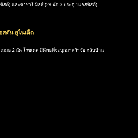
ต์) และซาชารี่ มิลส์ (28 นัด 3 ประตู 1แอสซิสต์)
อสตัน ยูไนเต็ด
เสมอ 2 นัด โรชเดล มีดีพอที่จะบุกมาคว้าชัย กลับบ้าน