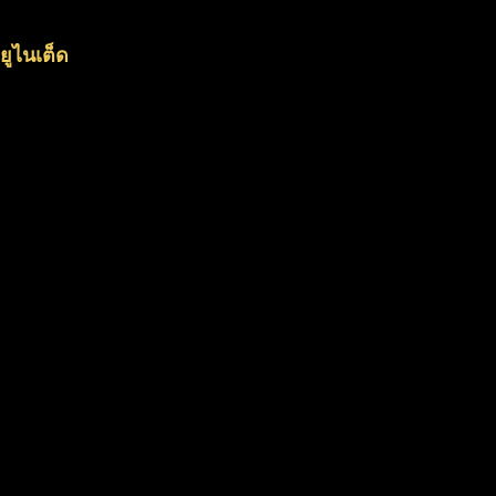
ยูไนเต็ด