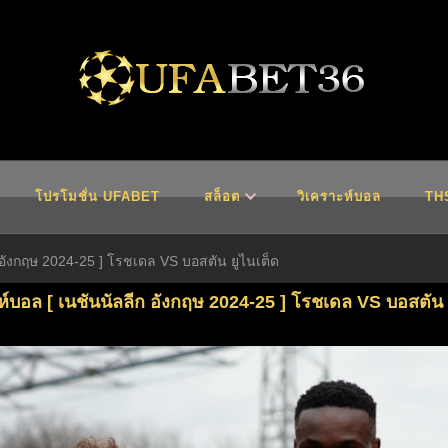
5
โปรโมชั่น UFABET
สล็อต
วิเคราะห์บอล
TH
 อังกฤษ 2024-25 ] โรชเดล VS บอสตัน ยูไนเต็ด
ห์บอล [ เนชันนัลลีก อังกฤษ 2024-25 ] โรชเดล VS บอสตัน 