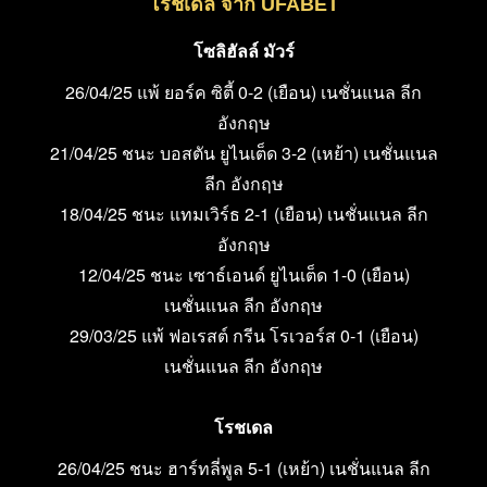
โรชเดล จาก UFABET
โซลิฮัลล์ มัวร์
26/04/25 แพ้ ยอร์ค ซิตี้ 0-2 (เยือน) เนชั่นแนล ลีก
อังกฤษ
21/04/25 ชนะ บอสตัน ยูไนเต็ด 3-2 (เหย้า) เนชั่นแนล
ลีก อังกฤษ
18/04/25 ชนะ แทมเวิร์ธ 2-1 (เยือน) เนชั่นแนล ลีก
อังกฤษ
12/04/25 ชนะ เซาธ์เอนด์ ยูไนเต็ด 1-0 (เยือน)
เนชั่นแนล ลีก อังกฤษ
29/03/25 แพ้ ฟอเรสต์ กรีน โรเวอร์ส 0-1 (เยือน)
เนชั่นแนล ลีก อังกฤษ
โรชเดล
26/04/25 ชนะ ฮาร์ทลี่พูล 5-1 (เหย้า) เนชั่นแนล ลีก