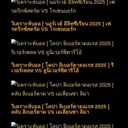
วิเคราะห์บอล [ นอร์เวย์ อีลิทซีเรียน 2025 ] เฟ
รดริกซ์สตรัด VS โรเซนบอร์ก
วิเคราะห์บอล [ โคปา ลิเบอร์ตาดอเรส 2025 ] ริ
เวอร์เพลท VS ยูนิเวอร์ซิตาริโอ้
วิเคราะห์บอล [ โคปา ลิเบอร์ตาดอเรส 2025 ]
คลับ ลิเบอร์ตาด VS เอเลี่ยนซ่า ลิม่า