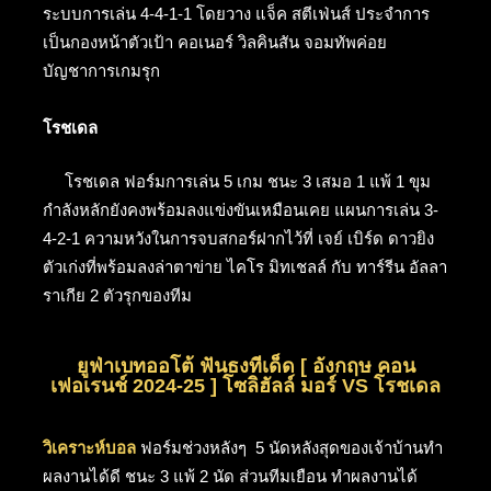
ระบบการเล่น 4-4-1-1 โดยวาง แจ็ค สตีเฟ่นส์ ประจําการ
เป็นกองหน้าตัวเป้า คอเนอร์ วิลคินสัน จอมทัพค่อย
บัญชาการเกมรุก
โรชเดล
โรชเดล ฟอร์มการเล่น 5 เกม ชนะ 3 เสมอ 1 แพ้ 1 ขุม
กําลังหลักยังคงพร้อมลงแข่งขันเหมือนเคย แผนการเล่น 3-
4-2-1 ความหวังในการจบสกอร์ฝากไว้ที่ เจย์ เบิร์ด ดาวยิง
ตัวเก่งที่พร้อมลงล่าตาข่าย ไคโร มิทเชลล์ กับ ทาร์รีน อัลลา
ราเกีย 2 ตัวรุกของทีม
ยูฟ่าเบทออโต้ ฟันธงทีเด็ด [ อังกฤษ คอน
เฟอเรนช์ 2024-25 ] โซลิฮัลล์ มอร์ VS โรชเดล
วิเคราะห์บอล
ฟอร์มช่วงหลังๆ 5 นัดหลังสุดของเจ้าบ้านทำ
ผลงานได้ดี ชนะ 3 แพ้ 2
นัด ส่วนทีมเยือน ทำผลงานได้