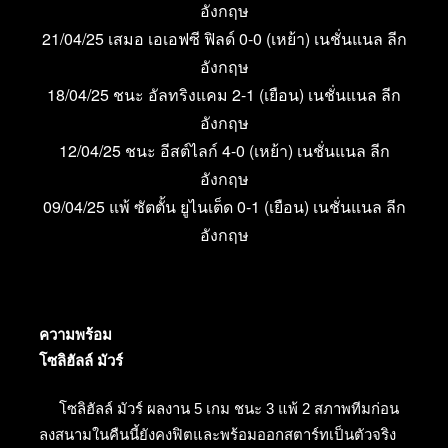
อังกฤษ
21/04/25 เสมอ เอเอฟซี ฟิลด์ 0-0 (เหย้า) เนชั่นแนล ลีก
อังกฤษ
18/04/25 ชนะ อัลทริงแคม 2-1 (เยือน) เนชั่นแนล ลีก
อังกฤษ
12/04/25 ชนะ อีสต์ไลก์ 4-0 (เหย้า) เนชั่นแนล ลีก
อังกฤษ
09/04/25 แพ้ ซัตตั้น ยูไนเต็ด 0-1 (เยือน) เนชั่นแนล ลีก
อังกฤษ
ความพร้อม
โซลิฮัลล์ มัวร์
โซลิฮัลล์ มัวร์ ผลงาน 5 เกม ชนะ 3 แพ้ 2 สภาพทีมก่อน
ลงสนามในคืนนี้ยังคงฟิตและพร้อมออกสตาร์ทเป็นตัวจริง