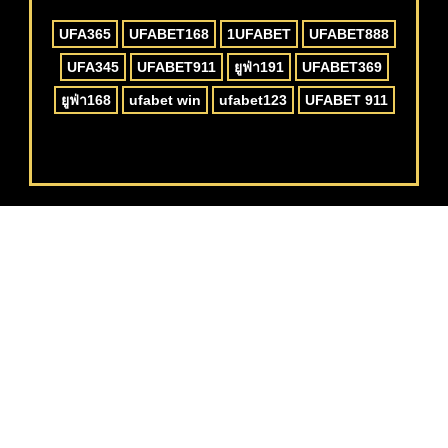
UFA365
UFABET168
1UFABET
UFABET888
UFA345
UFABET911
ยูฟ่า191
UFABET369
ยูฟ่า168
ufabet win
ufabet123
UFABET 911