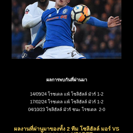
ผลการพบกันที่ผ่านมา
14/09/24 โรชเดล แพ้ โซลิฮัลล์ มัวร์ 1-2
17/02/24 โรชเดล แพ้ โซลิฮัลล์ มัวร์ 1-2
04/10/23 โซลิฮัลล์ มัวร์ ชนะ โรชเดล 2-0
ผลงานที่ผ่านมาของทั้ง 2 ทีม โซลิฮัลล์ มอร์ VS