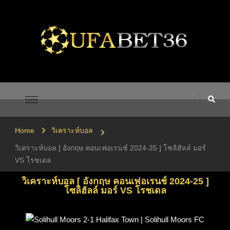
UFABET เข้าสู่ระบบ UFA365
UFA365 ทางเข้า UFABET เข้าสู่ระบบ ยูฟ่าเบท 1UFABET
Home
วิเคราะห์บอล
วิเคราะห์บอล [ อังกฤษ คอนเฟอเรนช์ 2024-25 ] โซลิฮัลล์ มอร์
VS โรชเดล
วิเคราะห์บอล [ อังกฤษ คอนเฟอเรนช์ 2024-25 ]
โซลิฮัลล์ มอร์ VS โรชเดล