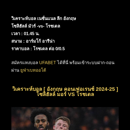
วิเคราะห์บอล เนชั่นแนล ลีก อังกฤษ
โซลิฮัลล์ มัวร์ -vs- โรชเดล
เวลา : 01.45 น.
สนาม : อาร์มโก้ อารีน่า
ราคาบอล : โรชเดล ต่อ 0/0.5
สมัครแทงบอล
UFABET
ได้ที่นี่ พร้อมเข้าระบบฝาก-ถอน
ผ่าน
ยูฟ่าเบทออโต้
วิเคราะห์บอล [ อังกฤษ คอนเฟอเรนช์ 2024-25 ]
โซลิฮัลล์ มอร์ VS โรชเดล