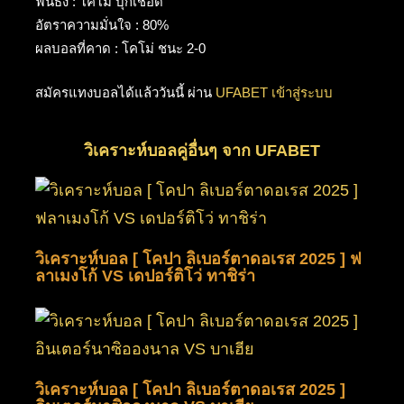
ฟันธง : โคโม่ บุกเชือด
อัตราความมั่นใจ : 80%
ผลบอลที่คาด : โคโม่ ชนะ 2-0
สมัครแทงบอลได้แล้ววันนี้ ผ่าน
UFABET เข้าสู่ระบบ
วิเคราะห์บอลคู่อื่นๆ จาก UFABET
วิเคราะห์บอล [ โคปา ลิเบอร์ตาดอเรส 2025 ] ฟ
ลาเมงโก้ VS เดปอร์ติโว่ ทาชิร่า
วิเคราะห์บอล [ โคปา ลิเบอร์ตาดอเรส 2025 ]