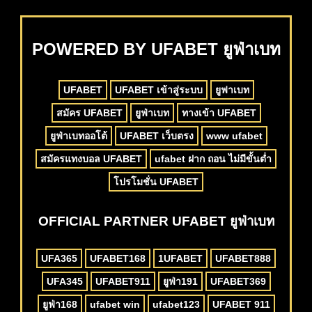
POWERED BY UFABET ยูฟ่าเบท
UFABET
UFABET เข้าสู่ระบบ
ยูฟาเบท
สมัคร UFABET
ยูฟ่าเบท
ทางเข้า UFABET
ยูฟ่าเบทออโต้
UFABET เว็บตรง
www ufabet
สมัครแทงบอล UFABET
ufabet ฝาก ถอน ไม่มีขั้นต่ำ
โปรโมชั่น UFABET
OFFICIAL PARTNER UFABET ยูฟ่าเบท
UFA365
UFABET168
1UFABET
UFABET888
UFA345
UFABET911
ยูฟ่า191
UFABET369
ยูฟ่า168
ufabet win
ufabet123
UFABET 911