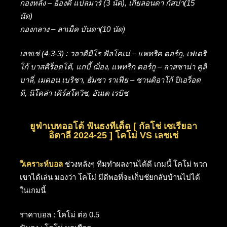
กองหลัง – อ็องดี แปลมาร์ (3 นัด), เกียลอนดา กัสปา(15
นัด)
กองกลาง – ลาเม็ค บันดา(10 นัด)
เลชเช่ (4-3-3) : วลาดิมิโร ฟัลโคเน่ – แพทริค ดอร์กู, เฟเดริ
โก้ บาสคิร็อตโต้, แกบี้ ฌ็อง, แพทริก ดอร์กู – ลาสซาน่า คูลิ
บาลี่, เมดอน เบริชา, ฮัมซา ราเฟีย – ซานติอาโก้ ปิเอร็อต
ติ, นิโคล่า เคิร์สโตวิช, อันเต เรบิช
ยูฟ่าเบทออโต้ ฟันธงทีเด็ด [ กัลโช่ เซเรียอา
อิตาลี 2024-25 ] โคโม่ VS เลชเช่
วิเคราะห์บอล
ช่วงหลังๆ ทีมทำผลงานได้ดี เกมนี้ โคโม่
พวก
เขาได้เล่น มองว่า โคโม่ มีดีพอที่จะเก็บชัยกลับบ้านไปได้
ในเกมนี้
ราคาบอล : โคโม่ ต่อ 0.5