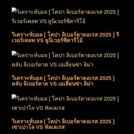
วิเคราะห์บอล [ โคปา ลิเบอร์ตาดอเรส 2025 ] ริ
เวอร์เพลท VS ยูนิเวอร์ซิตาริโอ้
วิเคราะห์บอล [ โคปา ลิเบอร์ตาดอเรส 2025 ]
คลับ ลิเบอร์ตาด VS เอเลี่ยนซ่า ลิม่า
วิเคราะห์บอล [ โคปา ลิเบอร์ตาดอเรส 2025 ]
เซาเปาโล VS ทัลเลเรส