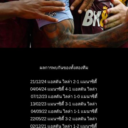
ผลการพบกันของทั้งสองทีม
21/12/24 แอสตัน วิลล่า 2-1 แมนฯซิตี้
04/04/24 แมนฯซิตี้ 4-1 แอสตัน วิลล่า
07/12/23 แอสตัน วิลล่า 1-0 แมนฯซิตี้
13/02/23 แมนฯซิตี้ 3-1 แอสตัน วิลล่า
04/09/22 แอสตัน วิลล่า 1-1 แมนฯซิตี้
22/05/22 แมนฯซิตี้ 3-2 แอสตัน วิลล่า
02/12/21 แอสตัน วิลล่า 1-2 แมนฯซิตี้