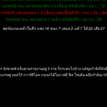
12/04/25 ชนะ เซาท์แฮมป์ตัน 3-0 (เยือน) พรีเมียร์ลีก / ต่อ 1…ได้
10/04/25 แพ้ เปแอสเช 1-3 (เยือน) แชมเปี้ยนส์ ลีก / รอง 1.25…เสีย
06/04/25 ชนะ ฟอเรสต์ 2-1 (เหย้า) พรีเมียร์ลีก / ต่อ ปป…ได้
ฟอร์มเกมเหย้าในลีก แข่ง 16 ชนะ 7 เสมอ 2 แพ้ 7 ได้ 22 เสีย 27
ก ยังขาดตัวเจ็บตามรายงานอยู่ 5 ราย ก็กระทบไปบ้าง แม้ขุมกำลังก็ยั
์แกร่งคู่ ยอสโก้ กวาร์ดิโอล เกมรุกได้โอกาสมี ฟิล โฟเด้น ผนึกกำลังมากั