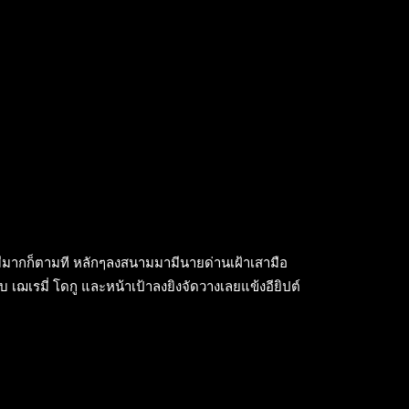
งมีมากก็ตามที หลักๆลงสนามมามีนายด่านเฝ้าเสามือ
บ เฌเรมี่ โดกู และหน้าเป้าลงยิงจัดวางเลยแข้งอียิปต์