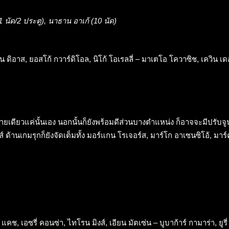
 นัด/2 ประตู), นาธาน อาเก้ (10 นัด)
รูเบน ดิอาส, ยอสโก้ กวาร์ดิโอล, นิโก้ โอเรลลี่ – มาเตโอ โควาซิช, เควิน เ
ายเดียวแค่นั้นเอง นอกนั้นก็ยังพร้อมดีส่วนบางตำแหน่ง ก็อาจจะมีปรับจูนกั
์ ด้านเกมรุกก็ยังจัดเต็มทั้ง มอร์แกน โรเจอร์ส, มาร์โก อาเซนซิโอ้, มาร์ค
้ แคช, เอซรี่ คอนซ่า, ไทโรน มิงส์, เอียน มัตเซ่น – บูบาก้าร์ กามาร่า, ยู