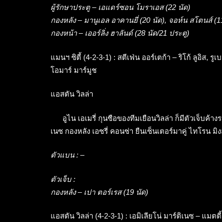
ผู้รักษาประตู – เอแดร์ซอน โมราเอส (22 นัด)
กองหลัง – มานูเอล อาคานยี่ (20 นัด), จอห์น สโตนส์ (11
กองหน้า – เออร์ลิ่ง ฮาลันด์ (28 นัด/21 ประตู)
แมนฯ ซิตี้ (4-2-3-1) : สตีเฟ่น ออร์เตก้า – ริโก้ ลูอิส, 
โอมาร์ มาร์มูช
แอสตัน วิลล่า
อูไน เอเมรี่ กุนซือของทีมเยือนวิลล่า ก็มีตัวเจ็บค้างร
เนซ กองหลัง เอซรี่ คอนซ่า ยืนเซ็นเตอร์มาคู่ ไทโรน มิงส
ตัวแบน : –
ตัวเจ็บ :
กองหลัง – เปา ตอร์เรส (19 นัด)
แอสตัน วิลล่า (4-2-3-1) : เอมิเลียโน่ มาร์ติเนซ – แมตตี