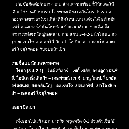
เก็บชัยติดต่อกันมา 4 เกม ส่วนความพร้อมก็มีนักเตะให้
เลือกใช้งานเกือบครบ โดยขาดเพียง เลอันโดร ปาเรเดส
กองกลางชาวอาร์เจนติน่าที่ติดโทษแบน แต่จะได้ อเล็กซิส
แซร์เลแมเกอร์ส พ้นโทษกักแข้งสวนกลับมาช่วยทีม จึง
สามารถส่งชุดใหญ่ลงสนาม ตามแผน 3-4-2-1 นำโดย 2 ตัว
รุก ลอเรนโซ่ เปลเลกรินี่ กับ เปาโล ดีบาล่า ปล่อยให้ เอลด
อร์ โชมูโรดอฟ รับจบหน้าเป้า
รายชื่อ 11 นักเตะตามคาด
โรม่า (3-4-2-1) : ไมล์ สวิลาร์ – เซกี้ เชลิก, จานลูก้า มันชิ
นี่, โอบิเต เอ็นดิคก้า – เดอฟายน์ เรนช์, มานู โกเน่, ไบรอัน
คริสตันเต้, อังเกลินโญ่ – ลอเรนโซ่ เปลเลกรินี่, เปาโล ดีบา
ล่า – เอลดอร์ โชมูโรดอฟ
แอธฯ บิลเบา
เพิ่งออกไปแพ้ แอต มาดริด หวุดหวิด 0-1 ส่วนตัวเจ็บก็มี
แค่ อัลบาโร ยาโล่ นักเตะตัวสำรองซึ่งไม่น่าจะส่งผลกระทบ