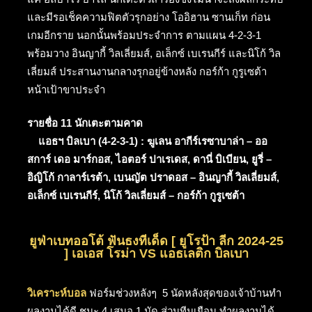
และมีรอเช็คความฟิตตัวรุกอย่าง โออิฮาน ซานเก็ท ก่อน
เกมอีกราย นอกนั้นพร้อมประจำการ ตามแผน 4-2-3-1
พร้อมวาง อินญากี้ วิลเลี่ยมส์, อเล็กซ์ เบเรนกีร์ และนิโก้ วิล
เลี่ยมส์ ประสานงานกลางรุกอยู่ข้างหลัง กอร์ก้า กูรูเซต้า
หน้าเป้าขาประจำ
รายชื่อ 11 นักเตะตามคาด
แอธฯ บิลเบา (4-2-3-1) : ฆูเลน อากีร์เรซาบาล่า – ออ
สการ์ เดอ มาร์กอส, ไอตอร์ ปาเรเดส, ดานี่ บิเบียน, ยูรี่ –
อิญิโก้ กาลาร์เรต้า, เบนญัต ปราดอส – อินญากี้ วิลเลี่ยมส์,
อเล็กซ์ เบเรนกีร์, นิโก้ วิลเลี่ยมส์ – กอร์ก้า กูรูเซต้า
ยูฟ่าเบทออโต้ ฟันธงทีเด็ด [ ยูโรป้า ลีก 2024-25
] เอเอส โรม่า VS แอธเลติก บิลเบา
วิเคราะห์บอล
ฟอร์มช่วงหลังๆ 5 นัดหลังสุดของเจ้าบ้านทำ
ผลงานได้ดี ชนะ 4 เสมอ 1 นัด ส่วนทีมเยือน ทำผลงานได้