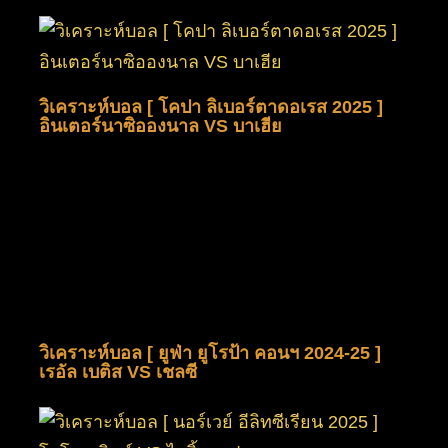
วิเคราะห์บอล [ โคปา ลิเบอร์ตาดอเรส 2025 ]
อินเตอร์นาซิอองนาล VS บาเฮีย
วิเคราะห์บอล [ ยูฟ่า ยูโรป้า คอนฯ 2024-25 ]
เรอัล เบติส VS เชลซี
วิเคราะห์บอล [ นอร์เวย์ อีลิทซีเรียน 2025 ]
โบโด กลิมท์ VS ไวกิ้ง เอฟเค