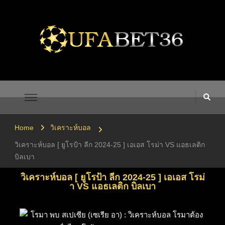
UFABET เข้าสู่ระบบ UFA365
UFA365 ทางเข้า UFABET เข้าสู่ระบบ ยูฟ่าเบท 1UFABET
Home
วิเคราะห์บอล
วิเคราะห์บอล [ ยูโรป้า ลีก 2024-25 ] เอเอส โรม่า VS แอธเลติก
บิลเบา
วิเคราะห์บอล [ ยูโรป้า ลีก 2024-25 ] เอเอส โรม่
า VS แอธเลติก บิลเบา