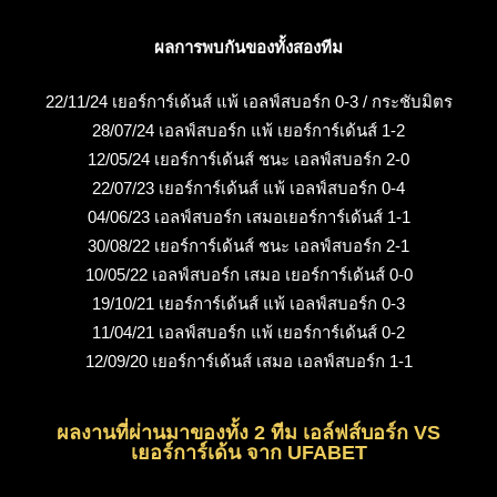
ผลการพบกันของทั้งสองทีม
22/11/24 เยอร์การ์เด้นส์ แพ้ เอลฟ์สบอร์ก 0-3 / กระชับมิตร
28/07/24 เอลฟ์สบอร์ก แพ้ เยอร์การ์เด้นส์ 1-2
12/05/24 เยอร์การ์เด้นส์ ชนะ เอลฟ์สบอร์ก 2-0
22/07/23 เยอร์การ์เด้นส์ แพ้ เอลฟ์สบอร์ก 0-4
04/06/23 เอลฟ์สบอร์ก เสมอเยอร์การ์เด้นส์ 1-1
30/08/22 เยอร์การ์เด้นส์ ชนะ เอลฟ์สบอร์ก 2-1
10/05/22 เอลฟ์สบอร์ก เสมอ เยอร์การ์เด้นส์ 0-0
19/10/21 เยอร์การ์เด้นส์ แพ้ เอลฟ์สบอร์ก 0-3
11/04/21 เอลฟ์สบอร์ก แพ้ เยอร์การ์เด้นส์ 0-2
12/09/20 เยอร์การ์เด้นส์ เสมอ เอลฟ์สบอร์ก 1-1
ผลงานที่ผ่านมาของทั้ง 2 ทีม เอล์ฟส์บอร์ก VS
เยอร์การ์เด้น จาก UFABET