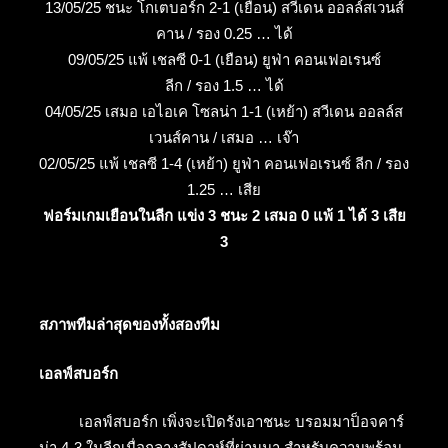
13/05/25 ชนะ โกเตบอร์ก 2-1 (เยือน) สวีเดน ออลล์สเวนส์
คาน / รอง 0.25 … ได้
09/05/25 แพ้ เชลซี 0-1 (เยือน) ยูฟ่า คอนเฟอเรนซ์
ลีก / รอง 1.5 … ได้
04/05/25 เสมอ เอไอเค โซลน่า 1-1 (เหย้า) สวีเดน ออลล์ส
เวนส์คาน / เสมอ … เจ๊า
02/05/25 แพ้ เชลซี 1-4 (เหย้า) ยูฟ่า คอนเฟอเรนซ์ ลีก / รอง
1.25 … เสีย
ฟอร์มเกมเยือนในลีก แข่ง 3 ชนะ 2 เสมอ 0 แพ้ 1 ได้ 3 เสีย
3
สภาพทีมล่าสุดของทั้งสองทีม
เอลฟ์สบอร์ก
เอลฟ์สบอร์ก เพิ่งจะเปิดรังเอาชนะ บรอมมาป็อจคาร์
น่า 4-3 ในลีกเมื่อกลางสัปดาห์ที่ผ่านมา สำหรับความพร้อม