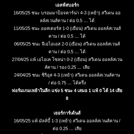
เอลฟ์สบอร์ก
16/05/25 ชนะ บรอมมาป็อจคาร์น่า 4-3 (เหย้า) สวีเดน ออ
ลล์สเวนส์คาน / ต่อ 0.5 … ได้
11/05/25 ชนะ ออสเตอร์ส 1-0 (เยือน) สวีเดน ออลล์สเวนส์
คาน / ต่อ 0.5 … ได้
06/05/25 ชนะ จีเอไอเอส 2-0 (เยือน) สวีเดน ออลล์สเวนส์
คาน / ต่อ 0.5 … ได้
27/04/25 แพ้ เอไอเค โซลน่า 0-2 (เยือน) สวีเดน ออลล์สเวน
ส์คาน / รอง 0.25 … เสีย
24/04/25 ชนะ ซิริอุส 4-3 (เหย้า) สวีเดน ออลล์สเวนส์คาน
/ ต่อ 0.75 … ได้ครึ่ง
ฟอร์มเกมเหย้าในลีก แข่ง 5 ชนะ 4 เสมอ 1 แพ้ 0 ได้ 14 เสีย
8
เยอร์การ์เด้นส์
16/05/25 แพ้ มัลล์บี้ 1-3 (เหย้า) สวีเดน ออลล์สเวนส์คาน /
ต่อ 0.25 … เสีย