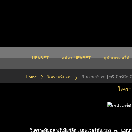
UFABET เข้าสู่ระบบ UFA36
UFA365 ทางเข้า UFABET เข้าสู่ระบบ ยูฟ่าเบท 1UFABET
UFABET
สมัคร UFABET
ยูฟ่าเบทออโต้
Home
วิเคราะห์บอล
วิเคราะห์บอล [ พรีเมียร์ลีก
วิเครา
วิเคราะห์บอล พรีเมียร์ลีก : เอฟเวอร์ตัน (13) -vs- แมนฯซิ