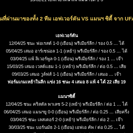
ที่ผ่านมาของทั้ง 2 ทีม เอฟเวอร์ตัน VS แมนฯ ซิตี้ จาก 
เอฟเวอร์ตัน
12/04/25 ชนะ ฟอเรสต์ 1-0 (เยือน) พรีเมียร์ลีก / รอง 0.5 … ได้
05/04/25 เสมอ อาร์เซน่อล 1-1 (เหย้า) พรีเมียร์ลีก / รอง 0.5 … ได้
03/04/25 แพ้ ลิเวอร์พูล 0-1 (เยือน) พรีเมียร์ลีก / รอง 1 … เจ๊า
15/03/25 เสมอ เวสต์แฮม 1-1 (เหย้า) พรีเมียร์ลีก / ต่อ 0.5 … เสีย
09/03/25 เสมอ วูล์ฟส์ 1-1 (เยือน) พรีเมียร์ลีก / เสมอ … เจ๊า
ฟอร์มเกมเหย้าในลีก แข่ง 16 ชนะ 4 เสมอ 8 แพ้ 4 ได้ 22 เสีย 19
แมนฯซิตี้
12/04/25 ชนะ คริสตัล พาเลซ 5-2 (เหย้า) พรีเมียร์ลีก / ต่อ 1 … ได้
06/04/25 เสมอ แมนฯยู 0-0 (เยือน) พรีเมียร์ลีก / ต่อ 0.25 … เสียครึ่ง
03/04/25 ชนะ เลสเตอร์ 2-0 (เหย้า) พรีเมียร์ลีก / ต่อ 2 … เจ๊า
30/03/25 ชนะ บอร์นมัธ 2-1 (เยือน) เอฟเอ คัพ / ต่อ 0.25 … ได้