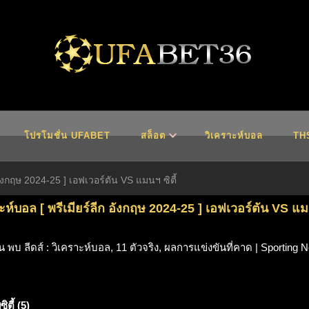
5
โปรโมชั่น UFABET
สล็อต
วิเคราะห์บอล
TH
 อังกฤษ 2024-25 ] เอฟเวอร์ตัน VS แมนฯ ซิตี้
ะห์บอล [ พรีเมียร์ลีก อังกฤษ 2024-25 ] เอฟเวอร์ตัน VS แมน
ตี้ (5)