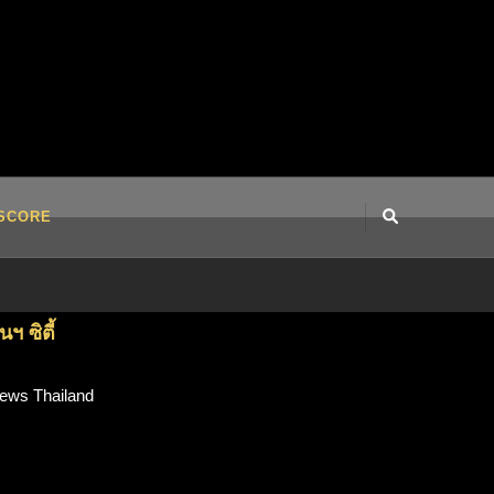
SCORE
ฯ ซิตี้