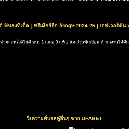
้ ฟันธงทีเด็ด [ พรีเมียร์ลีก อังกฤษ 2024-25 ] เอฟเวอร์ตัน 
นทำผลงานได้ไม่ดี ชนะ 1 เสมอ 3 แพ้ 1
นัด ส่วนทีมเยือน ทำผลงานได้ดีก
วิเคราะห์บอลคู่อื่นๆ จาก UFABET