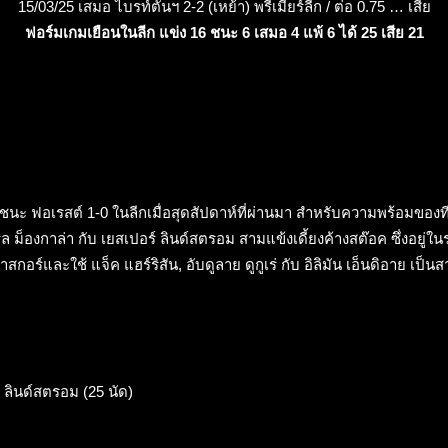
15/03/25 เสมอ ไบรท์ตันฯ 2-2 (เหย้า) พรีเมียร์ลีก / ต่อ 0.75 … เสีย
ฟอร์มเกมเยือนในลีก แข่ง 16 ชนะ 6 เสมอ 4 แพ้ 6 ได้ 25 เสีย 21
ะ ฟอเรสต์ 1-0 ในลีกเมื่อสุดสัปดาห์ที่ผ่านมา สำหรับความพร้อมของท
โอเรล ม็องกาล่า กับ เยสเปอร์ ลินด์สตรอม สามแข้งเดี้ยงค้างสต๊อค ซึ่งอยู
กอร์และใช้ แจ็ค แฮร์ริสัน, อับดูลาย ดูกูเร่ กับ อิลิมัน เอ็นดิอาย 
 ลินด์สตรอม (25 นัด)