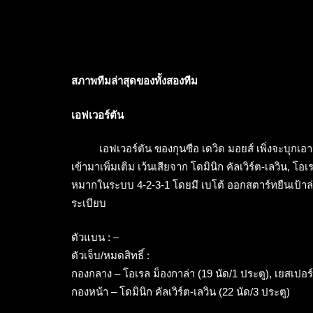
สภาพทีมล่าสุดของทั้งสองทีม
เอฟเวอร์ตัน
เอฟเวอร์ตัน ของกุนซือ เดวิด มอยส์ เพิ่งจะบุกเอาชน
เข้ามาเพิ่มเติม เว้นเสียจาก โดมินิก คัลเวิร์ต-เลวิน, 
หมากในระบบ 4-2-3-1 โดยมี เบโต้ ออกสตาร์ทยืนเป้าล่าส
ระเบียบ
ตัวแบน : –
ตัวเจ็บ/หมดสิทธิ์ :
กองกลาง – โอเรล ม็องกาล่า (19 นัด/1 ประตู), เยสเปอร์
กองหน้า – โดมินิก คัลเวิร์ต-เลวิน (22 นัด/3 ประตู)