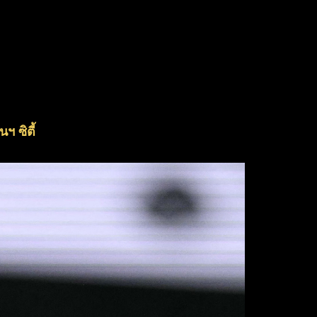
ฯ ซิตี้