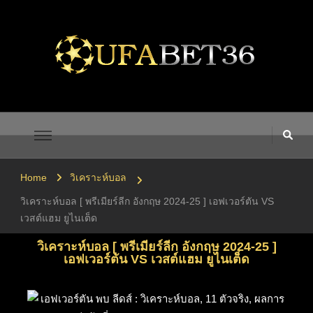
UFABET เข้าสู่ระบบ UFA365
UFA365 ทางเข้า UFABET เข้าสู่ระบบ ยูฟ่าเบท 1UFABET
Home
วิเคราะห์บอล
วิเคราะห์บอล [ พรีเมียร์ลีก อังกฤษ 2024-25 ] เอฟเวอร์ตัน VS
เวสต์แฮม ยูไนเต็ด
วิเคราะห์บอล [ พรีเมียร์ลีก อังกฤษ 2024-25 ]
เอฟเวอร์ตัน VS เวสต์แฮม ยูไนเต็ด