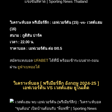
วิเคราะห์บอล พรีเมียร์ลีก : เอฟเวอร์ตัน (15) -vs- เวสต์แฮม
(16)
สนาม : กูดิสัน ปาร์ค
เวลา : 22.00 น.
ราคาบอล : เอฟเวอร์ตัน ต่อ 0/0.5
สมัครแทงบอล
UFABET
ได้ที่นี่ พร้อมเข้าระบบฝาก-ถอน
ผ่าน
ยูฟ่าเบทออโต้
วิเคราะห์บอล [ พรีเมียร์ลีก อังกฤษ 2024-25 ]
เอฟเวอร์ตัน VS เวสต์แฮม ยูไนเต็ด