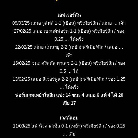
เอฟเวอร์ตัน
09/03/25 เสมอ วูล์ฟส์ 1-1 (เยือน) พรีเมียร์ลีก / เสมอ … เจ๊า
27/02/25 เสมอ เบรนท์ฟอร์ด 1-1 (เยือน) พรีเมียร์ลีก / รอง
0.25 … ได้ครึ่ง
22/02/25 เสมอ แมนฯยู 2-2 (เหย้า) พรีเมียร์ลีก / เสมอ …
เจ๊า
16/02/25 ชนะ คริสตัล พาเลซ 2-1 (เยือน) พรีเมียร์ลีก / รอง
0.5 … ได้
13/02/25 เสมอ ลิเวอร์พูล 2-2 (เหย้า) พรีเมียร์ลีก / รอง 1.25
… ได้ครึ่ง
ฟอร์มเกมเหย้าในลีก แข่ง 14 ชนะ 4 เสมอ 6 แพ้ 4 ได้ 20
เสีย 17
เวสต์แฮม
11/03/25 แพ้ นิวคาสเซิ่ล 0-1 (เหย้า) พรีเมียร์ลีก / รอง 0.25
… เสีย