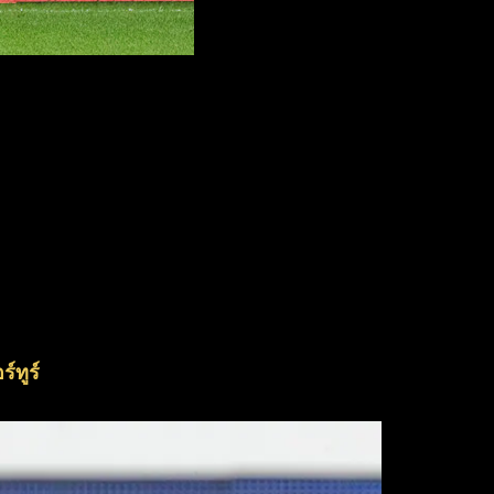
์ทูร์