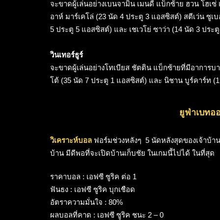
จะขาดผู้เล่นอย่างเบนจามิน เมนดี้ แบ็กซ้าย ฮวน โฮเซ
อาห์ มาร์เคโล่ (23 นัด 4 ประตู 3 แอสซิสต์) สตีเว่น ซู
5 ประตู 5 แอสซิสต์) และ เชเวโย่ ซาว่า (14 นัด 3 ประ
วินเทอร์ธูร์
จะขาดผู้เล่นอย่างโทเบียส ชัตติน แบ็กซ้ายที่มีอาการบา
โต้ (35 นัด 7 ประตู 1 แอสซิสต์) และ นิชาน บูร์คาร์ท (
ยูฟ่าเบทออโ
วิเคราะห์บอล
ฟอร์มช่วงหลังๆ 5 นัดหลังสุดของเจ้าบ้า
บ้าน มีดีพอที่จะเปิดบ้านเก็บชัย ในเกมนี้ไปได้ ในที่สุด
ราคาบอล : เอฟซี ซูริค ต่อ 1
ฟันธง : เอฟซี ซูริค บุกเชือด
อัตราความมั่นใจ : 80%
ผลบอลที่คาด : เอฟซี ซูริค ชนะ 2 – 0