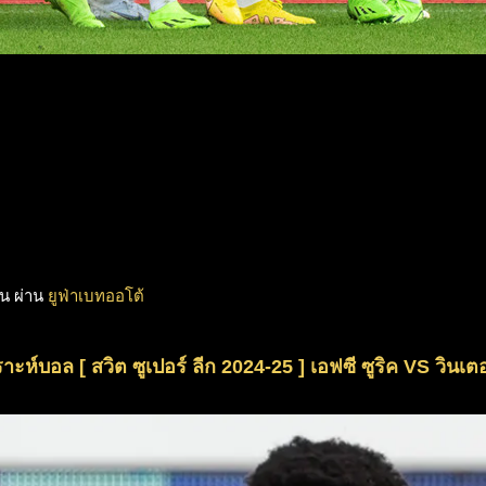
อน ผ่าน
ยูฟ่าเบทออโต้
ราะห์บอล [ สวิต ซูเปอร์ ลีก 2024-25 ] เอฟซี ซูริค VS วินเตอร