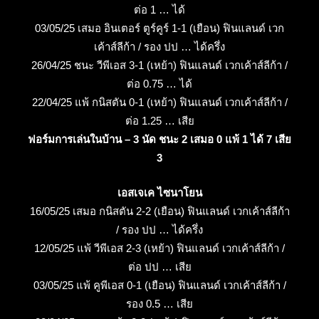
ต่อ 1 … ได้
03/05/25 เสมอ อินเตอร์ ตูร์คูร์ 1-1 (เยือน) ฟินแลนด์ เวก
เค้าส์ลีก้า / รอง ปป … ได้ครึ่ง
26/04/25 ชนะ วีพีเอส 3-1 (เหย้า) ฟินแลนด์ เวกเค้าส์ลีก้า /
ต่อ 0.75 … ได้
22/04/25 แพ้ กนิสตัน 0-1 (เหย้า) ฟินแลนด์ เวกเค้าส์ลีก้า /
ต่อ 1.25 … เสีย
ฟอร์มการเล่นในบ้าน – 3 นัด ชนะ 2 เสมอ 0 แพ้ 1 ได้ 7 เสีย
3
เอสเจเค ไซนาโยน
16/05/25 เสมอ กนิสตัน 2-2 (เยือน) ฟินแลนด์ เวกเค้าส์ลีก้า
/ รอง ปป … ได้ครึ่ง
12/05/25 แพ้ วีพีเอส 2-3 (เหย้า) ฟินแลนด์ เวกเค้าส์ลีก้า /
ต่อ ปป … เสีย
03/05/25 แพ้ คูพีเอส 0-1 (เยือน) ฟินแลนด์ เวกเค้าส์ลีก้า /
รอง 0.5 … เสีย