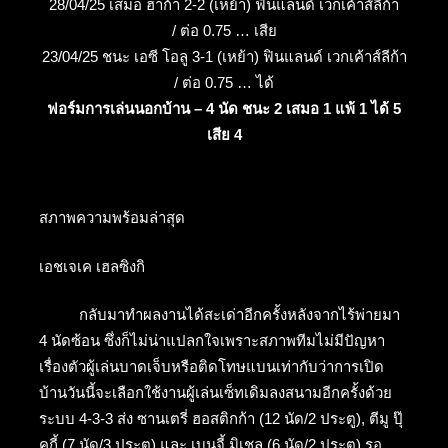
28/04/25 เสมอ ฮาก้า 2-2 (เหย้า) ฟินแลนด์ เวกเค้าส์ลีก้า
/ ต่อ 0.75 … เสีย
23/04/25 ชนะ เอซี โอลู 3-1 (เหย้า) ฟินแลนด์ เวกเค้าส์ลีก้า
/ ต่อ 0.75 … ได้
ฟอร์มการเล่นนอกบ้าน – 4 นัด ชนะ 2 เสมอ 1 แพ้ 1 ได้ 5
เสีย 4
สภาพความพร้อมล่าสุด
เอชเจเค เฮลซิงกิ
กลับมาทำผลงานได้สะเด่าอีกครั้งหลังจากไร้พ่ายมา
4 นัดซ้อน ซึ่งก็ไม่น่าแปลกใจเพราะสภาพทีมไม่มีปัญหา
เรื่องตัวผู้เล่นบาดเจ็บหรือติดโทษแบนเท่ากับว่าการเปิด
บ้านวันนี้จะเลือกใช้งานผู้เล่นเซ็ทเดิมลงสนามอีกครั้งด้วย
ระบบ 4-3-3 ส่ง ซานเตรี่ ฮอสติกก้า (12 นัด/2 ประตู), ตีมู ปุ๊
คกี้ (7 นัด/3 ประตู) และ เบนจี้ มิเชล (6 นัด/2 ประตู) รอ