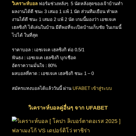
วิเคราะห์บอล
ฟอร์มช่วงหลังๆ 5 นัดหลังสุดของเจ้าบ้านทำ
ผลงานได้ดี ชนะ 3 เสมอ 1 แพ้ 1
นัด ส่วนทีมเยือน ทำผล
งานได้ดี ชนะ 1 เสมอ 2 แพ้ 2
นัด เกมนี้มองว่า เอชเจเค
เฮลซิงกิ ได้เล่นในบ้าน มีดีพอที่จะเปิดบ้านเก็บชัย ในเกมนี้
ไปได้ ในที่สุด
ราคาบอล : เอชเจเค เฮลซิงกิ ต่อ 0.5/1
ฟันธง : เอชเจเค เฮลซิงกิ บุกเชือด
อัตราความมั่นใจ : 80%
ผลบอลที่คาด : เอชเจเค เฮลซิงกิ ชนะ 1 – 0
สมัครแทงบอลได้แล้ววันนี้ ผ่าน
UFABET เข้าสู่ระบบ
วิเคราะห์บอลคู่อื่นๆ จาก UFABET