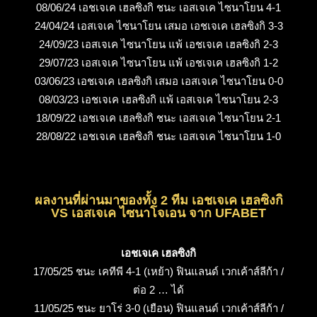
08/06/24 เอชเจเค เฮลซิงกิ ชนะ เอสเจเค ไซนาโยน 4-1
24/04/24 เอสเจเค ไซนาโยน เสมอ เอชเจเค เฮลซิงกิ 3-3
24/09/23 เอสเจเค ไซนาโยน แพ้ เอชเจเค เฮลซิงกิ 2-3
29/07/23 เอสเจเค ไซนาโยน แพ้ เอชเจเค เฮลซิงกิ 1-2
03/06/23 เอชเจเค เฮลซิงกิ เสมอ เอสเจเค ไซนาโยน 0-0
08/03/23 เอชเจเค เฮลซิงกิ แพ้ เอสเจเค ไซนาโยน 2-3
18/09/22 เอชเจเค เฮลซิงกิ ชนะ เอสเจเค ไซนาโยน 2-1
28/08/22 เอชเจเค เฮลซิงกิ ชนะ เอสเจเค ไซนาโยน 1-0
ผลงานที่ผ่านมาของทั้ง 2 ทีม เอชเจเค เฮลซิงกิ
VS เอสเจเค ไซนาโจเอน จาก UFABET
เอชเจเค เฮลซิงกิ
17/05/25 ชนะ เคทีพี 4-1 (เหย้า) ฟินแลนด์ เวกเค้าส์ลีก้า /
ต่อ 2 … ได้
11/05/25 ชนะ ยาโร่ 3-0 (เยือน) ฟินแลนด์ เวกเค้าส์ลีก้า /