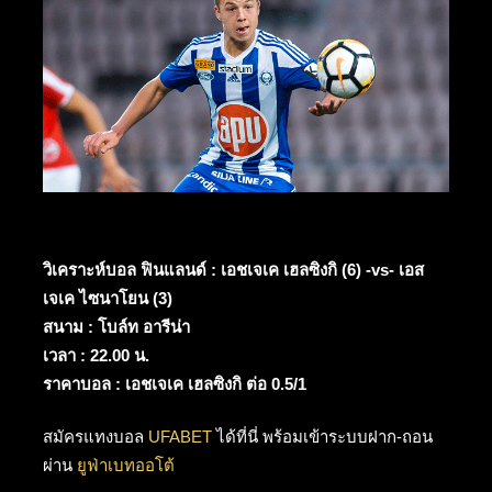
วิเคราะห์บอล ฟินแลนด์ : เอชเจเค เฮลซิงกิ (6) -vs- เอส
เจเค ไซนาโยน (3)
สนาม : โบล์ท อารีน่า
เวลา : 22.00 น.
ราคาบอล : เอชเจเค เฮลซิงกิ ต่อ 0.5/1
สมัครแทงบอล
UFABET
ได้ที่นี่ พร้อมเข้าระบบฝาก-ถอน
ผ่าน
ยูฟ่าเบทออโต้