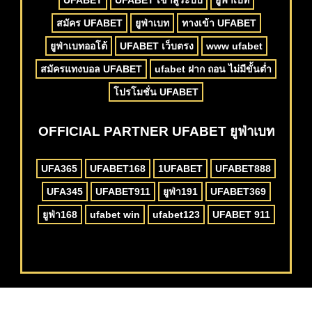
สมัคร UFABET
ยูฟ่าเบท
ทางเข้า UFABET
ยูฟ่าเบทออโต้
UFABET เว็บตรง
www ufabet
สมัครแทงบอล UFABET
ufabet ฝาก ถอน ไม่มีขั้นต่ำ
โปรโมชั่น UFABET
OFFICIAL PARTNER UFABET ยูฟ่าเบท
UFA365
UFABET168
1UFABET
UFABET888
UFA345
UFABET911
ยูฟ่า191
UFABET369
ยูฟ่า168
ufabet win
ufabet123
UFABET 911