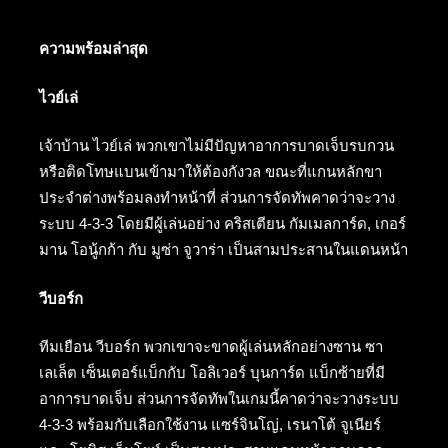
ความพร้อมล่าสุด
ไวย์เล่
เจ้าบ้าน ไวย์เล่ พวกเขาไม่มีปัญหาอาการบาดเจ็บรบกวน
หรือติดโทษแบนเข้ามาให้ต้องกังวล ขณะที่แกนหลักขา
ประจำต่างพร้อมลงทำหน้าที่ ส่วนการจัดทัพคาดว่าจะวาง
ระบบ 4-3-3 โดยมีผู้เล่นอย่าง คริสเตียน กัมเมลการ์ด, เกอร์
มาน โอนู้กก้า กับ มูซ่า จูวาร่า เป็นสามประสานในแดนหน้า
วีบอร์ก
ทีมเยือน วีบอร์ก พวกเขาจะขาดผู้เล่นหลักอย่างซาน ซา
เลเล็ต เซ็นเตอร์แบ็กกับ โอลิเวอร์ บุนการ์ด แบ็กซ้ายที่มี
อาการบาดเจ็บ ส่วนการจัดทัพในเกมนี้คาดว่าจะวางระบบ
4-3-3 พร้อมกับเลือกใช้งาน แซร์จินโญ่, เรนาโต้ จูเนียร์