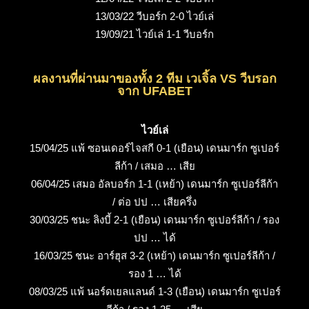
13/03/22 วีบอร์ก 2-0 ไวย์เล่
19/09/21 ไวย์เล่ 1-1 วีบอร์ก
ผลงานที่ผ่านมาของทั้ง 2 ทีม เวเจิ้ล VS วีบรอก
จาก UFABET
ไวย์เล่
15/04/25 แพ้ ซอนเดอร์ไจสกี 0-1 (เยือน) เดนมาร์ก ซูเปอร์
ลีก้า / เสมอ … เสีย
06/04/25 เสมอ อัลบอร์ก 1-1 (เหย้า) เดนมาร์ก ซูเปอร์ลีก้า
/ ต่อ ปป … เสียครึ่ง
30/03/25 ชนะ ลิงบี้ 2-1 (เยือน) เดนมาร์ก ซูเปอร์ลีก้า / รอง
ปป … ได้
16/03/25 ชนะ อาร์ฮุส 3-2 (เหย้า) เดนมาร์ก ซูเปอร์ลีก้า /
รอง 1 … ได้
08/03/25 แพ้ นอร์ดเยลแลนด์ 1-3 (เยือน) เดนมาร์ก ซูเปอร์