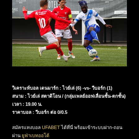
วิเคราะห์บอล เดนมาร์ก : ไวย์เล่ (6) -vs- วีบอร์ก (1)
สนาม : ไวย์เล่ สตาดิโอน / (กลุ่มเพลย์ออฟเลื่อนชั้น-ตกชั้น)
เวลา : 19.00 น.
ราคาบอล : วีบอร์ก ต่อ 0/0.5
สมัครแทงบอล
UFABET
ได้ที่นี่ พร้อมเข้าระบบฝาก-ถอน
ผ่าน
ยูฟ่าเบทออโต้