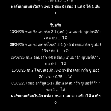
ลีก้า / รอง 1.25 … เสีย
ฟอร์มเกมเหย้าในลีก แข่ง 1 ชนะ 0 เสมอ 1 แพ้ 0 ได้ 1 เสีย
1
วีบอร์ก
13/04/25 ชนะ ซิลเคบอร์ก 2-1 (เหย้า) เดนมาร์ก ซูเปอร์ลีก้า
/ ต่อ ปป … ได้
06/04/25 ชนะ ซอนเดอร์ไจสกี 2-1 (เหย้า) เดนมาร์ก ซูเปอร์
ลีก้า / ต่อ 1 … เจ๊า
29/03/25 ชนะ อัลบอร์ก 4-0 (เยือน) เดนมาร์ก ซูเปอร์ลีก้า /
ต่อ ปป … ได้
16/03/25 ชนะ โคเปนเฮเก้น 3-2 (เหย้า) เดนมาร์ก ซูเปอร์
ลีก้า / รอง 0.75 … ได้
09/03/25 เสมอ อาร์ฮุส 1-1 (เยือน) เดนมาร์ก ซูเปอร์ลีก้า /
รอง 1 … ได้
ฟอร์มเกมเยือนในลีก แข่ง 1 ชนะ 1 เสมอ 0 แพ้ 0 ได้ 4 เสีย
0