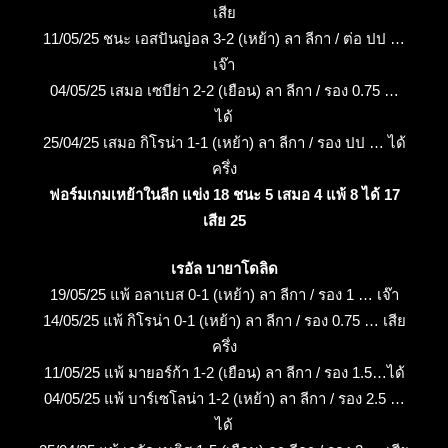
เสีย
11/05/25 ชนะ เอสปันญ่อล 3-2 (เหย้า) ลา ลีกา / ต่อ ปป …
เจ๊า
04/05/25 เสมอ เซบีย่า 2-2 (เยือน) ลา ลีกา / รอง 0.75 …
ได้
25/04/25 เสมอ กิโรน่า 1-1 (เหย้า) ลา ลีกา / รอง ปป … ได้
ครึ่ง
ฟอร์มเกมเหย้าในลีก แข่ง 18 ชนะ 5 เสมอ 4 แพ้ 8 ได้ 17
เสีย 25
เรอัล บายาโดลิด
19/05/25 แพ้ อลาเบส 0-1 (เหย้า) ลา ลีกา / รอง 1 … เจ๊า
14/05/25 แพ้ กิโรน่า 0-1 (เหย้า) ลา ลีกา / รอง 0.75 … เสีย
ครึ่ง
11/05/25 แพ้ มายอร์ก้า 1-2 (เยือน) ลา ลีกา / รอง 1.5…ได้
04/05/25 แพ้ บาร์เซโลน่า 1-2 (เหย้า) ลา ลีกา / รอง 2.5 …
ได้