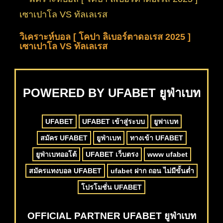
วิเคราะห์บอล [ โคปา ลิเบอร์ตาดอเรส 2025 ]
เซาเปาโล VS ทัลเลเรส
POWERED BY UFABET ยูฟ่าเบท
UFABET
UFABET เข้าสู่ระบบ
ยูฟาเบท
สมัคร UFABET
ยูฟ่าเบท
ทางเข้า UFABET
ยูฟ่าเบทออโต้
UFABET เว็บตรง
www ufabet
สมัครแทงบอล UFABET
ufabet ฝาก ถอน ไม่มีขั้นต่ำ
โปรโมชั่น UFABET
OFFICIAL PARTNER UFABET ยูฟ่าเบท