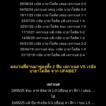
29/08/24 เรอัล บายาโดลิด เสมอ เลกาเนส 0-0
04/02/24 เลกาเนส เสมอ เรอัล บายาโดลิด 0-0
18/11/23 เรอัล บายาโดลิด เสมอ เลกาเนส 1-1
23/07/23 เรอัล บายาโดลิด แพ้ เลกาเนส 1-4
02/01/22 เรอัล บายาโดลิด ชนะ เลกาเนส 1-0
17/10/21 เลกาเนส แพ้ เรอัล บายาโดลิด 0-2
14/06/20 เลกาเนส แพ้ เรอัล บายาโดลิด 1-2
04/01/20 เรอัล บายาโดลิด เสมอ เลกาเนส 2-2
05/04/19 เลกาเนส ชนะ เรอัล บายาโดลิด 1-0
01/12/18 เรอัล บายาโดลิด แพ้ เลกาเนส 2-4
ผลงานที่ผ่านมาของทั้ง 2 ทีม เลกาเนส VS เรอัล
บายาโดลิด จาก UFABET
เลกาเนส
19/05/25 ชนะ ลาส พัลมาส 1-0 (เยือน) ลา ลีกา / เสมอ …
ได้
15/05/25 แพ้ บียาร์เรอัล 0-3 (เยือน) ลา ลีกา / รอง 1.5 …