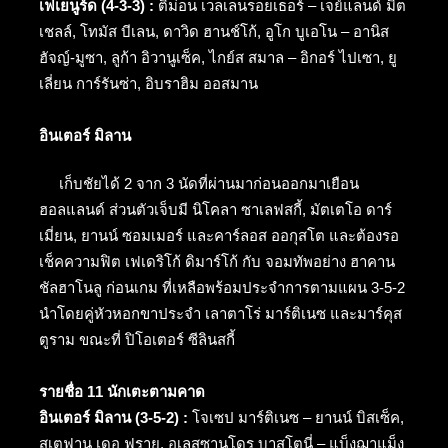
เฟเยนูร์ด (4-3-3) :
ติม่อน เวลเลนรอยเธอร์ – เจย์แลนด์ มิต
เชลล์, โทมัส บีเลน, ดาวิด ฮานช์โก้, อูโก บูเอโน – อานิส
ฮัจญ์-มูซา, ลูก้า อิวานูเซ็ค, ไกย์ส สมาล – อิกอร์ ไปเซา, ยู
เลี่ยน การ์รันซ่า, อิบราฮิม ออสมาน
อินเตอร์ มิลาน
เก็บชัยได้ 2 จาก 3 นัดที่ผ่านมาก่อนออกมาเยือน
ฮอลแลนด์ ส่วนตัวเจ็บมี นิโคลา ซาเลฟสกี้, มัตเตโอ ดาร์
เมี่ยน, ยานน์ ซอมเมอร์ และคาร์ลอส ออกุสโต และต้องรอ
เช็คความฟิต เฟเดริโก้ ดิมาร์โก้ กับ จอมทัพอย่าง ฮาคาน
ชัลฮาโนลู ก่อนเกม ที่เหลือพร้อมประจำการตามแผน 3-5-2
นำโดยคู่หัวหอกขาประจำ เลาตาโร่ มาร์ติเนซ และมาร์คุส
ตูราม ขณะที่ ปิโอเตอร์ ซีลินสกี้
รายชื่อ 11 นักเตะตามคาด
อินเตอร์ มิลาน (3-5-2) :
โจเซป มาร์ติเนซ – ยานน์ บิสเซ็ค,
สเตฟาน เดอ ฟราย, อเลสซานโดร บาสโตนี่ – แบ็งฌาแม็ง