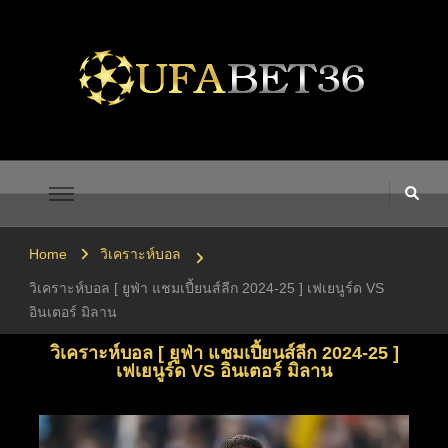
UFABET เข้าสู่ระบบ UFA365
UFA365 ทางเข้า UFABET เข้าสู่ระบบ ยูฟ่าเบท 1UFABET
Home
วิเคราะห์บอล
วิเคราะห์บอล [ ยูฟ่า แชมเปี้ยนส์ลีก 2024-25 ] เฟเยนูร์ด VS
อินเตอร์ มิลาน
วิเคราะห์บอล [ ยูฟ่า แชมเปี้ยนส์ลีก 2024-25 ]
เฟเยนูร์ด VS อินเตอร์ มิลาน