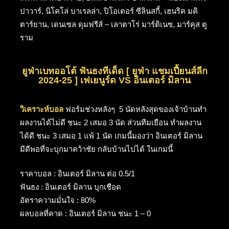
ปาวาร์, นิโคโล่ บาเรลล่า, ปิโอเตอร์ ซีลินสกี้, เฮนริค มคิ
ตาร์ยาน, เดนเซล ดุมฟรีส์ – เลาตาโร่ มาร์ติเนซ, มาร์คุส ตู
ราม
ยูฟ่าเบทออโต้ ฟันธงทีเด็ด [ ยูฟ่า แชมเปี้ยนส์ลีก
2024-25 ] เฟเยนูร์ด VS อินเตอร์ มิลาน
วิเคราะห์บอล
ฟอร์มช่วงหลังๆ 5 นัดหลังสุดของเจ้าบ้านทำ
ผลงานได้ไม่ดี ชนะ 2 เสมอ 3 นัด ส่วนทีมเยือน ทำผลงาน
ได้ดี ชนะ 3 เสมอ 1 แพ้ 1 นัด เกมนี้มองว่า อินเตอร์ มิลาน
มีดีพอที่จะบุกมาคว้าชัย กลับบ้านไปได้ ในเกมนี้
ราคาบอล : อินเตอร์ มิลาน ต่อ 0.5/1
ฟันธง : อินเตอร์ มิลาน บุกเชือด
อัตราความมั่นใจ : 80%
ผลบอลที่คาด : อินเตอร์ มิลาน ชนะ 1 – 0