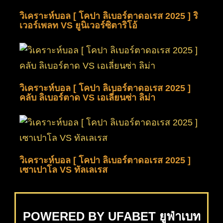
วิเคราะห์บอล [ โคปา ลิเบอร์ตาดอเรส 2025 ] ริ
เวอร์เพลท VS ยูนิเวอร์ซิตาริโอ้
วิเคราะห์บอล [ โคปา ลิเบอร์ตาดอเรส 2025 ]
คลับ ลิเบอร์ตาด VS เอเลี่ยนซ่า ลิม่า
วิเคราะห์บอล [ โคปา ลิเบอร์ตาดอเรส 2025 ]
เซาเปาโล VS ทัลเลเรส
POWERED BY UFABET ยูฟ่าเบท